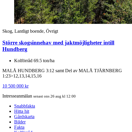
Skog, Lantligt boende, Övrigt
Större skogsinnehav med jaktmöjligheter intill
Hundberg
Kolförråd 69.5 ton/ha
MALÅ HUNDBERG 3:12 samt Del av MALÅ TJÄRNBERG
1:23>12,13,14,15,16
10 500 000 kr
Intresseanmälan
senast ons 26 aug kl 12:00
Snabbfakta
Hitta hit
Gårdskarta
Bilder
Fakta