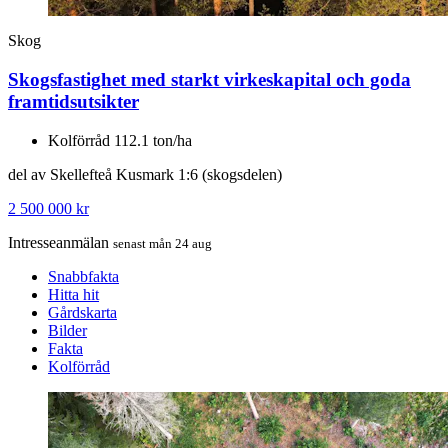
Skog
Skogsfastighet med starkt virkeskapital och goda
framtidsutsikter
Kolförråd 112.1 ton/ha
del av Skellefteå Kusmark 1:6 (skogsdelen)
2 500 000 kr
Intresseanmälan
senast mån 24 aug
Snabbfakta
Hitta hit
Gårdskarta
Bilder
Fakta
Kolförråd