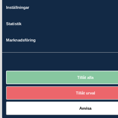
Inställningar
Statistik
Marknadsföring
Skog
Skogsfastighet med egen fäbodvall
Kolförråd 85.3 ton/ha
Tillåt alla
HÄRJEDALEN ÄLVROS KYRKBY 22:9
3 000 000 kr
Tillåt urval
Anbud
Snabbfakta
Avvisa
Hitta hit
Gårdskarta