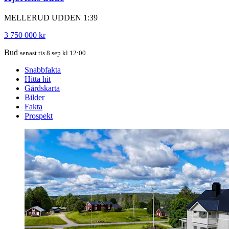
MELLERUD UDDEN 1:39
3 750 000 kr
Bud
senast tis 8 sep kl 12:00
Snabbfakta
Hitta hit
Gårdskarta
Bilder
Fakta
Prospekt