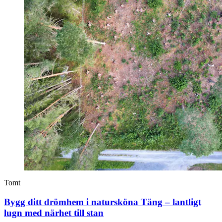
Tomt
Bygg ditt drömhem i natursköna Täng – lantligt
lugn med närhet till stan