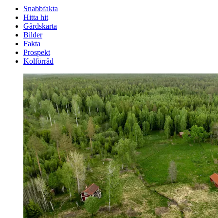
Snabbfakta
Hitta hit
Gårdskarta
Bilder
Fakta
Prospekt
Kolförråd