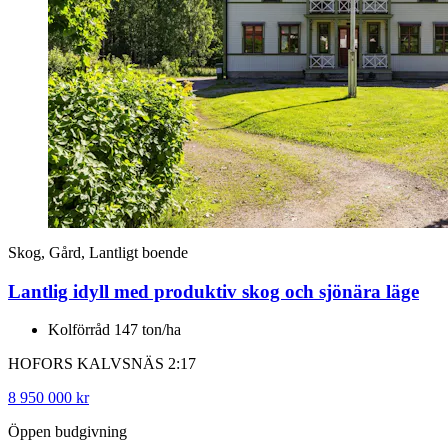
Skog, Gård, Lantligt boende
Lantlig idyll med produktiv skog och sjönära läge
Kolförråd 147 ton/ha
HOFORS KALVSNÄS 2:17
8 950 000 kr
Öppen budgivning