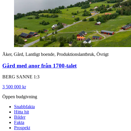
Åker, Gård, Lantligt boende, Produktionslantbruk, Övrigt
Gård med anor från 1700-talet
BERG SANNE 1:3
3 500 000 kr
Öppen budgivning
Snabbfakta
Hitta hit
Bilder
Fakta
Prospekt