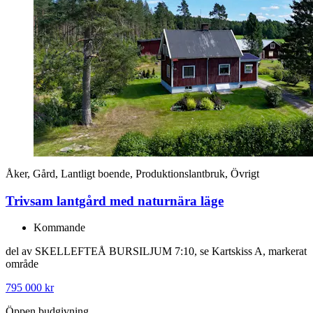
Åker, Gård, Lantligt boende, Produktionslantbruk, Övrigt
Trivsam lantgård med naturnära läge
Kommande
del av SKELLEFTEÅ BURSILJUM 7:10, se Kartskiss A, markerat
område
795 000 kr
Öppen budgivning