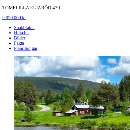
TOMELILLA ELJARÖD 47:1
9 950 000 kr
Snabbfakta
Hitta hit
Bilder
Fakta
Planritningar