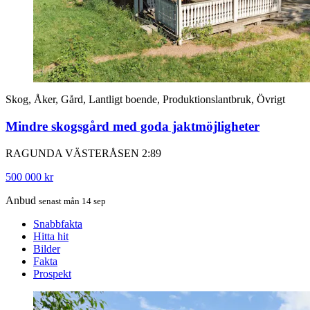
Skog, Åker, Gård, Lantligt boende, Produktionslantbruk, Övrigt
Mindre skogsgård med goda jaktmöjligheter
RAGUNDA VÄSTERÅSEN 2:89
500 000 kr
Anbud
senast mån 14 sep
Snabbfakta
Hitta hit
Bilder
Fakta
Prospekt