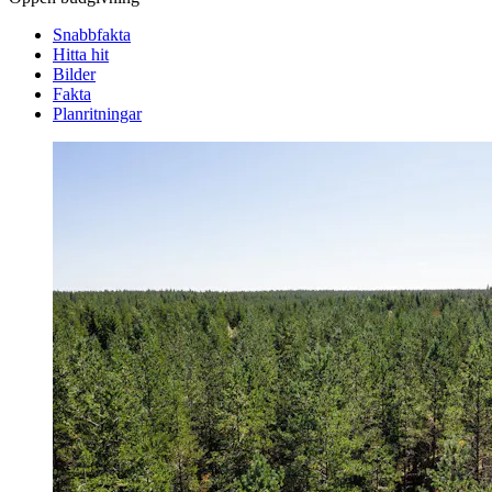
Snabbfakta
Hitta hit
Bilder
Fakta
Planritningar