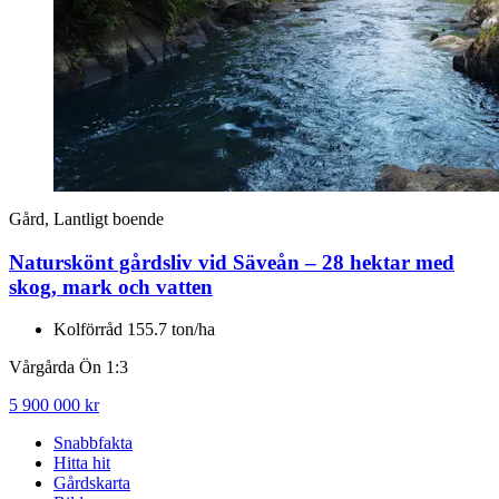
Gård, Lantligt boende
Naturskönt gårdsliv vid Säveån – 28 hektar med
skog, mark och vatten
Kolförråd 155.7 ton/ha
Vårgårda Ön 1:3
5 900 000 kr
Snabbfakta
Hitta hit
Gårdskarta