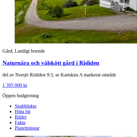
Gård, Lantligt boende
Naturnära och välskött gård i Risliden
del av Norsjö Risliden 9:3, se Kartskiss A markerat område
1 395 000 kr
Öppen budgivning
Snabbfakta
Hitta hit
Bilder
Fakta
Planritningar