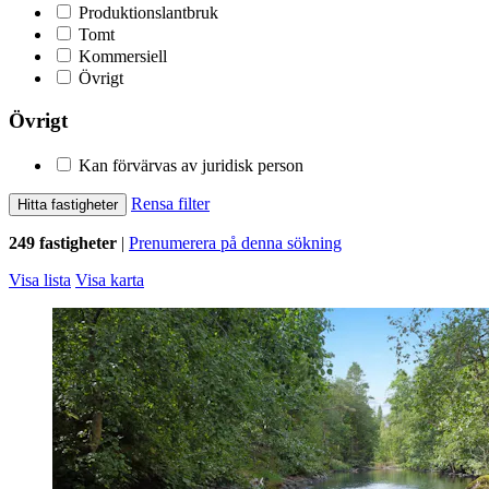
Produktionslantbruk
Tomt
Kommersiell
Övrigt
Övrigt
Kan förvärvas av juridisk person
Rensa filter
Hitta fastigheter
249 fastigheter
|
Prenumerera på denna sökning
Visa lista
Visa karta