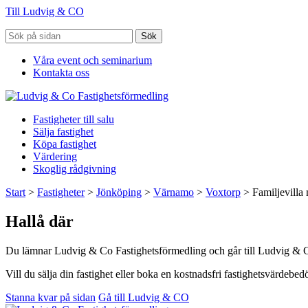
Till Ludvig & CO
Sök
Våra event och seminarium
Kontakta oss
Fastigheter till salu
Sälja fastighet
Köpa fastighet
Värdering
Skoglig rådgivning
Start
>
Fastigheter
>
Jönköping
>
Värnamo
>
Voxtorp
>
Familjevilla
Hallå där
Du lämnar Ludvig & Co Fastighetsförmedling och går till Ludvig & 
Vill du sälja din fastighet eller boka en kostnadsfri fastighetsvärdeb
Stanna kvar på sidan
Gå till Ludvig & CO