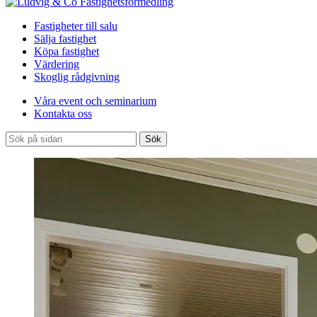
Fastigheter till salu
Sälja fastighet
Köpa fastighet
Värdering
Skoglig rådgivning
Våra event och seminarium
Kontakta oss
Sök