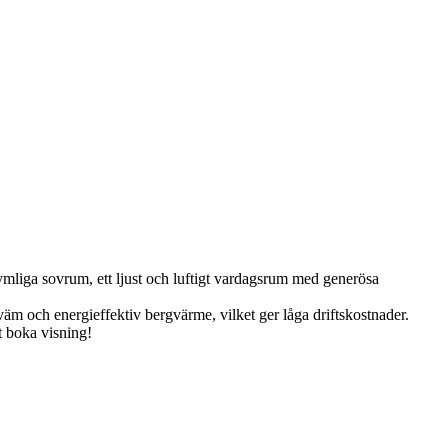
rymliga sovrum, ett ljust och luftigt vardagsrum med generösa
m och energieffektiv bergvärme, vilket ger låga driftskostnader.
t boka visning!