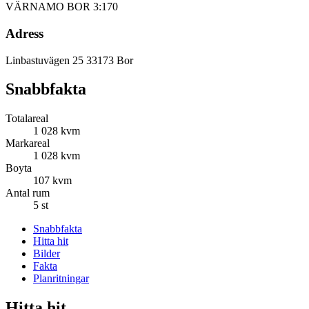
VÄRNAMO BOR 3:170
Adress
Linbastuvägen 25
33173 Bor
Snabbfakta
Totalareal
1 028 kvm
Markareal
1 028 kvm
Boyta
107 kvm
Antal rum
5 st
Snabbfakta
Hitta hit
Bilder
Fakta
Planritningar
Hitta hit