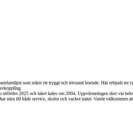
barnfamiljen som söker ett tryggt och trivsamt boende. Här erbjuds tre 
 avkoppling.
n utfördes 2025 och taket lades om 2004. Uppvärmningen sker via bekvä
har nära till både service, skolor och vacker natur. Varmt välkommen at