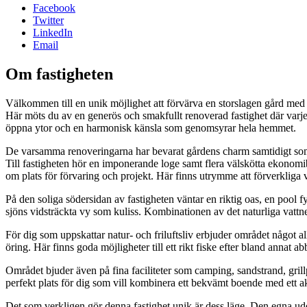
Facebook
Twitter
LinkedIn
Email
Om fastigheten
Välkommen till en unik möjlighet att förvärva en storslagen gård med 
Här möts du av en generös och smakfullt renoverad fastighet där varje
öppna ytor och en harmonisk känsla som genomsyrar hela hemmet.
De varsamma renoveringarna har bevarat gårdens charm samtidigt som mo
Till fastigheten hör en imponerande loge samt flera välskötta ekono
om plats för förvaring och projekt. Här finns utrymme att förverkliga v
På den soliga södersidan av fastigheten väntar en riktig oas, en poo
sjöns vidsträckta vy som kuliss. Kombinationen av det naturliga vattn
För dig som uppskattar natur- och friluftsliv erbjuder området något a
öring. Här finns goda möjligheter till ett rikt fiske efter bland annat a
Området bjuder även på fina faciliteter som camping, sandstrand, grillp
perfekt plats för dig som vill kombinera ett bekvämt boende med ett akt
Det som verkligen gör denna fastighet unik är dess läge. Den egna udde