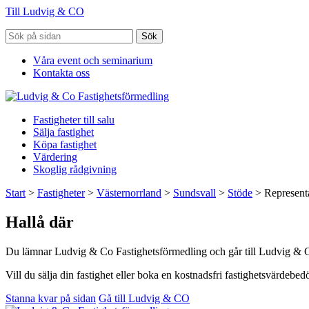
Till Ludvig & CO
Sök
Våra event och seminarium
Kontakta oss
Fastigheter till salu
Sälja fastighet
Köpa fastighet
Värdering
Skoglig rådgivning
Start
>
Fastigheter
>
Västernorrland
>
Sundsvall
>
Stöde
>
Representa
Hallå där
Du lämnar Ludvig & Co Fastighetsförmedling och går till Ludvig & 
Vill du sälja din fastighet eller boka en kostnadsfri fastighetsvärdeb
Stanna kvar på sidan
Gå till Ludvig & CO