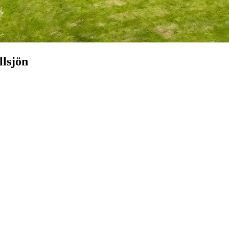
llsjön