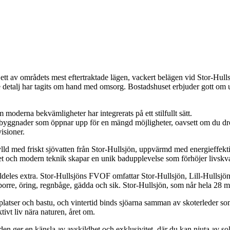
ett av områdets mest eftertraktade lägen, vackert belägen vid Stor-Hull
 detalj har tagits om hand med omsorg. Bostadshuset erbjuder gott om utr
derna bekvämligheter har integrerats på ett stilfullt sätt.
mibyggnader som öppnar upp för en mängd möjligheter, oavsett om du d
isioner.
l fylld med friskt sjövatten från Stor-Hullsjön, uppvärmd med energief
et och modern teknik skapar en unik badupplevelse som förhöjer livskva
lldeles extra. Stor-Hullsjöns FVOF omfattar Stor-Hullsjön, Lill-Hullsjön 
bborre, öring, regnbåge, gädda och sik. Stor-Hullsjön, som når hela 28 mete
latser och bastu, och vintertid binds sjöarna samman av skoterleder som 
ivt liv nära naturen, året om.
n ger en känsla av avskildhet och exklusivitet, där du kan njuta av solen