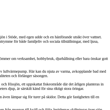
sjön i Stöde, med egen udde och en hänförande utsikt över vattnet.
ymme för både familjeliv och sociala tillställningar, med ljusa,
römmer om verksamhet, hobbybruk, djurhållning eller bara önskar gott
fektiv luftvärmepump. Här kan du njuta av varma, avkopplande bad med
liteten och förlänger säsongen.
och Hissjön, ett uppskattat fiskeområde där det årligen planteras in
rs djup, är särskilt känd för sina riktigt stora öringar.
även lämpar sig för turer på skidor. Detta gör fastigheten till en
 från morgon till kväll och följa årstidernas skiftningar över sjön.