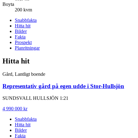
Boyta
200 kvm
Snabbfakta
Hitta hit
Bilder
Fakta
Prospekt
Planritningar
Hitta hit
Gård, Lantligt boende
Representativ gård på egen udde i Stor-Hullsjön
SUNDSVALL HULLSJÖN 1:21
4 990 000 kr
Snabbfakta
Hitta hit
Bilder
Fakta