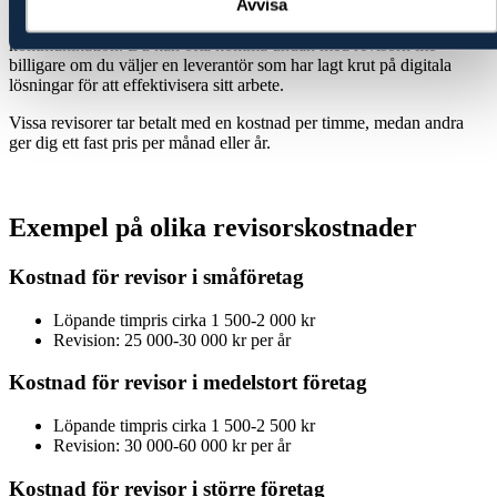
Avvisa
Om du är på jakt efter en billig revisor, ha i åtanke att ett lågt pris
kan spegla vad du får – inte minst vad gäller smidig och tydlig
kommunikation. Du kan ofta komma undan med revisorn lite
billigare om du väljer en leverantör som har lagt krut på digitala
lösningar för att effektivisera sitt arbete.
Vissa revisorer tar betalt med en kostnad per timme, medan andra
ger dig ett fast pris per månad eller år.
Exempel på olika revisorskostnader
Kostnad för revisor i småföretag
Löpande timpris cirka 1 500-2 000 kr
Revision: 25 000-30 000 kr per år
Kostnad för revisor i medelstort företag
Löpande timpris cirka 1 500-2 500 kr
Revision: 30 000-60 000 kr per år
Kostnad för revisor i större företag