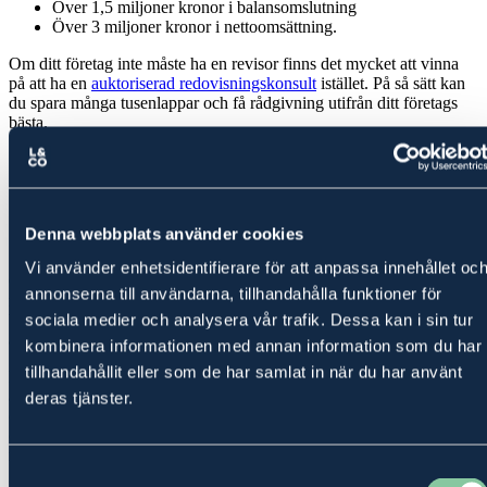
Över 1,5 miljoner kronor i balansomslutning
Över 3 miljoner kronor i nettoomsättning.
Om ditt företag inte måste ha en revisor finns det mycket att vinna
på att ha en
auktoriserad redovisningskonsult
istället. På så sätt kan
du spara många tusenlappar och få rådgivning utifrån ditt företags
bästa.
Så sparar du tid och kostnad för revision
och redovisning
Denna webbplats använder cookies
Vi använder enhetsidentifierare för att anpassa innehållet oc
Om du inte måste ha en revisor är det mest effektiva sättet att
annonserna till användarna, tillhandahålla funktioner för
reducera kostnaderna att helt enkelt inte ha någon. För om du inte
sociala medier och analysera vår trafik. Dessa kan i sin tur
behöver ta in utomstående granskning som säkrar att siffrorna är rätt
å statens vägnar, finns det sällan anledning att göra det.
kombinera informationen med annan information som du har
tillhandahållit eller som de har samlat in när du har använt
Däremot kan det vara fördelaktigt att ta hjälp av en kompetent
auktoriserad redovisningskonsult, som håller koll på ekonomin å
deras tjänster.
dina vägnar. För det är svårt att hantera all ekonomisk administration
och strategi själv som företagare och lekman. En
redovisningskonsult kan säkerställa att rådande regelverk följs – och
Samtyckesval
ge rådgivning med ditt företags bästa i fokus.