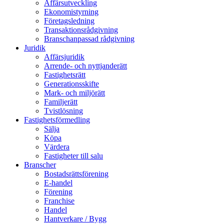
Affärsutveckling
Ekonomistyrning
Företagsledning
Transaktionsrådgivning
Branschanpassad rådgivning
Juridik
Affärsjuridik
Arrende- och nyttjanderätt
Fastighetsrätt
Generationsskifte
Mark- och miljörätt
Familjerätt
Tvistlösning
Fastighetsförmedling
Sälja
Köpa
Värdera
Fastigheter till salu
Branscher
Bostadsrättsförening
E-handel
Förening
Franchise
Handel
Hantverkare / Bygg