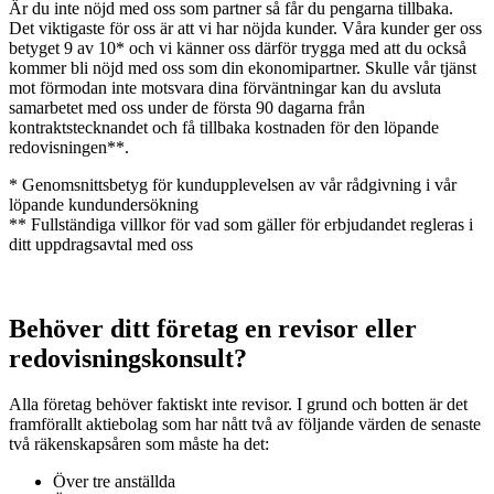
Är du inte nöjd med oss som partner så får du pengarna tillbaka.
Det viktigaste för oss är att vi har nöjda kunder. Våra kunder ger oss
betyget 9 av 10* och vi känner oss därför trygga med att du också
kommer bli nöjd med oss som din ekonomipartner. Skulle vår tjänst
mot förmodan inte motsvara dina förväntningar kan du avsluta
samarbetet med oss under de första 90 dagarna från
kontraktstecknandet och få tillbaka kostnaden för den löpande
redovisningen**.
* Genomsnittsbetyg för kundupplevelsen av vår rådgivning i vår
löpande kundundersökning
** Fullständiga villkor för vad som gäller för erbjudandet regleras i
ditt uppdragsavtal med oss
Behöver ditt företag en revisor eller
redovisningskonsult?
Alla företag behöver faktiskt inte revisor. I grund och botten är det
framförallt aktiebolag som har nått två av följande värden de senaste
två räkenskapsåren som måste ha det:
Över tre anställda