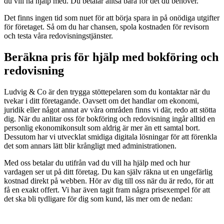
du vill ha hjälp med. Du betalar alltså bara för det du behöver.
Det finns ingen tid som nuet för att börja spara in på onödiga utgifter
för företaget. Så om du har chansen, spola kostnaden för revisorn
och testa våra redovisningstjänster.
Beräkna pris för hjälp med bokföring och
redovisning
Ludvig & Co är den trygga stöttepelaren som du kontaktar när du
tvekar i ditt företagande. Oavsett om det handlar om ekonomi,
juridik eller något annat av våra områden finns vi där, redo att stötta
dig. När du anlitar oss för bokföring och redovisning ingår alltid en
personlig ekonomikonsult som aldrig är mer än ett samtal bort.
Dessutom har vi utvecklat smidiga digitala lösningar för att förenkla
det som annars lätt blir krångligt med administrationen.
Med oss betalar du utifrån vad du vill ha hjälp med och hur
vardagen ser ut på ditt företag. Du kan själv räkna ut en ungefärlig
kostnad direkt på webben. Hör av dig till oss när du är redo, för att
få en exakt offert. Vi har även tagit fram några prisexempel för att
det ska bli tydligare för dig som kund, läs mer om de nedan: