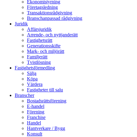
Ekonomistyrning
Företagsledning
Transaktionsrådgivning
Branschanpassad rådgivning
Juridik
Affärsjuridik
Arrende- och nyttjanderätt
Fastighetsrätt
Generationsskifte
Mark- och miljörätt
Familjerätt
Tvistlösning
Fastighetsförmedling
Sälja
Köpa
Värdera
Fastigheter till salu
Branscher
Bostadsrättsförening
E-handel
Förening
Franchise
Handel
Hantverkare / Bygg
Konsult