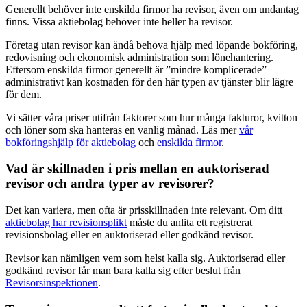
Generellt behöver inte enskilda firmor ha revisor, även om undantag
finns. Vissa aktiebolag behöver inte heller ha revisor.
Företag utan revisor kan ändå behöva hjälp med löpande bokföring,
redovisning och ekonomisk administration som lönehantering.
Eftersom enskilda firmor generellt är ”mindre komplicerade”
administrativt kan kostnaden för den här typen av tjänster blir lägre
för dem.
Vi sätter våra priser utifrån faktorer som hur många fakturor, kvitton
och löner som ska hanteras en vanlig månad. Läs mer
vår
bokföringshjälp för aktiebolag
och
enskilda firmor
.
Vad är skillnaden i pris mellan en auktoriserad
revisor och andra typer av revisorer?
Det kan variera, men ofta är prisskillnaden inte relevant. Om ditt
aktiebolag har revisionsplikt
måste du anlita ett registrerat
revisionsbolag eller en auktoriserad eller godkänd revisor.
Revisor kan nämligen vem som helst kalla sig. Auktoriserad eller
godkänd revisor får man bara kalla sig efter beslut från
Revisorsinspektionen
.