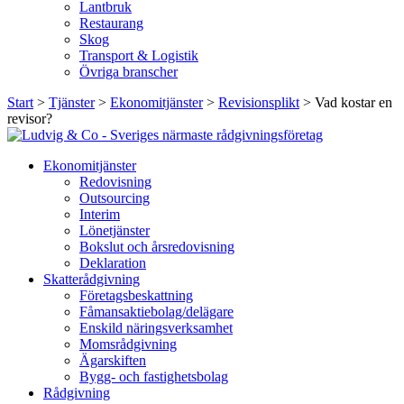
Lantbruk
Restaurang
Skog
Transport & Logistik
Övriga branscher
Start
>
Tjänster
>
Ekonomitjänster
>
Revisionsplikt
>
Vad kostar en
revisor?
Ekonomitjänster
Redovisning
Outsourcing
Interim
Lönetjänster
Bokslut och årsredovisning
Deklaration
Skatterådgivning
Företagsbeskattning
Fåmansaktiebolag/delägare
Enskild näringsverksamhet
Momsrådgivning
Ägarskiften
Bygg- och fastighetsbolag
Rådgivning