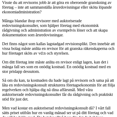
Visste du att revisorns jobb är att göra en oberoende granskning av
företag – inte att sammanställa årsredovisningar eller sköta löpande
ekonomiadministration?
Många blandar ihop revisorer med auktoriserade
redovisningskonsulter, som hjälper företag med ekonomisk
rådgivning och administration av exempelvis löner och att skapa
dokumentation som årsredovisningar.
Det finns något som kallas lagstadgad revisionsplikt. Den innebär att
vissa bolag måste anlita en revisor för att granska räkenskaperna och
hur företaget sköts av vd:n och styrelsen.
Om ditt företag inte måste anlita en revisor enligt lagen, kan det i
många fall ses som en onödig kostnad. En onödig kostnad med en
stor prislapp dessutom.
Så om du kan, ta kostnaden du hade lagt på revisorn och satsa på att
låta en redovisningskonsult strukturera företagsekonomin för att följa
regelverken och hjälpa dig nå dina affärsmål. Med våra
auktoriserade redovisningskonsulter får du rådgivning och praktiskt
stöd för just det.
Men vad kostar en auktoriserad redovisningskonsult då? I vårt fall
sätts priset utifrån hur en vanlig månad ser ut på ditt företag och vad