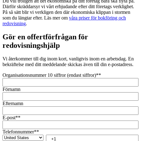
Du vill troligen att det ekonomiska på ditt företag bara ska flyta på.
Därför skräddarsyr vi vårt erbjudande efter ditt företags verklighet.
På så sätt blir vi verkligen den där ekonomiska klippan i stormen
som du längtar efter. Läs mer om
våra priser för bokföring och
redovisning
.
Gör en offertförfrågan för
redovisningshjälp
Vi återkommer till dig inom kort, vanligtvis inom en arbetsdag. En
bekräftelse med ditt meddelande skickas även till din e-postadress.
Organisationsnummer 10 siffror (endast siffror)*
*
Förnamn
Efternamn
E-post*
*
Telefonnummer*
*