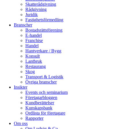
Skatterådgivning
Rådgivning
Juridik
Fastighetsförmedling
Branscher
Bostadsrättsförening
E-handel
Franchise
Handel
Hantverkare / Bygg
Konsult
Lantbruk
Restaurang
Skog
Transport & Logistik
Övriga branscher
Insikter
Events och seminarium
Företagarbloggen
Kundberättelser
Kunskapsbank
Ordlista för företagare
Rapporter
Om oss
Om Ludvig & Co