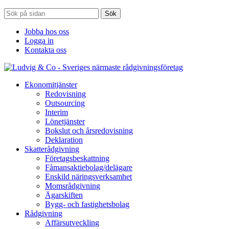
Sök
Jobba hos oss
Logga in
Kontakta oss
Ekonomitjänster
Redovisning
Outsourcing
Interim
Lönetjänster
Bokslut och årsredovisning
Deklaration
Skatterådgivning
Företagsbeskattning
Fåmansaktiebolag/delägare
Enskild näringsverksamhet
Momsrådgivning
Ägarskiften
Bygg- och fastighetsbolag
Rådgivning
Affärsutveckling