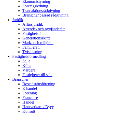
Ekonomistyrning
Företagsledning
Transaktionsrådgivning
Branschanpassad rådgivning
Juridik
Affärsjuridik
Arrende- och nyttjanderätt
Fastighetsrätt
Generationsskifte
Mark- och miljörätt
Familjerätt
Tvistlösning
Fastighetsförmedling
Sälja
Köpa
Värdera
Fastigheter till salu
Branscher
Bostadsrättsförening
E-handel
Förening
Franchise
Handel
Hantverkare / Bygg
Konsult