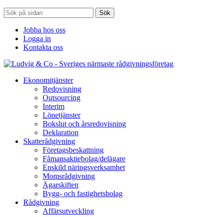
Sök
Jobba hos oss
Logga in
Kontakta oss
Ekonomitjänster
Redovisning
Outsourcing
Interim
Lönetjänster
Bokslut och årsredovisning
Deklaration
Skatterådgivning
Företagsbeskattning
Fåmansaktiebolag/delägare
Enskild näringsverksamhet
Momsrådgivning
Ägarskiften
Bygg- och fastighetsbolag
Rådgivning
Affärsutveckling