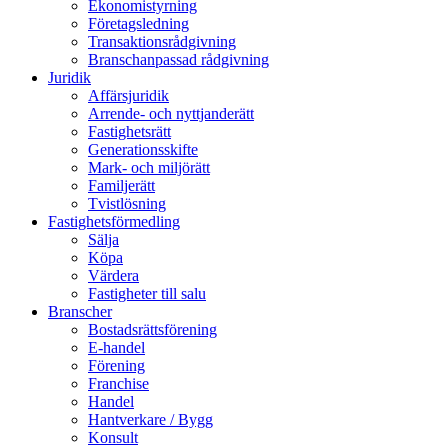
Ekonomistyrning
Företagsledning
Transaktionsrådgivning
Branschanpassad rådgivning
Juridik
Affärsjuridik
Arrende- och nyttjanderätt
Fastighetsrätt
Generationsskifte
Mark- och miljörätt
Familjerätt
Tvistlösning
Fastighetsförmedling
Sälja
Köpa
Värdera
Fastigheter till salu
Branscher
Bostadsrättsförening
E-handel
Förening
Franchise
Handel
Hantverkare / Bygg
Konsult