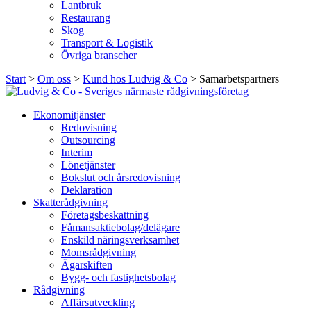
Lantbruk
Restaurang
Skog
Transport & Logistik
Övriga branscher
Start
>
Om oss
>
Kund hos Ludvig & Co
>
Samarbetspartners
Ekonomitjänster
Redovisning
Outsourcing
Interim
Lönetjänster
Bokslut och årsredovisning
Deklaration
Skatterådgivning
Företagsbeskattning
Fåmansaktiebolag/delägare
Enskild näringsverksamhet
Momsrådgivning
Ägarskiften
Bygg- och fastighetsbolag
Rådgivning
Affärsutveckling