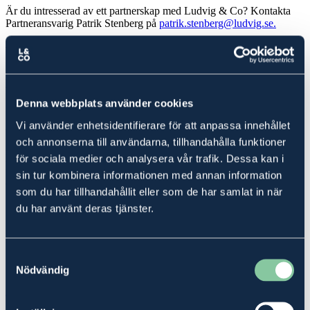
Är du intresserad av ett partnerskap med Ludvig & Co? Kontakta
Partneransvarig Patrik Stenberg på
patrik.stenberg@ludvig.se.
Våra samarbetspartners
Bygglet – Projektverktyget för hantverkare!
Denna webbplats använder cookies
Vi använder enhetsidentifierare för att anpassa innehållet
Vi är stolta över att samarbeta med Bygglet – ett projektverktyg som
och annonserna till användarna, tillhandahålla funktioner
gör din vardag som hantverkare både enklare och smidigare. Med
för sociala medier och analysera vår trafik. Dessa kan i
Bygglet får du full koll på allt från offert och tidrapportering till
faktura – helt digitalt. Som kund till Ludvig & Co har du tillgång till
sin tur kombinera informationen med annan information
ett extra förmånligt erbjudande: du får 20% rabatt första året på alla
som du har tillhandahållit eller som de har samlat in när
Bygglets paket!
du har använt deras tjänster.
Skicka in en intresseanmälan för tillgång till rabatten så kontaktar
Bygglet dig med mer info och ett upplägg som kan passa just er
firma.
Samtyckesval
Nödvändig
Anmäl intresse!