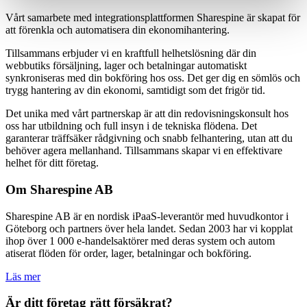
Vårt samarbete med integrationsplattformen Sharespine är skapat för
att förenkla och automatisera din ekonomihantering.
Tillsammans erbjuder vi en kraftfull helhetslösning där din
webbutiks försäljning, lager och betalningar automatiskt
synkroniseras med din bokföring hos oss. Det ger dig en sömlös och
trygg hantering av din ekonomi, samtidigt som det frigör tid.
Det unika med vårt partnerskap är att din redovisningskonsult hos
oss har utbildning och full insyn i de tekniska flödena. Det
garanterar träffsäker rådgivning och snabb felhantering, utan att du
behöver agera mellanhand. Tillsammans skapar vi en effektivare
helhet för ditt företag.
Om Sharespine AB
Sharespine AB är en nordisk iPaaS-leverantör med huvudkontor i
Göteborg och partners över hela landet. Sedan 2003 har vi kopplat
ihop över 1 000 e-handelsaktörer med deras system och autom
atiserat flöden för order, lager, betalningar och bokföring.
Läs mer
Är ditt företag rätt försäkrat?