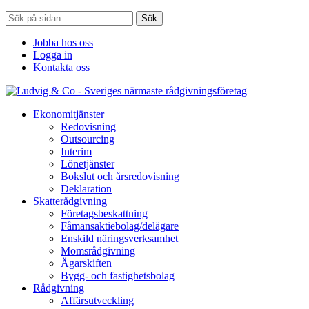
Sök
Jobba hos oss
Logga in
Kontakta oss
Ekonomitjänster
Redovisning
Outsourcing
Interim
Lönetjänster
Bokslut och årsredovisning
Deklaration
Skatterådgivning
Företagsbeskattning
Fåmansaktiebolag/delägare
Enskild näringsverksamhet
Momsrådgivning
Ägarskiften
Bygg- och fastighetsbolag
Rådgivning
Affärsutveckling