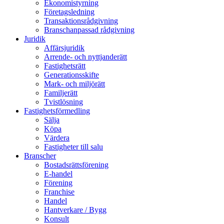
Ekonomistyrning
Företagsledning
Transaktionsrådgivning
Branschanpassad rådgivning
Juridik
Affärsjuridik
Arrende- och nyttjanderätt
Fastighetsrätt
Generationsskifte
Mark- och miljörätt
Familjerätt
Tvistlösning
Fastighetsförmedling
Sälja
Köpa
Värdera
Fastigheter till salu
Branscher
Bostadsrättsförening
E-handel
Förening
Franchise
Handel
Hantverkare / Bygg
Konsult