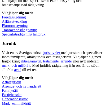
kan hjälpa till med specialiserad ekonomistyrning och
branschanpassad rådgivning
Vi hjälper dig med:
Företagsledning
Affärsutveckling
Ekonomistyrning
Transaktionsrådgivning
Specialistrådgivning lantbruk
Juridik
Vi är en av Sveriges största
juristbyråer
med jurister och specialister
inom familjerätt, affärsjuridik och fastighetsrätt. Vi hjälper dig med
frågor kring
aktieägaravtal
,
testamente
,
arrende
eller nyttjanderätt,
mark- och miljörätt
. Med juridisk rådgivning från oss får du stöd i
allt från
avtal
till tvister.
Vi hjälper dig med:
Affärsjuridik
Arrende- och nyttjanderätt
Familjerätt
Fastighetsrätt
Generationsskifte
Mark- och miljörätt