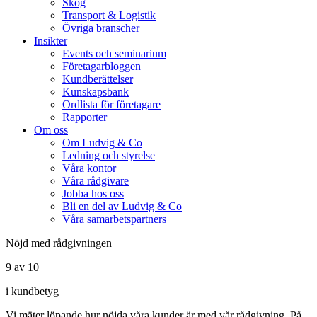
Skog
Transport & Logistik
Övriga branscher
Insikter
Events och seminarium
Företagarbloggen
Kundberättelser
Kunskapsbank
Ordlista för företagare
Rapporter
Om oss
Om Ludvig & Co
Ledning och styrelse
Våra kontor
Våra rådgivare
Jobba hos oss
Bli en del av Ludvig & Co
Våra samarbetspartners
Nöjd med rådgivningen
9 av 10
i kundbetyg
Vi mäter löpande hur nöjda våra kunder är med vår rådgivning. På