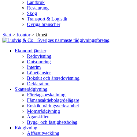
Lantbruk
Restaurang
Skog
Transport & Logistik
Övriga branscher
Start
>
Kontor
>
Umeå
Ekonomitjänster
Redovisning
Outsourcing
Interim
Lönetjänster
Bokslut och årsredovisning
Deklaration
Skatterådgivning
Företagsbeskattning
Fåmansaktiebolag/delägare
Enskild näringsverksamhet
Momsrådgivning
Ägarskiften
Bygg- och fastighetsbolag
Rådgivning
Affärsutveckling