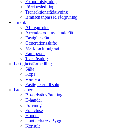
Ekonomistyrning
Företagsledning
Transaktionsrådgivning
Branschanpassad rådgivning
Juridik
Affärsjuridik
Arrende- och nyttjanderätt
Fastighetsrätt
Generationsskifte
Mark- och miljörätt
Familjerätt
Tvistlösning
Fastighetsförmedling
Sälja
Köpa
Värdera
Fastigheter till salu
Branscher
Bostadsrättsförening
E-handel
Förening
Franchise
Handel
Hantverkare / Bygg
Konsult