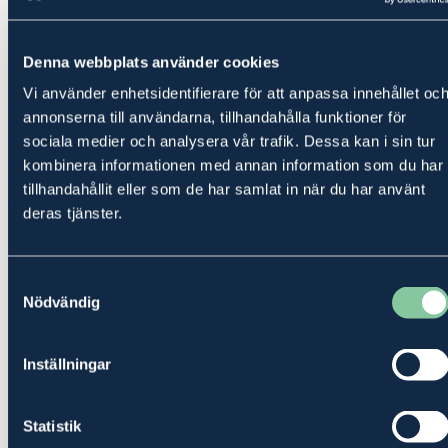
Exempel på branscher vi jobbar med i Umeå
Bostadsrättsföreningar
E-handel
Denna webbplats använder cookies
Franschise
Förening
Vi använder enhetsidentifierare för att anpassa innehållet oc
Handel
annonserna till användarna, tillhandahålla funktioner för
Hantverkare/Bygg
Konsult
sociala medier och analysera vår trafik. Dessa kan i sin tur
Lantbruk
kombinera informationen med annan information som du har
Restaurang
tillhandahållit eller som de har samlat in när du har använt
Skog
Transport & Logistik
deras tjänster.
Möt några av våra kunder
Samtyckesval
Nödvändig
Jag hann inte med ekonomichefsjobbet.
Det var mest att försöka hinna med allt
rullande. Istället för att anställa någon på
Inställningar
en felaktig tjänst tyckte vi att det var bättre
att ta in en interimskonsult.
Statistik
Kristina Pettersson, LJ Fastigheter AB,