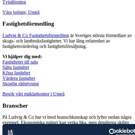
Tvistlösning
Våra jurister, Umeå
Fastighetsförmedling
Ludvig & Co Fastighetsförmedling
är Sveriges största förmedlare av
skogs- och lantbruksfastigheter. Vi har lång erfarenhet av
fastighetsvärdering och fastighetsförsäljning.
Vi hjälper dig med:
Fastigheter till salu
Sälja fastighet
Köpa fastighet
Värdera fastighet
Skoglig rådgivning
Besök vårt mäklarkontor i Umeå
Branscher
På Ludvig & Co har vi bred branschkunskap och lyfter nedan några
exempel. Ekonomiska rutiner kan verka lika, men detaljerna skiljer
sig – och just där gör vi skillnad genom proaktiv rådgivning.