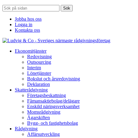
Sök
Jobba hos oss
Logga in
Kontakta oss
Ekonomitjänster
Redovisning
Outsourcing
Interim
Lönetjänster
Bokslut och årsredovisning
Deklaration
Skatterådgivning
Företagsbeskattning
Fåmansaktiebolag/delägare
Enskild näringsverksamhet
Momsrådgivning
Ägarskiften
Bygg- och fastighetsbolag
Rådgivning
Affärsutveckling