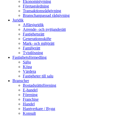
Ekonomistyrning
Företagsledning
Transaktionsrådgivning
Branschanpassad rådgivning
Juridik
Affärsjuridik
Arrende- och nyttjanderätt
Fastighetsrätt
Generationsskifte
Mark- och miljörätt
Familjerätt
Tvistlösning
Fastighetsförmedling
Sälja
Köpa
Värdera
Fastigheter till salu
Branscher
Bostadsrättsförening
E-handel
Förening
Franchise
Handel
Hantverkare / Bygg
Konsult