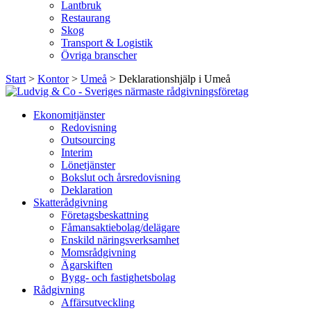
Lantbruk
Restaurang
Skog
Transport & Logistik
Övriga branscher
Start
>
Kontor
>
Umeå
>
Deklarationshjälp i Umeå
Ekonomitjänster
Redovisning
Outsourcing
Interim
Lönetjänster
Bokslut och årsredovisning
Deklaration
Skatterådgivning
Företagsbeskattning
Fåmansaktiebolag/delägare
Enskild näringsverksamhet
Momsrådgivning
Ägarskiften
Bygg- och fastighetsbolag
Rådgivning
Affärsutveckling