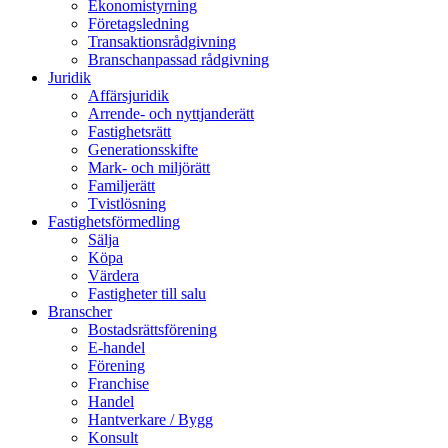
Ekonomistyrning
Företagsledning
Transaktionsrådgivning
Branschanpassad rådgivning
Juridik
Affärsjuridik
Arrende- och nyttjanderätt
Fastighetsrätt
Generationsskifte
Mark- och miljörätt
Familjerätt
Tvistlösning
Fastighetsförmedling
Sälja
Köpa
Värdera
Fastigheter till salu
Branscher
Bostadsrättsförening
E-handel
Förening
Franchise
Handel
Hantverkare / Bygg
Konsult