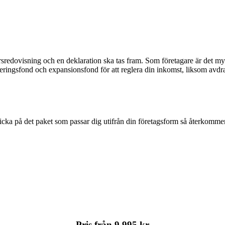
rsredovisning och en deklaration ska tas fram. Som företagare är det myck
odiseringsfond och expansionsfond för att reglera din inkomst, liksom avd
Klicka på det paket som passar dig utifrån din företagsform så återkommer 
Pris från 9 995 kr