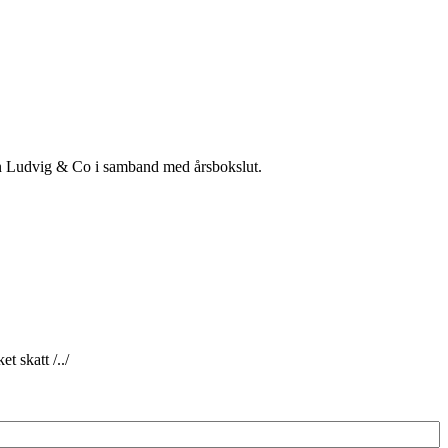
 än Ludvig & Co i samband med årsbokslut.
t skatt /../