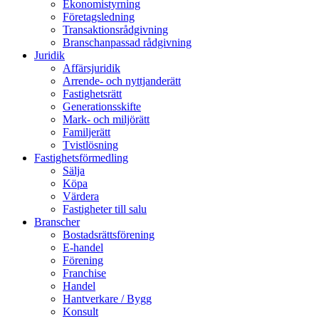
Ekonomistyrning
Företagsledning
Transaktionsrådgivning
Branschanpassad rådgivning
Juridik
Affärsjuridik
Arrende- och nyttjanderätt
Fastighetsrätt
Generationsskifte
Mark- och miljörätt
Familjerätt
Tvistlösning
Fastighetsförmedling
Sälja
Köpa
Värdera
Fastigheter till salu
Branscher
Bostadsrättsförening
E-handel
Förening
Franchise
Handel
Hantverkare / Bygg
Konsult