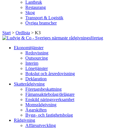
Lantbruk
Restaurang
Skog
Transport & Logistik
Övriga branscher
Start
>
Ordlista
>
K3
Ekonomitjänster
Redovisning
Outsourcing
Interim
Lönetjänster
Bokslut och årsredovisning
Deklaration
Skatterådgivning
Företagsbeskattning
Fåmansaktiebolag/delägare
Enskild näringsverksamhet
Momsrådgivning
Ägarskiften
Bygg- och fastighetsbolag
Rådgivning
Affärsutveckling