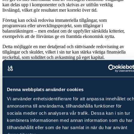
kan delas upp i komponenter och skrivas av utifrån verklig
livslängd, vilket gör resultatet mer korrekt över tid.
Företag kan också redovisa immateriella tillgångar, som
programvara eller utvecklingsprojekt, som tillgångar i
balansräkningen – men endast om de uppfyller särskilda kriterier,
exempelvis att de förväntas ge en framtida ekonomisk nytta.
Detta möjliggör en mer detaljerad och rättvisande redovisning av
tillgångar och skulder, vilket i sin tur kan stärka viktiga finansiella
nyckeltal, som soliditet och avkastning på eget kapital.
Dessutom uppskattas redovisning enligt K3 av banker, investerare
och andra externa parter, eftersom den ger ett tydligare underlag för
beslut – något som är särskilt viktigt för tillväxtföretag som behöver
visa sin långsiktiga potential.
Denna webbplats använder cookies
Vilka företag måste tillämpa K3?
Vi använder enhetsidentifierare för att anpassa innehållet oc
annonserna till användarna, tillhandahålla funktioner för
Årsredovisningslagen styr vilka företag som obligatoriskt måste
sociala medier och analysera vår trafik. Dessa kan i sin tur
använda K3-regelverket.
kombinera informationen med annan information som du har
Större företag
tillhandahållit eller som de har samlat in när du har använt