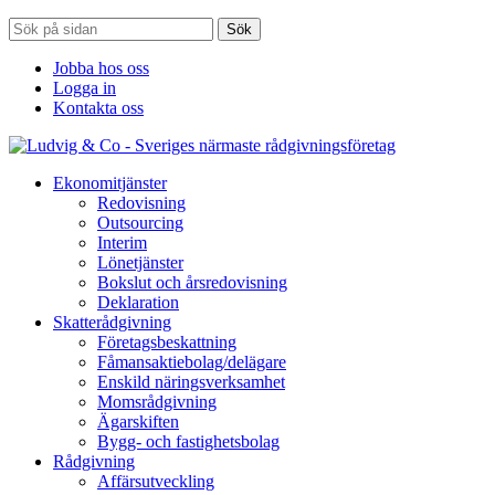
Sök
Jobba hos oss
Logga in
Kontakta oss
Ekonomitjänster
Redovisning
Outsourcing
Interim
Lönetjänster
Bokslut och årsredovisning
Deklaration
Skatterådgivning
Företagsbeskattning
Fåmansaktiebolag/delägare
Enskild näringsverksamhet
Momsrådgivning
Ägarskiften
Bygg- och fastighetsbolag
Rådgivning
Affärsutveckling