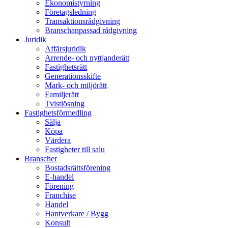
Ekonomistyrning
Företagsledning
Transaktionsrådgivning
Branschanpassad rådgivning
Juridik
Affärsjuridik
Arrende- och nyttjanderätt
Fastighetsrätt
Generationsskifte
Mark- och miljörätt
Familjerätt
Tvistlösning
Fastighetsförmedling
Sälja
Köpa
Värdera
Fastigheter till salu
Branscher
Bostadsrättsförening
E-handel
Förening
Franchise
Handel
Hantverkare / Bygg
Konsult