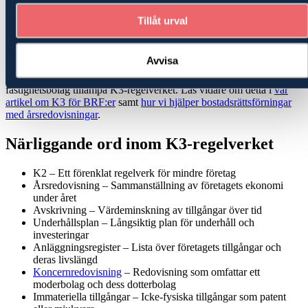
Tillåt urval
Alla publika aktiebolag måste använda K3, oavsett storlek.
BRF:er och fastighetsbolag
Avvisa
Från och med 1:a januari 2026 måste alla
bostadsrättsföreningar
och
fastighetsbolag tillämpa K3-regelverket. Läs vidare om detta i
vår
artikel om K3 för BRF:er
samt
hur vi hjälper bostadsrättsförningar
med årsredovisningar
.
Närliggande ord inom K3-regelverket
K2 – Ett förenklat regelverk för mindre företag
Årsredovisning – Sammanställning av företagets ekonomi
under året
Avskrivning – Värdeminskning av tillgångar över tid
Underhållsplan – Långsiktig plan för underhåll och
investeringar
Anläggningsregister – Lista över företagets tillgångar och
deras livslängd
Koncernredovisning
– Redovisning som omfattar ett
moderbolag och dess dotterbolag
Immateriella tillgångar – Icke-fysiska tillgångar som patent