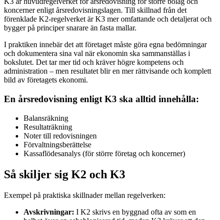
K3 är huvudregelverket för årsredovisning för större bolag och
koncerner enligt årsredovisningslagen. Till skillnad från det
förenklade K2-regelverket är K3 mer omfattande och detaljerat och
bygger på principer snarare än fasta mallar.
I praktiken innebär det att företaget måste göra egna bedömningar
och dokumentera sina val när ekonomin ska sammanställas i
bokslutet. Det tar mer tid och kräver högre kompetens och
administration – men resultatet blir en mer rättvisande och komplett
bild av företagets ekonomi.
En årsredovisning enligt K3 ska alltid innehålla:
Balansräkning
Resultaträkning
Noter till redovisningen
Förvaltningsberättelse
Kassaflödesanalys (för större företag och koncerner)
Så skiljer sig K2 och K3
Exempel på praktiska skillnader mellan regelverken:
Avskrivningar:
I K2 skrivs en byggnad ofta av som en