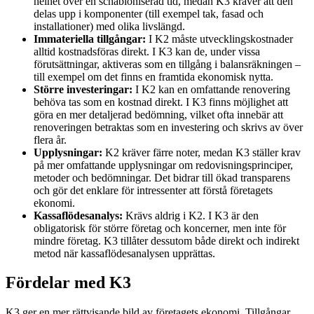
helhet över en schabloniserad tid, medan K3 kräver att den
delas upp i komponenter (till exempel tak, fasad och
installationer) med olika livslängd.
Immateriella tillgångar:
I K2 måste utvecklingskostnader
alltid kostnadsföras direkt. I K3 kan de, under vissa
förutsättningar, aktiveras som en tillgång i balansräkningen –
till exempel om det finns en framtida ekonomisk nytta.
Större investeringar:
I K2 kan en omfattande renovering
behöva tas som en kostnad direkt. I K3 finns möjlighet att
göra en mer detaljerad bedömning, vilket ofta innebär att
renoveringen betraktas som en investering och skrivs av över
flera år.
Upplysningar:
K2 kräver färre noter, medan K3 ställer krav
på mer omfattande upplysningar om redovisningsprinciper,
metoder och bedömningar. Det bidrar till ökad transparens
och gör det enklare för intressenter att förstå företagets
ekonomi.
Kassaflödesanalys:
Krävs aldrig i K2. I K3 är den
obligatorisk för större företag och koncerner, men inte för
mindre företag. K3 tillåter dessutom både direkt och indirekt
metod när kassaflödesanalysen upprättas.
Fördelar med K3
K3 ger en mer rättvisande bild av företagets ekonomi. Tillgångar