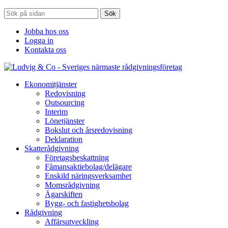
Sök
Jobba hos oss
Logga in
Kontakta oss
Ekonomitjänster
Redovisning
Outsourcing
Interim
Lönetjänster
Bokslut och årsredovisning
Deklaration
Skatterådgivning
Företagsbeskattning
Fåmansaktiebolag/delägare
Enskild näringsverksamhet
Momsrådgivning
Ägarskiften
Bygg- och fastighetsbolag
Rådgivning
Affärsutveckling