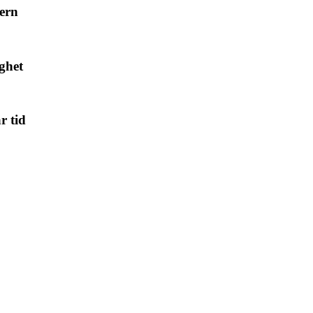
dern
ighet
r tid