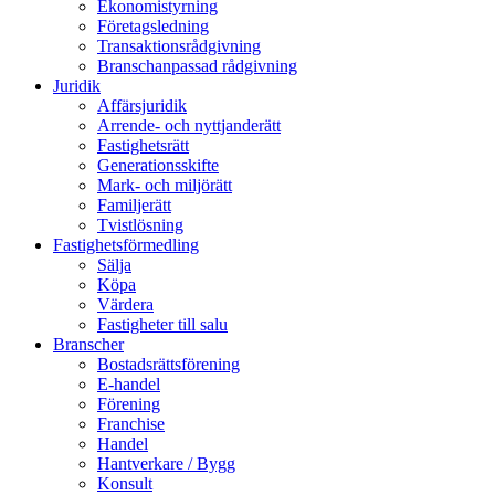
Ekonomistyrning
Företagsledning
Transaktionsrådgivning
Branschanpassad rådgivning
Juridik
Affärsjuridik
Arrende- och nyttjanderätt
Fastighetsrätt
Generationsskifte
Mark- och miljörätt
Familjerätt
Tvistlösning
Fastighetsförmedling
Sälja
Köpa
Värdera
Fastigheter till salu
Branscher
Bostadsrättsförening
E-handel
Förening
Franchise
Handel
Hantverkare / Bygg
Konsult