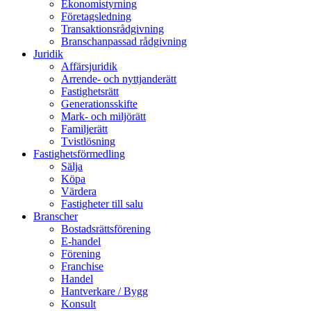
Ekonomistyrning
Företagsledning
Transaktionsrådgivning
Branschanpassad rådgivning
Juridik
Affärsjuridik
Arrende- och nyttjanderätt
Fastighetsrätt
Generationsskifte
Mark- och miljörätt
Familjerätt
Tvistlösning
Fastighetsförmedling
Sälja
Köpa
Värdera
Fastigheter till salu
Branscher
Bostadsrättsförening
E-handel
Förening
Franchise
Handel
Hantverkare / Bygg
Konsult