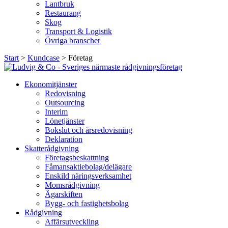
Lantbruk
Restaurang
Skog
Transport & Logistik
Övriga branscher
Start
>
Kundcase
>
Företag
Ekonomitjänster
Redovisning
Outsourcing
Interim
Lönetjänster
Bokslut och årsredovisning
Deklaration
Skatterådgivning
Företagsbeskattning
Fåmansaktiebolag/delägare
Enskild näringsverksamhet
Momsrådgivning
Ägarskiften
Bygg- och fastighetsbolag
Rådgivning
Affärsutveckling