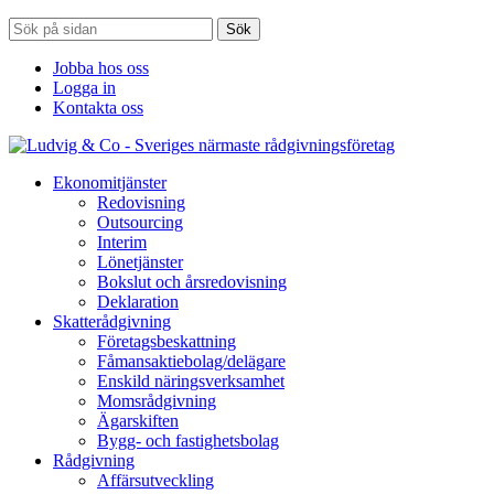
Sök
Jobba hos oss
Logga in
Kontakta oss
Ekonomitjänster
Redovisning
Outsourcing
Interim
Lönetjänster
Bokslut och årsredovisning
Deklaration
Skatterådgivning
Företagsbeskattning
Fåmansaktiebolag/delägare
Enskild näringsverksamhet
Momsrådgivning
Ägarskiften
Bygg- och fastighetsbolag
Rådgivning
Affärsutveckling