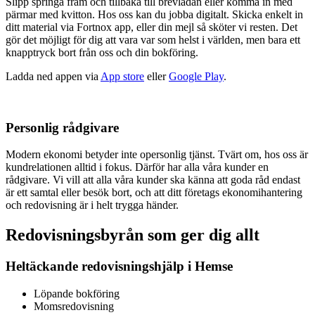
Slipp springa fram och tillbaka till brevlådan eller komma in med
pärmar med kvitton. Hos oss kan du jobba digitalt. Skicka enkelt in
ditt material via Fortnox app, eller din mejl så sköter vi resten. Det
gör det möjligt för dig att vara var som helst i världen, men bara ett
knapptryck bort från oss och din bokföring.
Ladda ned appen via
App store
eller
Google Play
.
Personlig rådgivare
Modern ekonomi betyder inte opersonlig tjänst. Tvärt om, hos oss är
kundrelationen alltid i fokus. Därför har alla våra kunder en
rådgivare. Vi vill att alla våra kunder ska känna att goda råd endast
är ett samtal eller besök bort, och att ditt företags ekonomihantering
och redovisning är i helt trygga händer.
Redovisningsbyrån som ger dig allt
Heltäckande redovisningshjälp i Hemse
Löpande bokföring
Momsredovisning