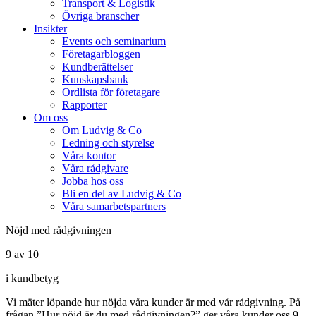
Transport & Logistik
Övriga branscher
Insikter
Events och seminarium
Företagarbloggen
Kundberättelser
Kunskapsbank
Ordlista för företagare
Rapporter
Om oss
Om Ludvig & Co
Ledning och styrelse
Våra kontor
Våra rådgivare
Jobba hos oss
Bli en del av Ludvig & Co
Våra samarbetspartners
Nöjd med rådgivningen
9 av 10
i kundbetyg
Vi mäter löpande hur nöjda våra kunder är med vår rådgivning. På
frågan ”Hur nöjd är du med rådgivningen?” ger våra kunder oss 9