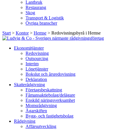
Lantbruk
Restaurang
Skog
Transport & Logistik
Övriga branscher
Start
>
Kontor
>
Hemse
>
Redovisningsbyrå i Hemse
Ekonomitjänster
Redovisning
Outsourcing
Interim
Lönetjänster
Bokslut och årsredovisning
Deklaration
Skatterådgivning
Företagsbeskattning
Fåmansaktiebolag/delägare
Enskild näringsverksamhet
Momsrådgivning
Ägarskiften
Bygg- och fastighetsbolag
Rådgivning
Affärsutveckling