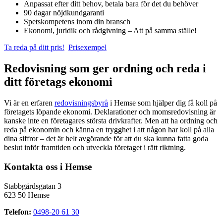
Anpassat efter ditt behov, betala bara för det du behöver
90 dagar nöjdkundgaranti
Spetskompetens inom din bransch
Ekonomi, juridik och rådgivning – Att på samma ställe!
Ta reda på ditt pris!
Prisexempel
Redovisning som ger ordning och reda i
ditt företags ekonomi
Vi är en erfaren
redovisningsbyrå
i Hemse som hjälper dig få koll på
företagets löpande ekonomi. Deklarationer och momsredovisning är
kanske inte en företagares största drivkrafter. Men att ha ordning och
reda på ekonomin och känna en trygghet i att någon har koll på alla
dina siffror – det är helt avgörande för att du ska kunna fatta goda
beslut inför framtiden och utveckla företaget i rätt riktning.
Kontakta oss i Hemse
Stabbgårdsgatan 3
623 50 Hemse
Telefon:
0498-20 61 30