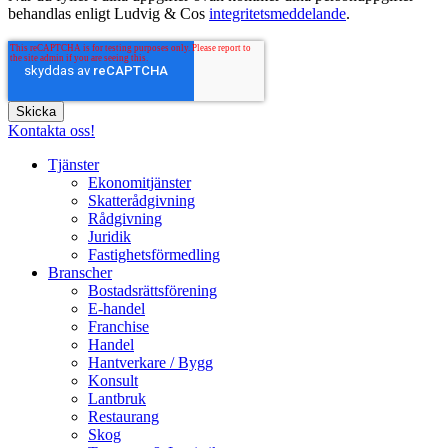
behandlas enligt Ludvig & Cos
integritetsmeddelande
.
Kontakta oss!
Tjänster
Ekonomitjänster
Skatterådgivning
Rådgivning
Juridik
Fastighetsförmedling
Branscher
Bostadsrättsförening
E-handel
Franchise
Handel
Hantverkare / Bygg
Konsult
Lantbruk
Restaurang
Skog