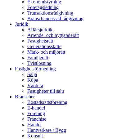
Ekonomistyrning
Företagsledning
Transaktionsrådgivning
Branschanpassad rådgivning
Juridik
Affärsjuridik
Arrende- och nyttjanderätt
Fastighetsrätt
Generationsskifte
Mark- och miljörätt
Familjerätt
Tvistlösning
Fastighetsförmedling
Sälja
Köpa
Värdera
Fastigheter till salu
Branscher
Bostadsrättsförening
E-handel
Förening
Franchise
Handel
Hantverkare / Bygg
Konsult