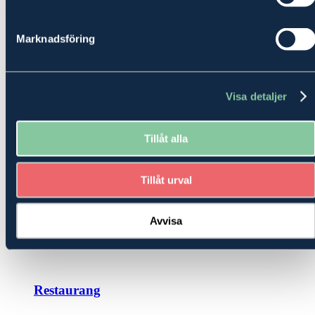
detaljer som din leverantör av ekonomi och rådgivning kan gå från
reaktiv till proaktiv.
Marknadsföring
Hantverkare / Bygg
Visa detaljer
Konsult
Tillåt alla
Handel
Tillåt urval
Avvisa
E-handel
Restaurang