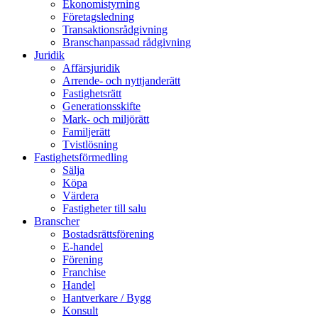
Ekonomistyrning
Företagsledning
Transaktionsrådgivning
Branschanpassad rådgivning
Juridik
Affärsjuridik
Arrende- och nyttjanderätt
Fastighetsrätt
Generationsskifte
Mark- och miljörätt
Familjerätt
Tvistlösning
Fastighetsförmedling
Sälja
Köpa
Värdera
Fastigheter till salu
Branscher
Bostadsrättsförening
E-handel
Förening
Franchise
Handel
Hantverkare / Bygg
Konsult