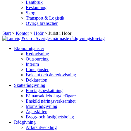
Lantbruk
Restaurang
Skog
Transport & Logistik
Övriga branscher
Start
>
Kontor
>
Höör
>
Jurist i Höör
Ekonomitjänster
Redovisning
Outsourcing
Interim
Lönetjänster
Bokslut och årsredovisning
Deklaration
Skatterådgivning
Företagsbeskattning
Fåmansaktiebolag/delägare
Enskild näringsverksamhet
Momsrådgivning
Ägarskiften
Bygg- och fastighetsbolag
Rådgivning
Affärsutveckling