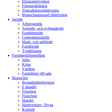
Ekonomistyrning
Företagsledning
Transaktionsrådgivning
Branschanpassad rådgivning
Juridik
Affärsjuridik
Arrende- och nyttjanderätt
Fastighetsrätt
Generationsskifte
Mark- och miljörätt
Familjerätt
Tvistlösning
Fastighetsförmedling
Sälja
Köpa
Värdera
Fastigheter till salu
Branscher
Bostadsrättsförening
E-handel
Förening
Franchise
Handel
Hantverkare / Bygg
Konsult