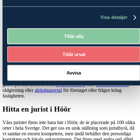
från affärsjuridik till familjerätt
Visa detaljer
Våra jurister i Höör hjälper alla som behöver juridisk rådgivning,
och vi har omfattande kompetens inom såväl affärsjuridik och
familjerätt som mer specialiserade frågor inom exempelvis mark-
och miljörätt, värdering och arrende. Eftersom förutsättningarna
Tillåt alla
skiljer sig åt i olika delar av landet och i olika branscher lägger vi
stor vikt vid att anpassa vår rådgivning till just dina behov.
Tillåt urval
Bloggtips!
Så undviker du de vanligaste affärsjuridiska fällorna
Har du råkat ut för en
tvist
eller behöver du hjälp att formulera ett
Avvisa
avtal
som ska förhindra problem i framtiden? Ta hjälp av en
juristbyrå
med professionella och erfarna jurister – oavsett om det
gäller privata ärenden som
bouppteckning
eller
framtidsfullmakt
,
rådgivning eller
aktieägaravtal
för företaget eller frågor kring
fastigheten.
Hitta en jurist i Höör
Våra jurister finns inte bara här i Höör, de är placerade på 100 olika
orter i hela Sverige. Det ger oss en unik ställning som juristbyrå, då
vi samlar en enorm kompetens, men ändå behåller den personliga
kontakten och lokala anknytningen. Det finns med andra ord alltid