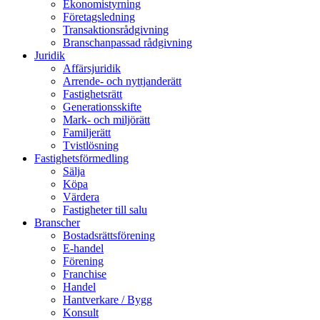
Ekonomistyrning
Företagsledning
Transaktionsrådgivning
Branschanpassad rådgivning
Juridik
Affärsjuridik
Arrende- och nyttjanderätt
Fastighetsrätt
Generationsskifte
Mark- och miljörätt
Familjerätt
Tvistlösning
Fastighetsförmedling
Sälja
Köpa
Värdera
Fastigheter till salu
Branscher
Bostadsrättsförening
E-handel
Förening
Franchise
Handel
Hantverkare / Bygg
Konsult