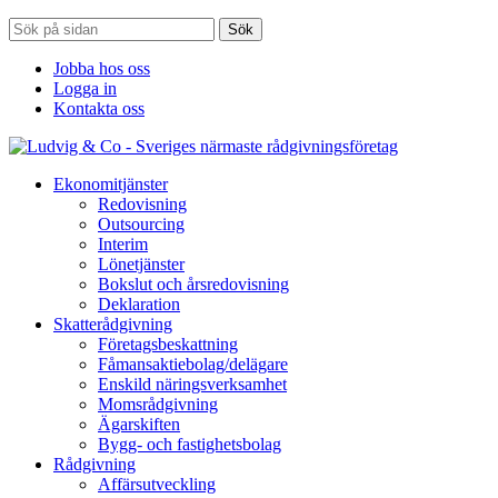
Sök
Jobba hos oss
Logga in
Kontakta oss
Ekonomitjänster
Redovisning
Outsourcing
Interim
Lönetjänster
Bokslut och årsredovisning
Deklaration
Skatterådgivning
Företagsbeskattning
Fåmansaktiebolag/delägare
Enskild näringsverksamhet
Momsrådgivning
Ägarskiften
Bygg- och fastighetsbolag
Rådgivning
Affärsutveckling