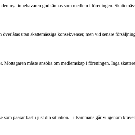
och den nya innehavaren godkännas som medlem i föreningen. Skattemäss
 överlåtas utan skattemässiga konsekvenser, men vid senare försäljning 
er. Mottagaren måste ansöka om medlemskap i föreningen. Inga skatteregl
lse som passar bäst i just din situation. Tillsammans går vi igenom krave