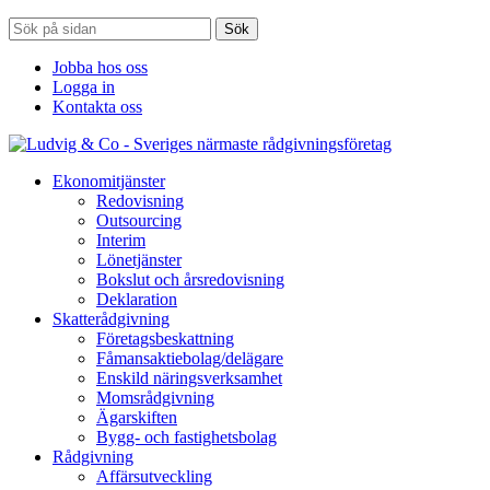
Sök
Jobba hos oss
Logga in
Kontakta oss
Ekonomitjänster
Redovisning
Outsourcing
Interim
Lönetjänster
Bokslut och årsredovisning
Deklaration
Skatterådgivning
Företagsbeskattning
Fåmansaktiebolag/delägare
Enskild näringsverksamhet
Momsrådgivning
Ägarskiften
Bygg- och fastighetsbolag
Rådgivning
Affärsutveckling