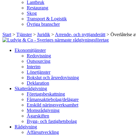
Lantbruk
Restaurang
Skog
Transport & Logistik
Övriga branscher
Start
>
Tjänster
>
Juridik
>
Arrende- och nyttjanderätt
>
Överlåtelse a
Ekonomitjänster
Redovisning
Outsourcing
Interim
Lönetjänster
Bokslut och årsredovisning
Deklaration
Skatterådgivning
Företagsbeskattning
Fåmansaktiebolag/delägare
Enskild näringsverksamhet
Momsrådgivning
Ägarskiften
Bygg- och fastighetsbolag
Rådgivning
Affärsutveckling