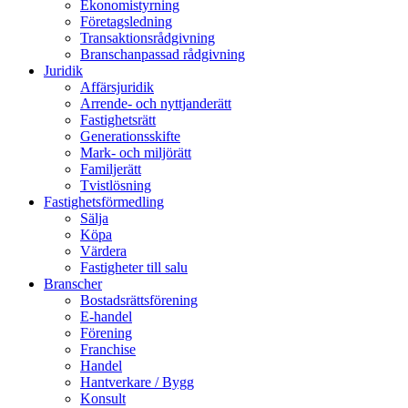
Ekonomistyrning
Företagsledning
Transaktionsrådgivning
Branschanpassad rådgivning
Juridik
Affärsjuridik
Arrende- och nyttjanderätt
Fastighetsrätt
Generationsskifte
Mark- och miljörätt
Familjerätt
Tvistlösning
Fastighetsförmedling
Sälja
Köpa
Värdera
Fastigheter till salu
Branscher
Bostadsrättsförening
E-handel
Förening
Franchise
Handel
Hantverkare / Bygg
Konsult