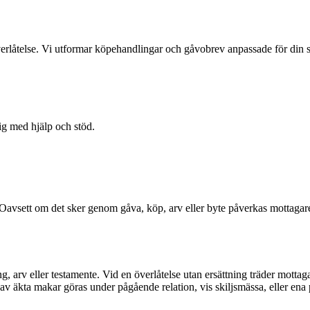
verlåtelse. Vi utformar köpehandlingar och gåvobrev anpassade för din s
dig med hjälp och stöd.
på. Oavsett om det sker genom gåva, köp, arv eller byte påverkas mottag
g, arv eller testamente. Vid en överlåtelse utan ersättning träder motta
av äkta makar göras under pågående relation, vis skiljsmässa, eller en