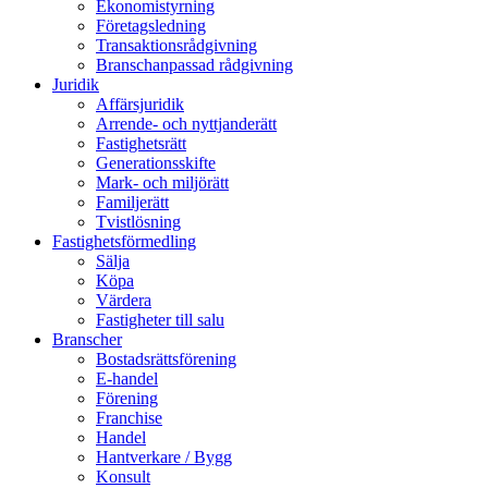
Ekonomistyrning
Företagsledning
Transaktionsrådgivning
Branschanpassad rådgivning
Juridik
Affärsjuridik
Arrende- och nyttjanderätt
Fastighetsrätt
Generationsskifte
Mark- och miljörätt
Familjerätt
Tvistlösning
Fastighetsförmedling
Sälja
Köpa
Värdera
Fastigheter till salu
Branscher
Bostadsrättsförening
E-handel
Förening
Franchise
Handel
Hantverkare / Bygg
Konsult