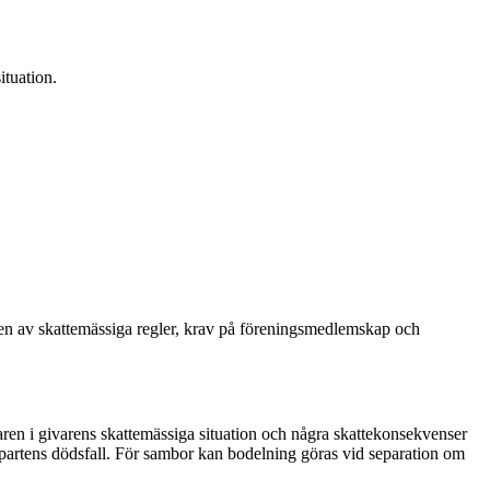
ituation.
aren av skattemässiga regler, krav på förenings­medlemskap och
garen i givarens skattemässiga situation och några skattekonsekvenser
a partens dödsfall. För sambor kan bodelning göras vid separation om