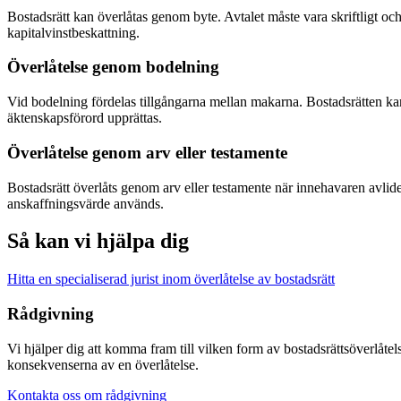
Bostadsrätt kan överlåtas genom byte. Avtalet måste vara skriftligt 
kapitalvinstbeskattning.
Överlåtelse genom bodelning
Vid bodelning fördelas tillgångarna mellan makarna. Bostadsrätten kan
äktenskapsförord upprättas.
Överlåtelse genom arv eller testamente
Bostadsrätt överlåts genom arv eller testamente när innehavaren avlid
anskaffningsvärde används.
Så kan vi hjälpa dig
Hitta en specialiserad jurist inom överlåtelse av bostadsrätt
Rådgivning
Vi hjälper dig att komma fram till vilken form av bostadsrätts­överlåte
konsekvenserna av en överlåtelse.
Kontakta oss om rådgivning