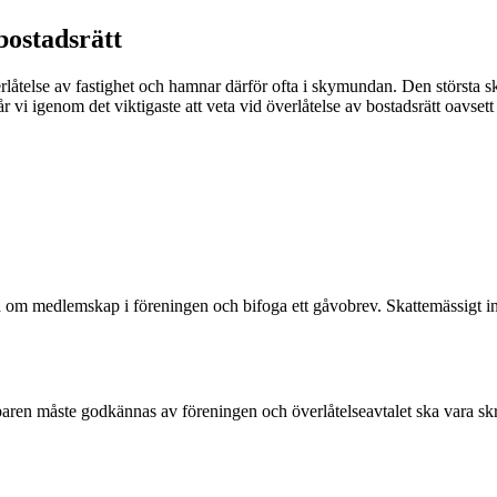
bostadsrätt
låtelse av fastighet och hamnar därför ofta i skymundan. Den största skil
år vi igenom det viktigaste att veta vid överlåtelse av bostadsrätt oavsett
m medlemskap i föreningen och bifoga ett gåvobrev. Skattemässigt intr
paren måste godkännas av föreningen och överlåtelseavtalet ska vara skri