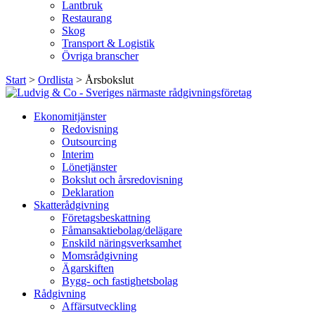
Lantbruk
Restaurang
Skog
Transport & Logistik
Övriga branscher
Start
>
Ordlista
>
Årsbokslut
Ekonomitjänster
Redovisning
Outsourcing
Interim
Lönetjänster
Bokslut och årsredovisning
Deklaration
Skatterådgivning
Företagsbeskattning
Fåmansaktiebolag/delägare
Enskild näringsverksamhet
Momsrådgivning
Ägarskiften
Bygg- och fastighetsbolag
Rådgivning
Affärsutveckling