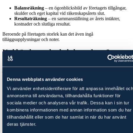
Balansräkning
– en ögonblicksbild av företagets tillgångar,
skulder och eget kapital vid räkenskapsårets slut.
Resultaträkning
– en sammanställning av årets intäkter,
kostnader och slutliga resultat.
Beroende på företagets storlek kan det även ingå
tilläggsupplysningar och noter.
Vad händer under bokslutsarbetet?
Under upprättandet stäms räkenskaperna av och ett antal viktiga
justeringar görs. Det handlar bland annat om att periodisera intäkter
och kostnader till rätt period, bokföra avskrivningar, värdera
Denna webbplats använder cookies
varulager, göra skattemässiga justeringar och hantera eventuella
avsättningar till periodiseringsfonder. Slutligen fastställs årets
Vi använder enhetsidentifierare för att anpassa innehållet oc
skattekostnad och bokförs.
annonserna till användarna, tillhandahålla funktioner för
Bokslutet hjälper dig också att ta viktiga beslut – exempelvis hur
sociala medier och analysera vår trafik. Dessa kan i sin tur
mycket vinst som ska delas ut till ägarna och om det finns behov av
kombinera informationen med annan information som du har
skatterådgivning inför deklarationen.
tillhandahållit eller som de har samlat in när du har använt
Årsbokslut eller årsredovisning – vad är
deras tjänster.
skillnaden?