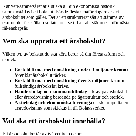
När verksamhetsåret är slut ska all din ekonomiska historik
sammanställas i ett bokslut. För de flesta småföretagare är det
årsbokslutet som gäller. Det är ett strukturerat sätt att stämma av
ekonomin, fastställa resultatet och se till att allt stämmer inför nästa
räkenskapsår.
Vem ska upprätta ett årsbokslut?
Vilken typ av bokslut du ska göra beror på din företagsform och
storlek:
Enskild firma med omsättning under 3 miljoner kronor
–
förenklat årsbokslut räcker.
Enskild firma med omsättning över 3 miljoner kronor
–
fullständigt årsbokslut krävs.
Handelsbolag och kommanditbolag
– krav på årsbokslut
eller årsredovisning beroende på ägarstruktur och storlek.
Aktiebolag och ekonomiska föreningar
– ska upprätta en
årsredovisning som skickas in till Bolagsverket.
Vad ska ett årsbokslut innehålla?
Ett årsbokslut består av två centrala delar: