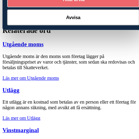
Periodiseringsfond
– En skattemässig avsättning som möjliggör
utjämning av resultat mellan olika räkenskapsår
Räkenskapsår
– Den tidsperiod, vanligtvis tolv månader, som ett
bokslut avser
Avvisa
Relaterade ord
Utgående moms
Utgående moms är den moms som företag lägger på
försäljningspriset av varor och tjänster, som sedan ska redovisas och
betalas till Skatteverket.
Läs mer om Utgående moms
Utlägg
Ett utlägg är en kostnad som betalas av en person eller ett företag för
någon annans räkning, med avsikt att få ersättning.
Läs mer om Utlägg
Vinst­marginal