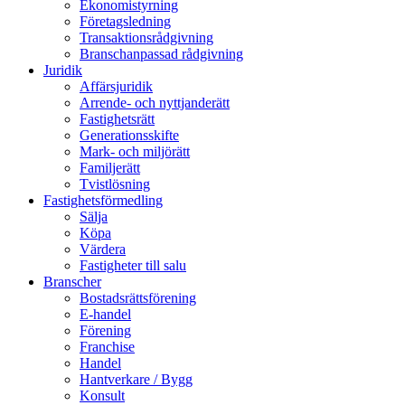
Ekonomistyrning
Företagsledning
Transaktionsrådgivning
Branschanpassad rådgivning
Juridik
Affärsjuridik
Arrende- och nyttjanderätt
Fastighetsrätt
Generationsskifte
Mark- och miljörätt
Familjerätt
Tvistlösning
Fastighetsförmedling
Sälja
Köpa
Värdera
Fastigheter till salu
Branscher
Bostadsrättsförening
E-handel
Förening
Franchise
Handel
Hantverkare / Bygg
Konsult