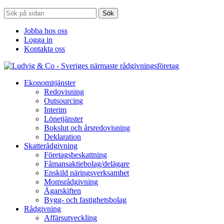
Sök
Jobba hos oss
Logga in
Kontakta oss
Ekonomitjänster
Redovisning
Outsourcing
Interim
Lönetjänster
Bokslut och årsredovisning
Deklaration
Skatterådgivning
Företagsbeskattning
Fåmansaktiebolag/delägare
Enskild näringsverksamhet
Momsrådgivning
Ägarskiften
Bygg- och fastighetsbolag
Rådgivning
Affärsutveckling