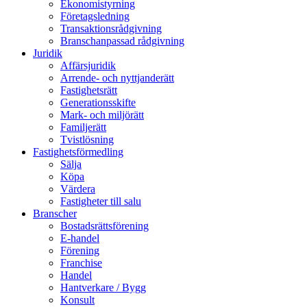
Ekonomistyrning
Företagsledning
Transaktionsrådgivning
Branschanpassad rådgivning
Juridik
Affärsjuridik
Arrende- och nyttjanderätt
Fastighetsrätt
Generationsskifte
Mark- och miljörätt
Familjerätt
Tvistlösning
Fastighetsförmedling
Sälja
Köpa
Värdera
Fastigheter till salu
Branscher
Bostadsrättsförening
E-handel
Förening
Franchise
Handel
Hantverkare / Bygg
Konsult