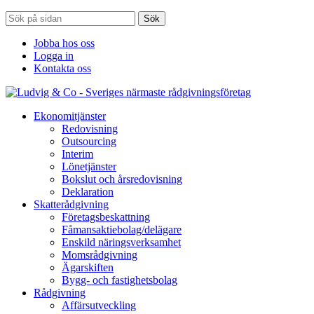
Sök
Jobba hos oss
Logga in
Kontakta oss
Ekonomitjänster
Redovisning
Outsourcing
Interim
Lönetjänster
Bokslut och årsredovisning
Deklaration
Skatterådgivning
Företagsbeskattning
Fåmansaktiebolag/delägare
Enskild näringsverksamhet
Momsrådgivning
Ägarskiften
Bygg- och fastighetsbolag
Rådgivning
Affärsutveckling