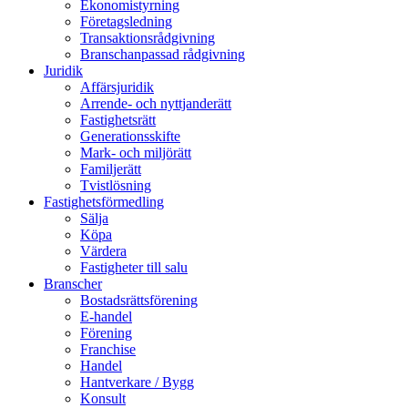
Ekonomistyrning
Företagsledning
Transaktionsrådgivning
Branschanpassad rådgivning
Juridik
Affärsjuridik
Arrende- och nyttjanderätt
Fastighetsrätt
Generationsskifte
Mark- och miljörätt
Familjerätt
Tvistlösning
Fastighetsförmedling
Sälja
Köpa
Värdera
Fastigheter till salu
Branscher
Bostadsrättsförening
E-handel
Förening
Franchise
Handel
Hantverkare / Bygg
Konsult