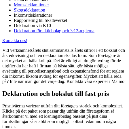
Momsdeklarationer
Skogsdeklaration
Inkomstdeklarationer
Rapportering till Skatteverket
Deklaration via K10
Deklaration för aktiebolag och 3:12-reglerna
Kontakta oss!
Vid verksamhetsårets slut sammanställs årets siffror i ett bokslut och
årsredovisning och en deklaration ska tas fram. Som företagare är
det mycket att hålla koll på. Det är viktigt att du gör avdrag för de
utgifter du har haft i firman på bästa sätt, gör bästa möjliga
avsättning till periodiseringsfond och expansionsfond för att reglera
din inkomst, liksom avdrag för egenavgifter. Mycket att hålla reda
på? Inte när man gör det varje dag. Kontakta våra experter i Malmö.
Deklaration och bokslut till fast pris
Prisnivåerna varierar utifrån ditt företagets storlek och komplexitet.
Klicka på det paket som passar dig utifrån din företagsform så
återkommer vi med ett lösningsförslag baserat på just dina
förutsättningar så snabbt som möjligt – oftast redan inom några
timmar.