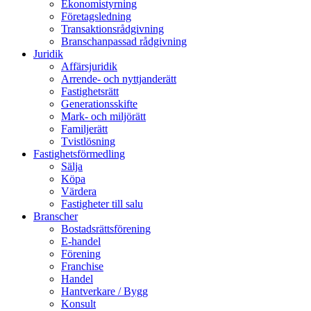
Ekonomistyrning
Företagsledning
Transaktionsrådgivning
Branschanpassad rådgivning
Juridik
Affärsjuridik
Arrende- och nyttjanderätt
Fastighetsrätt
Generationsskifte
Mark- och miljörätt
Familjerätt
Tvistlösning
Fastighetsförmedling
Sälja
Köpa
Värdera
Fastigheter till salu
Branscher
Bostadsrättsförening
E-handel
Förening
Franchise
Handel
Hantverkare / Bygg
Konsult