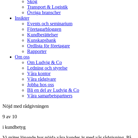
Skog
Transport & Logistik
Övriga branscher
Insikter
Events och seminarium
Företagarbloggen
Kundberättelser
Kunskapsbank
Ordlista för företagare
Rapporter
Om oss
Om Ludvig & Co
Ledning och styrelse
Våra kontor
Våra rådgivare
Jobba hos oss
Bli en del av Ludvig & Co
Våra samarbetspartners
Nöjd med rådgivningen
9 av 10
i kundbetyg
Vi mäter löpande hur nöjda våra kunder är med vår rådgivning. På