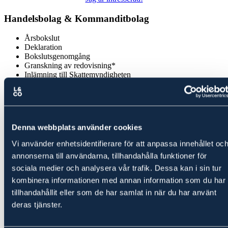
Handelsbolag & Kommanditbolag
Årsbokslut
Deklaration
Bokslutsgenomgång
Granskning av redovisning*
Inlämning till Skattemyndigheten
Pris från 9 995 kr
Jag är intresserad!
Denna webbplats använder cookies
Personlig konsult
Kundportal för in- och utleverans 24/7
Vi använder enhetsidentifierare för att anpassa innehållet oc
Rabatter hos fler än 50 partners
annonserna till användarna, tillhandahålla funktioner för
Tjänster inom
juridik
och
rådgivning
sociala medier och analysera vår trafik. Dessa kan i sin tur
* Upprättande av löpande bokföring i samband med årsbokslut upp
kombinera informationen med annan information som du har
till 20 verifikat alternativt granskning av gjord bokföring av annan
tillhandahållit eller som de har samlat in när du har använt
part än Ludvig & Co i samband med årsbokslut.
deras tjänster.