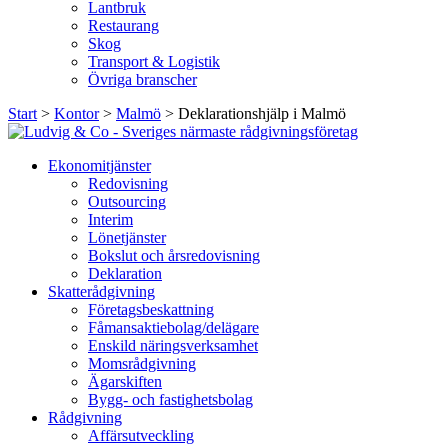
Lantbruk
Restaurang
Skog
Transport & Logistik
Övriga branscher
Start
>
Kontor
>
Malmö
>
Deklarationshjälp i Malmö
Ekonomitjänster
Redovisning
Outsourcing
Interim
Lönetjänster
Bokslut och årsredovisning
Deklaration
Skatterådgivning
Företagsbeskattning
Fåmansaktiebolag/delägare
Enskild näringsverksamhet
Momsrådgivning
Ägarskiften
Bygg- och fastighetsbolag
Rådgivning
Affärsutveckling