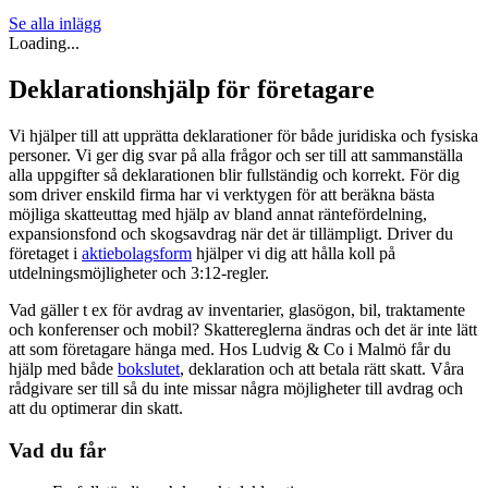
Se alla inlägg
Loading...
Deklarationshjälp för företagare
Vi hjälper till att upprätta deklarationer för både juridiska och fysiska
personer. Vi ger dig svar på alla frågor och ser till att sammanställa
alla uppgifter så deklarationen blir fullständig och korrekt. För dig
som driver enskild firma har vi verktygen för att beräkna bästa
möjliga skatteuttag med hjälp av bland annat räntefördelning,
expansionsfond och skogsavdrag när det är tillämpligt. Driver du
företaget i
aktiebolagsform
hjälper vi dig att hålla koll på
utdelningsmöjligheter och 3:12-regler.
Vad gäller t ex för avdrag av inventarier, glasögon, bil, traktamente
och konferenser och mobil? Skattereglerna ändras och det är inte lätt
att som företagare hänga med. Hos Ludvig & Co i Malmö får du
hjälp med både
bokslutet
, deklaration och att betala rätt skatt. Våra
rådgivare ser till så du inte missar några möjligheter till avdrag och
att du optimerar din skatt.
Vad du får