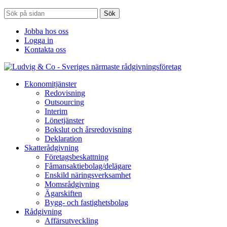
Sök
Jobba hos oss
Logga in
Kontakta oss
Ekonomitjänster
Redovisning
Outsourcing
Interim
Lönetjänster
Bokslut och årsredovisning
Deklaration
Skatterådgivning
Företagsbeskattning
Fåmansaktiebolag/delägare
Enskild näringsverksamhet
Momsrådgivning
Ägarskiften
Bygg- och fastighetsbolag
Rådgivning
Affärsutveckling