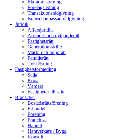
Ekonomistyrning
Företagsledning
Transaktionsrådgivning
Branschanpassad rådgivning
Juridik
Affärsjuridik
Arrende- och nyttjanderätt
Fastighetsrätt
Generationsskifte
Mark- och miljörätt
Familjerätt
Tvistlösning
Fastighetsförmedling
Sälja
Köpa
Värdera
Fastigheter till salu
Branscher
Bostadsrättsförening
E-handel
Förening
Franchise
Handel
Hantverkare / Bygg
Konsult