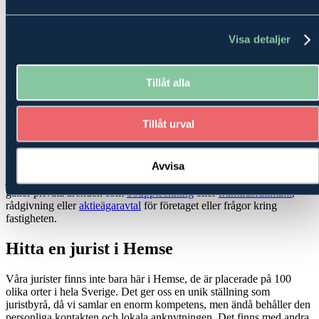
från affärsjuridik till familjerätt
Visa detaljer
Våra jurister i Hemse hjälper alla som behöver juridisk rådgivning,
och vi har omfattande kompetens inom såväl affärsjuridik och
familjerätt som mer specialiserade frågor inom exempelvis mark-
och miljörätt, värdering och arrende. Eftersom förutsättningarna
Tillåt alla
skiljer sig åt i olika delar av landet och i olika branscher lägger vi
stor vikt vid att anpassa vår rådgivning till just dina behov.
Tillåt urval
Bloggtips!
Så undviker du de vanligaste affärsjuridiska fällorna
Har du råkat ut för en
tvist
eller behöver du hjälp att formulera ett
Avvisa
avtal
som ska förhindra problem i framtiden? Ta hjälp av en
juristbyrå
med professionella och erfarna jurister – oavsett om det
gäller privata ärenden som
bouppteckning
eller
framtidsfullmakt
,
rådgivning eller
aktieägaravtal
för företaget eller frågor kring
fastigheten.
Hitta en jurist i Hemse
Våra jurister finns inte bara här i Hemse, de är placerade på 100
olika orter i hela Sverige. Det ger oss en unik ställning som
juristbyrå, då vi samlar en enorm kompetens, men ändå behåller den
personliga kontakten och lokala anknytningen. Det finns med andra