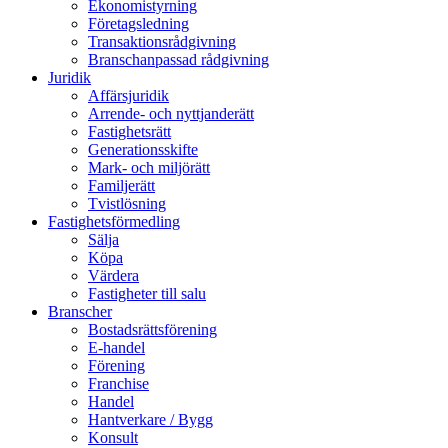
Ekonomistyrning
Företagsledning
Transaktionsrådgivning
Branschanpassad rådgivning
Juridik
Affärsjuridik
Arrende- och nyttjanderätt
Fastighetsrätt
Generationsskifte
Mark- och miljörätt
Familjerätt
Tvistlösning
Fastighetsförmedling
Sälja
Köpa
Värdera
Fastigheter till salu
Branscher
Bostadsrättsförening
E-handel
Förening
Franchise
Handel
Hantverkare / Bygg
Konsult