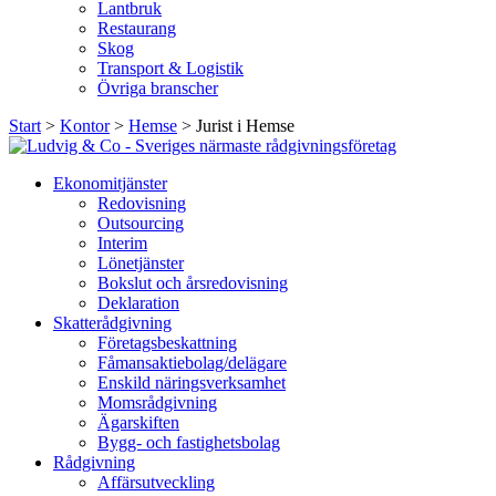
Lantbruk
Restaurang
Skog
Transport & Logistik
Övriga branscher
Start
>
Kontor
>
Hemse
>
Jurist i Hemse
Ekonomitjänster
Redovisning
Outsourcing
Interim
Lönetjänster
Bokslut och årsredovisning
Deklaration
Skatterådgivning
Företagsbeskattning
Fåmansaktiebolag/delägare
Enskild näringsverksamhet
Momsrådgivning
Ägarskiften
Bygg- och fastighetsbolag
Rådgivning
Affärsutveckling