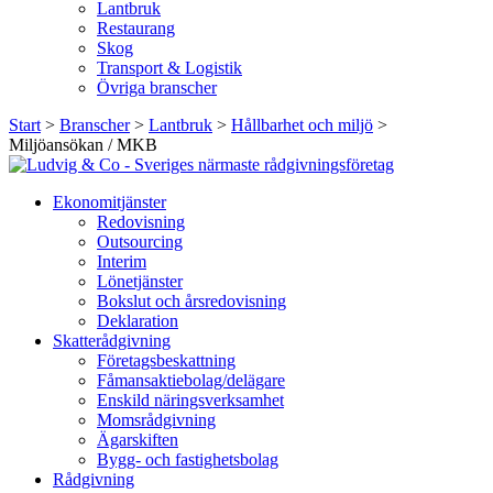
Lantbruk
Restaurang
Skog
Transport & Logistik
Övriga branscher
Start
>
Branscher
>
Lantbruk
>
Hållbarhet och miljö
>
Miljöansökan / MKB
Ekonomitjänster
Redovisning
Outsourcing
Interim
Lönetjänster
Bokslut och årsredovisning
Deklaration
Skatterådgivning
Företagsbeskattning
Fåmansaktiebolag/delägare
Enskild näringsverksamhet
Momsrådgivning
Ägarskiften
Bygg- och fastighetsbolag
Rådgivning