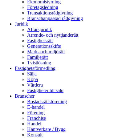
Ekonomistyrning
Företagsledning
Transaktionsrådgivning
Branschanpassad rådgivning
Juridik
Affärsjuridik
Arrende- och nyttjanderätt
Fastighetsrätt
Generationsskifte
Mark- och miljörätt
Familjerätt
Tvistlösning
Fastighetsförmedling
Sälja
Köpa
Värdera
Fastigheter till salu
Branscher
Bostadsrättsförening
E-handel
Förening
Franchise
Handel
Hantverkare / Bygg
Konsult