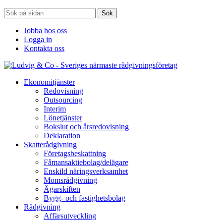
Sök
Jobba hos oss
Logga in
Kontakta oss
Ekonomitjänster
Redovisning
Outsourcing
Interim
Lönetjänster
Bokslut och årsredovisning
Deklaration
Skatterådgivning
Företagsbeskattning
Fåmansaktiebolag/delägare
Enskild näringsverksamhet
Momsrådgivning
Ägarskiften
Bygg- och fastighetsbolag
Rådgivning
Affärsutveckling