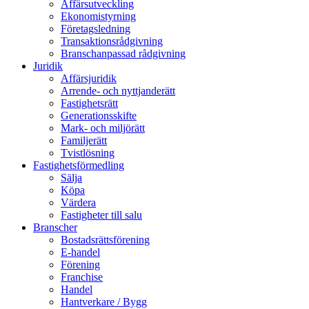
Affärsutveckling
Ekonomistyrning
Företagsledning
Transaktionsrådgivning
Branschanpassad rådgivning
Juridik
Affärsjuridik
Arrende- och nyttjanderätt
Fastighetsrätt
Generationsskifte
Mark- och miljörätt
Familjerätt
Tvistlösning
Fastighetsförmedling
Sälja
Köpa
Värdera
Fastigheter till salu
Branscher
Bostadsrättsförening
E-handel
Förening
Franchise
Handel
Hantverkare / Bygg