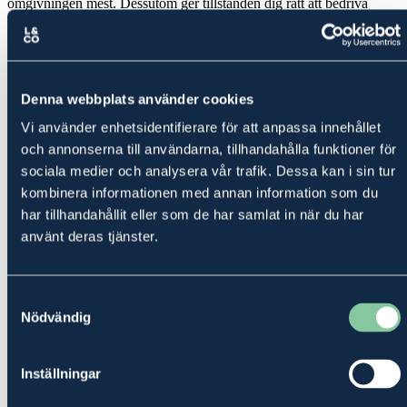
omgivningen mest. Dessutom ger tillstånden dig rätt att bedriva
verksamheten och ger ditt företag information kring vilka krav som
ställs.
Vem behöver genomföra
tillståndsansökningar?
Denna webbplats använder cookies
Vi använder enhetsidentifierare för att anpassa innehållet
Inom lantbruksföretag gäller tillstånds- eller anmälningsplikt
och annonserna till användarna, tillhandahålla funktioner för
framförallt verksamheter med större djurproduktion,
biogasproduktion eller vindkraft.
sociala medier och analysera vår trafik. Dessa kan i sin tur
kombinera informationen med annan information som du
Viktiga ämnen i fokus är bland annat:
har tillhandahållit eller som de har samlat in när du har
Etableringsplatsen
använt deras tjänster.
Samrådsprocessen
Gödselhantering
Miljökonsekvensbeskrivning med Kultur- och naturmiljöer
Teknik tex. för att minska ammoniakavgång och energiåtgång
Samtyckesval
Miljökvalitetsnormer för vatten
Nödvändig
Förenkla processen
Inställningar
En miljöprövning kan ta lång tid och vara komplicerad. Ett stort
fokus för oss i vårt arbete är att hålla en hög kvalité samtidigt som vi