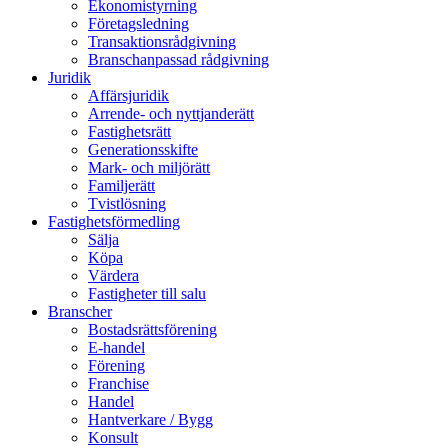
Ekonomistyrning
Företagsledning
Transaktionsrådgivning
Branschanpassad rådgivning
Juridik
Affärsjuridik
Arrende- och nyttjanderätt
Fastighetsrätt
Generationsskifte
Mark- och miljörätt
Familjerätt
Tvistlösning
Fastighetsförmedling
Sälja
Köpa
Värdera
Fastigheter till salu
Branscher
Bostadsrättsförening
E-handel
Förening
Franchise
Handel
Hantverkare / Bygg
Konsult