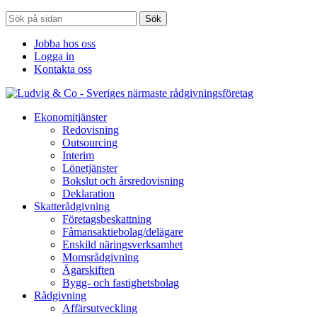
Sök
Jobba hos oss
Logga in
Kontakta oss
Ekonomitjänster
Redovisning
Outsourcing
Interim
Lönetjänster
Bokslut och årsredovisning
Deklaration
Skatterådgivning
Företagsbeskattning
Fåmansaktiebolag/delägare
Enskild näringsverksamhet
Momsrådgivning
Ägarskiften
Bygg- och fastighetsbolag
Rådgivning
Affärsutveckling