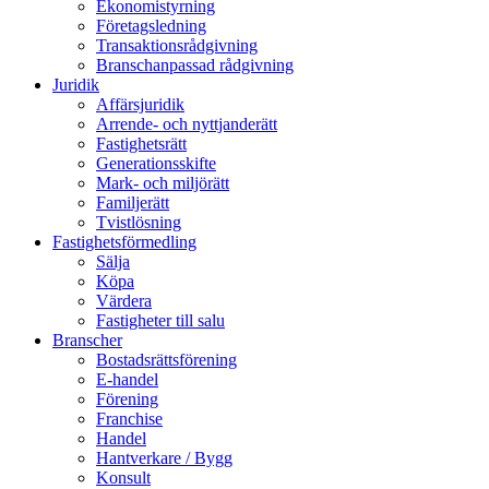
Ekonomistyrning
Företagsledning
Transaktionsrådgivning
Branschanpassad rådgivning
Juridik
Affärsjuridik
Arrende- och nyttjanderätt
Fastighetsrätt
Generationsskifte
Mark- och miljörätt
Familjerätt
Tvistlösning
Fastighetsförmedling
Sälja
Köpa
Värdera
Fastigheter till salu
Branscher
Bostadsrättsförening
E-handel
Förening
Franchise
Handel
Hantverkare / Bygg
Konsult