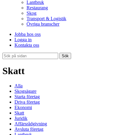
Lantbruk
Restaurang
Skog
Transport & Logistik
Övriga branscher
Jobba hos oss
Logga in
Kontakta oss
Sök
Skatt
Alla
Skogsägare
Starta företag
Driva företag
Ekonomi
Skatt
Juridik
Affärsrådgivning
Avsluta företag
Lantbruk