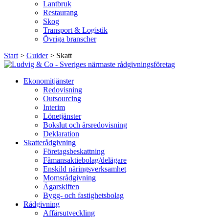
Lantbruk
Restaurang
Skog
Transport & Logistik
Övriga branscher
Start
>
Guider
>
Skatt
Ekonomitjänster
Redovisning
Outsourcing
Interim
Lönetjänster
Bokslut och årsredovisning
Deklaration
Skatterådgivning
Företagsbeskattning
Fåmansaktiebolag/delägare
Enskild näringsverksamhet
Momsrådgivning
Ägarskiften
Bygg- och fastighetsbolag
Rådgivning
Affärsutveckling