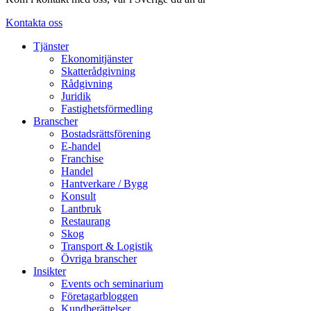
Kontakta oss
Tjänster
Ekonomitjänster
Skatterådgivning
Rådgivning
Juridik
Fastighetsförmedling
Branscher
Bostadsrättsförening
E-handel
Franchise
Handel
Hantverkare / Bygg
Konsult
Lantbruk
Restaurang
Skog
Transport & Logistik
Övriga branscher
Insikter
Events och seminarium
Företagarbloggen
Kundberättelser