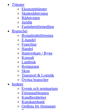
Tjänster
Ekonomitjänster
Skatterådgivning
Rådgivning
Juridik
Fastighetsförmedling
Branscher
Bostadsrättsförening
E-handel
Franchise
Handel
Hantverkare / Bygg
Konsult
Lantbruk
Restaurang
Skog
Transport & Logistik
Övriga branscher
Insikter
Events och seminarium
Företagarbloggen
Kundberättelser
Kunskapsbank
Ordlista för företagare