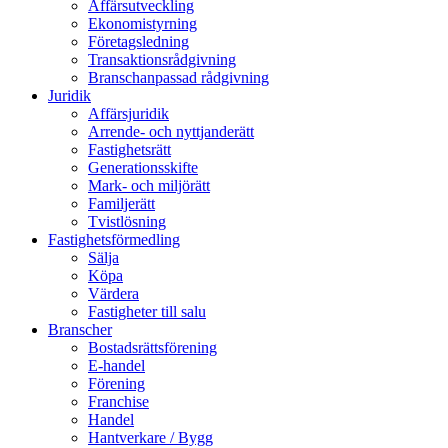
Affärsutveckling
Ekonomistyrning
Företagsledning
Transaktionsrådgivning
Branschanpassad rådgivning
Juridik
Affärsjuridik
Arrende- och nyttjanderätt
Fastighetsrätt
Generationsskifte
Mark- och miljörätt
Familjerätt
Tvistlösning
Fastighetsförmedling
Sälja
Köpa
Värdera
Fastigheter till salu
Branscher
Bostadsrättsförening
E-handel
Förening
Franchise
Handel
Hantverkare / Bygg