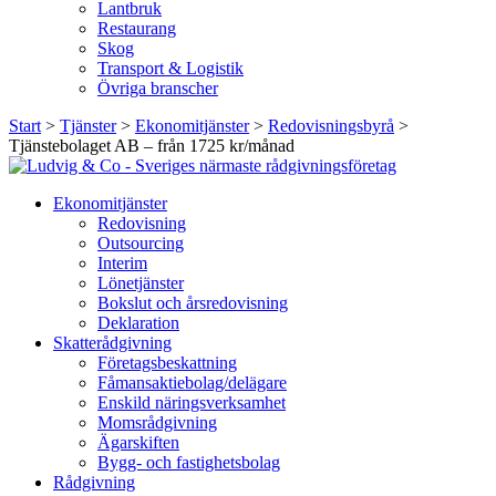
Lantbruk
Restaurang
Skog
Transport & Logistik
Övriga branscher
Start
>
Tjänster
>
Ekonomitjänster
>
Redovisningsbyrå
>
Tjänstebolaget AB – från 1725 kr/månad
Ekonomitjänster
Redovisning
Outsourcing
Interim
Lönetjänster
Bokslut och årsredovisning
Deklaration
Skatterådgivning
Företagsbeskattning
Fåmansaktiebolag/delägare
Enskild näringsverksamhet
Momsrådgivning
Ägarskiften
Bygg- och fastighetsbolag
Rådgivning