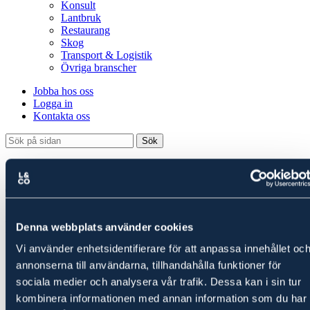
Konsult
Lantbruk
Restaurang
Skog
Transport & Logistik
Övriga branscher
Jobba hos oss
Logga in
Kontakta oss
Sök
Tjänstebolaget AB – från 1725 kr/månad
Redovisning för tjänstebolag
Denna webbplats använder cookies
Vi använder enhetsidentifierare för att anpassa innehållet oc
Personlig redovisningskonsult
annonserna till användarna, tillhandahålla funktioner för
Löpande redovisning
Momsredovisning
sociala medier och analysera vår trafik. Dessa kan i sin tur
Lön
kombinera informationen med annan information som du har
Årsbokslut