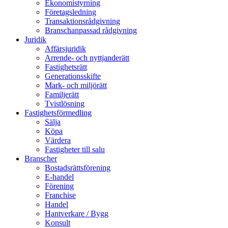
Ekonomistyrning
Företagsledning
Transaktionsrådgivning
Branschanpassad rådgivning
Juridik
Affärsjuridik
Arrende- och nyttjanderätt
Fastighetsrätt
Generationsskifte
Mark- och miljörätt
Familjerätt
Tvistlösning
Fastighetsförmedling
Sälja
Köpa
Värdera
Fastigheter till salu
Branscher
Bostadsrättsförening
E-handel
Förening
Franchise
Handel
Hantverkare / Bygg
Konsult