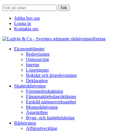
Sök
Jobba hos oss
Logga in
Kontakta oss
Ekonomitjänster
Redovisning
Outsourcing
Interim
Lönetjänster
Bokslut och årsredovisning
Deklaration
Skatterådgivning
Företagsbeskattning
Fåmansaktiebolag/delägare
Enskild näringsverksamhet
Momsrådgivning
Ägarskiften
Bygg- och fastighetsbolag
Rådgivning
Affärsutveckling