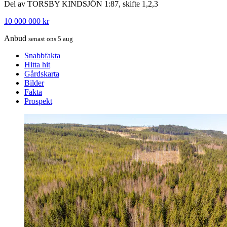
Del av TORSBY KINDSJÖN 1:87, skifte 1,2,3
10 000 000 kr
Anbud
senast ons 5 aug
Snabbfakta
Hitta hit
Gårdskarta
Bilder
Fakta
Prospekt