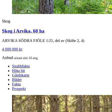
Skog
Skog i Arvika, 60 ha
ARVIKA SÖDRA FJÖLE 1:21, del av (Skifte 2, 4)
4 000 000 kr
Anbud
senast sön 16 aug
Snabbfakta
Hitta hit
Gårdskarta
Bilder
Fakta
Prospekt