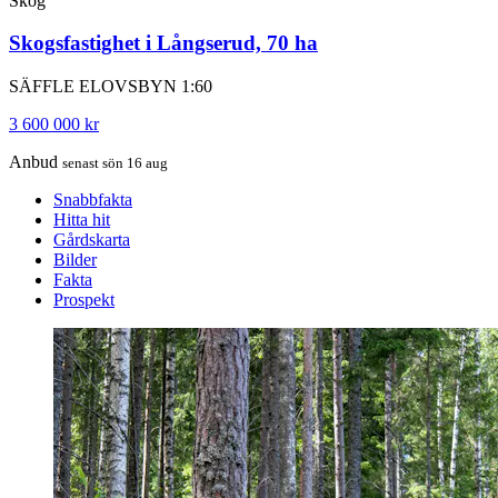
Skog
Skogsfastighet i Långserud, 70 ha
SÄFFLE ELOVSBYN 1:60
3 600 000 kr
Anbud
senast sön 16 aug
Snabbfakta
Hitta hit
Gårdskarta
Bilder
Fakta
Prospekt