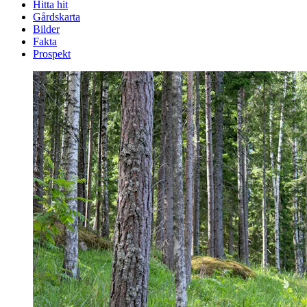
Hitta hit
Gårdskarta
Bilder
Fakta
Prospekt