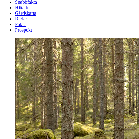
Snabbfakta
Hitta hit
Gårdskarta
Bilder
Fakta
Prospekt