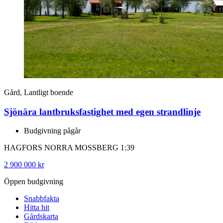
Gård, Lantligt boende
Sjönära lantbruksfastighet med egen strandlinje
Budgivning pågår
HAGFORS NORRA MOSSBERG 1:39
2 900 000 kr
Öppen budgivning
Snabbfakta
Hitta hit
Gårdskarta