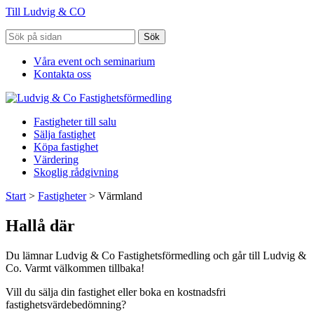
Till Ludvig & CO
Sök
Våra event och seminarium
Kontakta oss
Fastigheter till salu
Sälja fastighet
Köpa fastighet
Värdering
Skoglig rådgivning
Start
>
Fastigheter
>
Värmland
Hallå där
Du lämnar Ludvig & Co Fastighetsförmedling och går till Ludvig &
Co. Varmt välkommen tillbaka!
Vill du sälja din fastighet eller boka en kostnadsfri
fastighetsvärdebedömning?