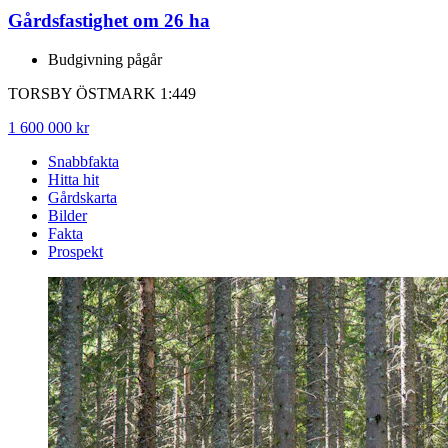
Gårdsfastighet om 26 ha
Budgivning pågår
TORSBY ÖSTMARK 1:449
1 600 000 kr
Snabbfakta
Hitta hit
Gårdskarta
Bilder
Fakta
Prospekt