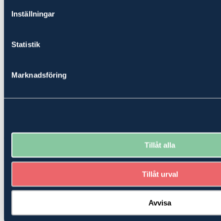
Inställningar
Statistik
Marknadsföring
Skog, Gård, Lantligt boende, Övrigt
Gårdsfastighet om 26 ha
Budgivning pågår
TORSBY ÖSTMARK 1:449
Tillåt alla
1 600 000 kr
Snabbfakta
Tillåt urval
Hitta hit
Gårdskarta
Bilder
Avvisa
Fakta
Prospekt