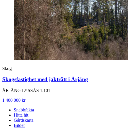
Skog
Skogsfastighet med jakträtt i Årjäng
ÅRJÄNG LYSSÅS 1:101
1 400 000 kr
Snabbfakta
Hitta hit
Gårdskarta
Bilder