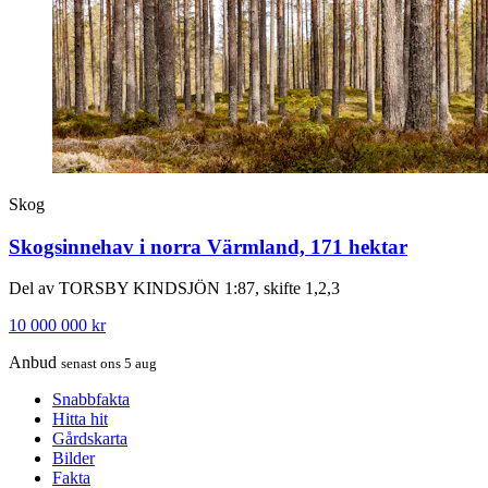
Skog
Skogsinnehav i norra Värmland, 171 hektar
Del av TORSBY KINDSJÖN 1:87, skifte 1,2,3
10 000 000 kr
Anbud
senast ons 5 aug
Snabbfakta
Hitta hit
Gårdskarta
Bilder
Fakta