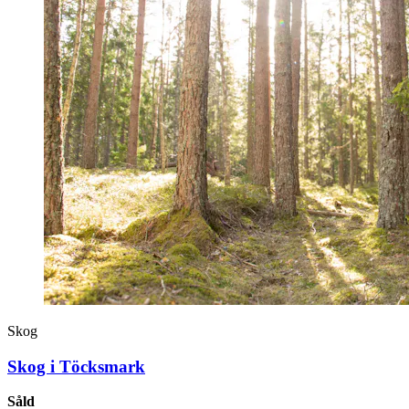
Skog
Skog i Töcksmark
Såld