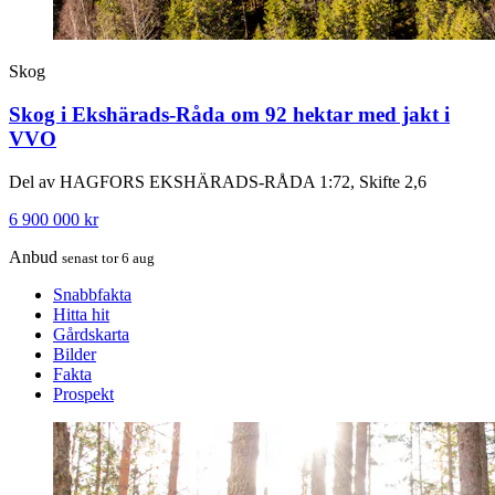
Skog
Skog i Ekshärads-Råda om 92 hektar med jakt i
VVO
Del av HAGFORS EKSHÄRADS-RÅDA 1:72, Skifte 2,6
6 900 000 kr
Anbud
senast tor 6 aug
Snabbfakta
Hitta hit
Gårdskarta
Bilder
Fakta
Prospekt