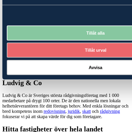
köpare att känna till, så att du känner dig trygg med att fråga samt få
hjälp med för dig viktiga frågor när du ska köpa ditt hus eller gård.
Undersökningsplikt
Utgångspunkten är att fastigheter säljes i det skick som de faktiskt
Tillåt alla
befinner sig i på köpekontraktsdagen och att du som skall köpa, bör
göra en noggrann undersökning. Undersökningsplikten är stark och
bör tas på allvar av dig som köpare. Mäklaren ska informera
Tillåt urval
köparen om undersökningsplikten. Sådan information lämnas
skriftligen till dig som skall köpa, t.ex. via fastighetsbeskrivningen.
Det går förstås också bra att fråga handläggande fastighetsmäklare.
Avvisa
Sveriges närmaste rådgivningsföretag,
Ludvig & Co
Ludvig & Co är Sveriges största rådgivningsföretag med 1 000
medarbetare på drygt 100 orter. De är den nationella men lokala
helhetsleverantören för ditt företags behov. Med enkla lösningar och
bred kompetens inom
redovisning
,
juridik
,
skatt
och
rådgivning
fokuserar vi på att skapa värde för dig som företagare.
Hitta fastigheter över hela landet