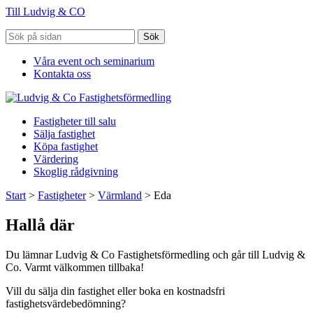
Till Ludvig & CO
Sök
Våra event och seminarium
Kontakta oss
Fastigheter till salu
Sälja fastighet
Köpa fastighet
Värdering
Skoglig rådgivning
Start
>
Fastigheter
>
Värmland
>
Eda
Hallå där
Du lämnar Ludvig & Co Fastighetsförmedling och går till Ludvig &
Co. Varmt välkommen tillbaka!
Vill du sälja din fastighet eller boka en kostnadsfri
fastighetsvärdebedömning?