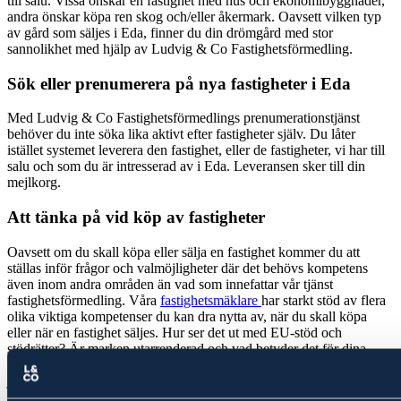
till salu. Vissa önskar en fastighet med hus och ekonomibyggnader,
andra önskar köpa ren skog och/eller åkermark. Oavsett vilken typ
av gård som säljes i
Eda
, finner du din drömgård med stor
sannolikhet med hjälp av Ludvig & Co Fastighetsförmedling.
Sök eller prenumerera på nya fastigheter i
Eda
Med Ludvig & Co Fastighetsförmedlings prenumerationstjänst
behöver du inte söka lika aktivt efter fastigheter själv. Du låter
istället systemet leverera den fastighet, eller de fastigheter, vi har till
salu och som du är intresserad av i
Eda
. Leveransen sker till din
mejlkorg.
Att tänka på vid köp av fastigheter
Oavsett om du skall köpa eller sälja en fastighet kommer du att
ställas inför frågor och valmöjligheter där det behövs kompetens
även inom andra områden än vad som innefattar vår tjänst
fastighetsförmedling. Våra
fastighetsmäklare
har starkt stöd av flera
olika viktiga kompetenser du kan dra nytta av, när du skall köpa
eller när en fastighet säljes. Hur ser det ut med EU-stöd och
stödrätter? Är marken utarrenderad och vad betyder det för dina
planer? Vi har experter på skatterätt, ekonomi, rådgivning och
juridik, som kan hjälpa dig att hitta den bästa möjliga lösningen när
du ska köpa
skog
eller jordbruk-/
lantbruksfastighet
.