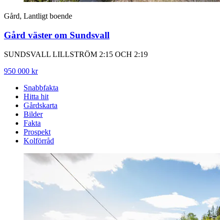
Gård, Lantligt boende
Gård väster om Sundsvall
SUNDSVALL LILLSTRÖM 2:15 OCH 2:19
950 000 kr
Snabbfakta
Hitta hit
Gårdskarta
Bilder
Fakta
Prospekt
Kolförråd