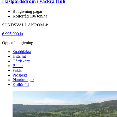
Hästgårdsdröm i vackra Huli
Budgivning pågår
Kolförråd 106 ton/ha
SUNDSVALL ÄKROM 4:1
6 995 000 kr
Öppen budgivning
Snabbfakta
Hitta hit
Gårdskarta
Bilder
Fakta
Prospekt
Planritningar
Kolförråd