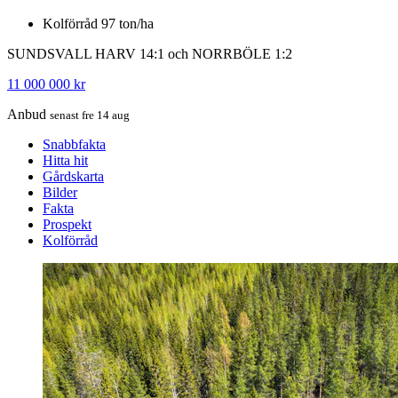
Kolförråd 97 ton/ha
SUNDSVALL HARV 14:1 och NORRBÖLE 1:2
11 000 000 kr
Anbud
senast fre 14 aug
Snabbfakta
Hitta hit
Gårdskarta
Bilder
Fakta
Prospekt
Kolförråd