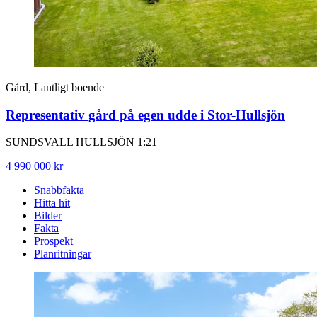
Gård, Lantligt boende
Representativ gård på egen udde i Stor-Hullsjön
SUNDSVALL HULLSJÖN 1:21
4 990 000 kr
Snabbfakta
Hitta hit
Bilder
Fakta
Prospekt
Planritningar