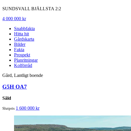
SUNDSVALL BJÄLLSTA 2:2
4 000 000 kr
Snabbfakta
Hitta hit
Gårdskarta
Bilder
Fakta
Prospekt
Planritningar
Kolförråd
Gård, Lantligt boende
G5H OA7
Såld
1 600 000 kr
Slutpris