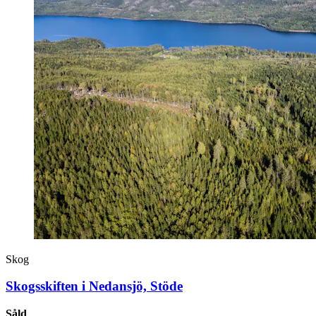
Skog
Skogsskiften i Nedansjö, Stöde
Såld