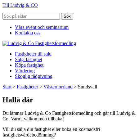
Till Ludvig & CO
Sök
Våra event och seminarium
Kontakta oss
Fastigheter till salu
Sälja fastighet
Köpa fastighet
Värdering
Skoglig rådgivning
Start
>
Fastigheter
>
Västernorrland
>
Sundsvall
Hallå där
Du lämnar Ludvig & Co Fastighetsförmedling och går till Ludvig &
Co. Varmt välkommen tillbaka!
Vill du sälja din fastighet eller boka en kostnadsfri
fastighetsvärdebedömning?