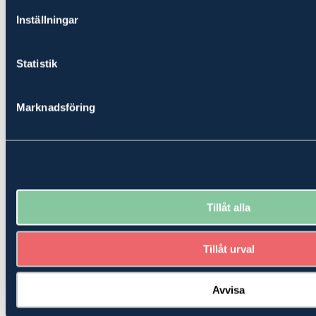
Inställningar
Statistik
Marknadsföring
Skog
Avskilt och trivsamt torp på skogsfastighet
Såld
950 000 kr
Slutpris
Tillåt alla
Tillåt urval
Avvisa