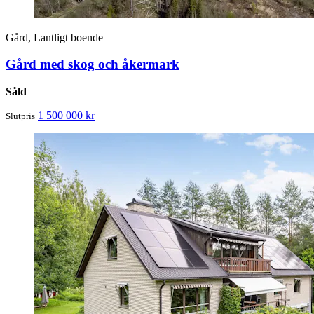
Gård, Lantligt boende
Gård med skog och åkermark
Såld
1 500 000 kr
Slutpris