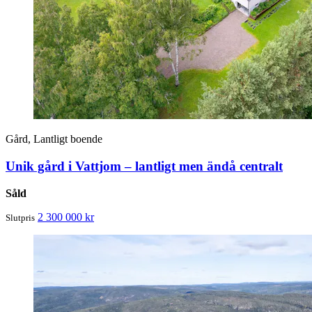
Gård, Lantligt boende
Unik gård i Vattjom – lantligt men ändå centralt
Såld
2 300 000 kr
Slutpris