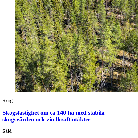
Skog
Skogsfastighet om ca 140 ha med stabila
skogsvärden och vindkraftintäkter
Såld