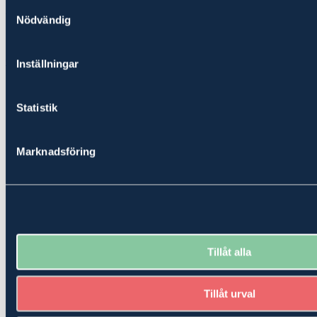
Samtyckesval
Adrian Andersson
Nödvändig
Specialistrådgivare
Göteborg
,
Mellerud
,
Uddevalla
,
Vänersborg
Inställningar
Statistik
Marknadsföring
Tillåt alla
Tillåt urval