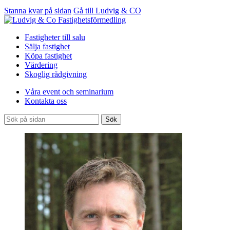
Stanna kvar på sidan
Gå till Ludvig & CO
Fastigheter till salu
Sälja fastighet
Köpa fastighet
Värdering
Skoglig rådgivning
Våra event och seminarium
Kontakta oss
Sök