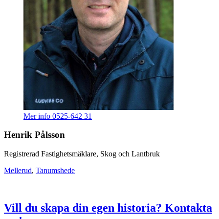
Mer info
0525-642 31
Henrik Pålsson
Registrerad Fastighetsmäklare, Skog och Lantbruk
Mellerud
,
Tanumshede
Vill du skapa din egen historia? Kontakta