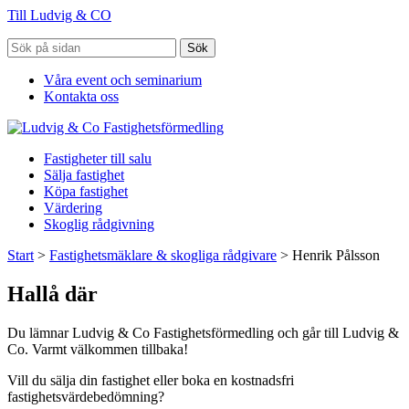
Till Ludvig & CO
Sök
Våra event och seminarium
Kontakta oss
Fastigheter till salu
Sälja fastighet
Köpa fastighet
Värdering
Skoglig rådgivning
Start
>
Fastighetsmäklare & skogliga rådgivare
>
Henrik Pålsson
Hallå där
Du lämnar Ludvig & Co Fastighetsförmedling och går till Ludvig &
Co. Varmt välkommen tillbaka!
Vill du sälja din fastighet eller boka en kostnadsfri
fastighetsvärdebedömning?