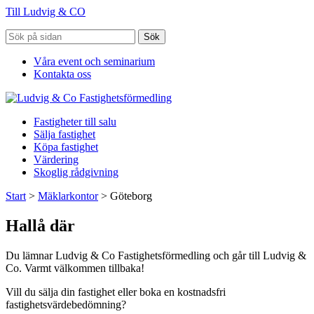
Till Ludvig & CO
Sök
Våra event och seminarium
Kontakta oss
Fastigheter till salu
Sälja fastighet
Köpa fastighet
Värdering
Skoglig rådgivning
Start
>
Mäklarkontor
>
Göteborg
Hallå där
Du lämnar Ludvig & Co Fastighetsförmedling och går till Ludvig &
Co. Varmt välkommen tillbaka!
Vill du sälja din fastighet eller boka en kostnadsfri
fastighetsvärdebedömning?