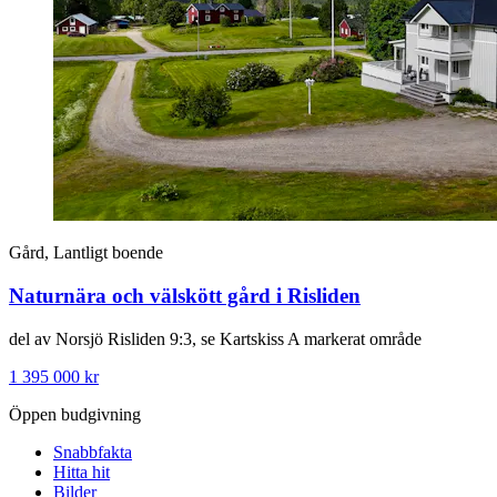
Gård, Lantligt boende
Naturnära och välskött gård i Risliden
del av Norsjö Risliden 9:3, se Kartskiss A markerat område
1 395 000 kr
Öppen budgivning
Snabbfakta
Hitta hit
Bilder