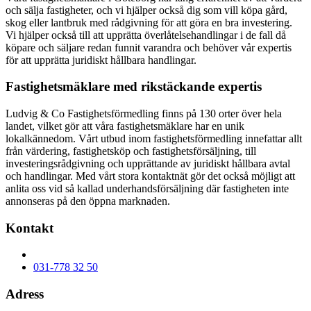
och sälja fastigheter, och vi hjälper också dig som vill köpa gård,
skog eller lantbruk med rådgivning för att göra en bra investering.
Vi hjälper också till att upprätta överlåtelsehandlingar i de fall då
köpare och säljare redan funnit varandra och behöver vår expertis
för att upprätta juridiskt hållbara handlingar.
Fastighetsmäklare med rikstäckande expertis
Ludvig & Co Fastighetsförmedling finns på 130 orter över hela
landet, vilket gör att våra fastighetsmäklare har en unik
lokalkännedom. Vårt utbud inom fastighetsförmedling innefattar allt
från värdering, fastighetsköp och fastighetsförsäljning, till
investeringsrådgivning och upprättande av juridiskt hållbara avtal
och handlingar. Med vårt stora kontaktnät gör det också möjligt att
anlita oss vid så kallad underhandsförsäljning där fastigheten inte
annonseras på den öppna marknaden.
Kontakt
031-778 32 50
Adress