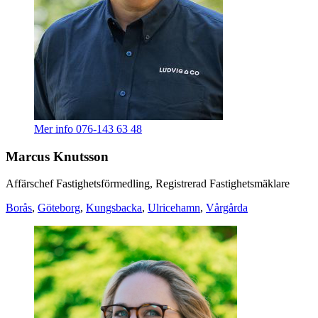
Mer info
076-143 63 48
Marcus Knutsson
Affärschef Fastighetsförmedling, Registrerad Fastighetsmäklare
Borås
,
Göteborg
,
Kungsbacka
,
Ulricehamn
,
Vårgårda