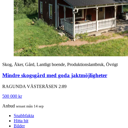
Skog, Åker, Gård, Lantligt boende, Produktionslantbruk, Övrigt
Mindre skogsgård med goda jaktmöjligheter
RAGUNDA VÄSTERÅSEN 2:89
500 000 kr
Anbud
senast mån 14 sep
Snabbfakta
Hitta hit
Bilder