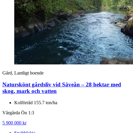
Gård, Lantligt boende
Naturskönt gårdsliv vid Säveån – 28 hektar med
skog, mark och vatten
Kolförråd 155.7 ton/ha
Vårgårda Ön 1:3
5 900 000 kr
Snabbfakta