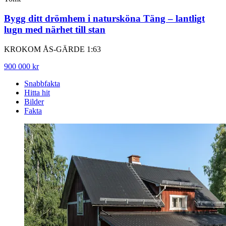
Bygg ditt drömhem i natursköna Täng – lantligt
lugn med närhet till stan
KROKOM ÅS-GÄRDE 1:63
900 000 kr
Snabbfakta
Hitta hit
Bilder
Fakta