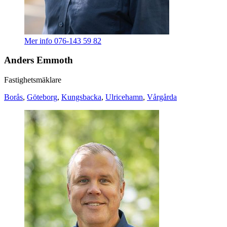
Mer info
076-143 59 82
Anders Emmoth
Fastighetsmäklare
Borås
,
Göteborg
,
Kungsbacka
,
Ulricehamn
,
Vårgårda