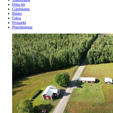
Hitta hit
Gårdskarta
Bilder
Fakta
Prospekt
Planritningar