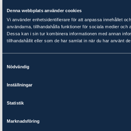
KOMMANDE FÖRSÄLJNING
Denna webbplats använder cookies
Kommande
Vi använder enhetsidentifierare för att anpassa innehållet och
användarna, tillhandahålla funktioner för sociala medier och a
Vara Smedtofta 4:43
Dessa kan i sin tur kombinera informationen med annan info
1 850 000 kr
tillhandahållit eller som de har samlat in när du har använt de
Snabbfakta
Hitta hit
Bilder
Samtyckesval
Fakta
Nödvändig
Se samtliga fastigheter till salu i Vara
Våra skogsmäklare i Vara hjälper dig att
Inställningar
köpa, sälja och värdera skog
Statistik
Ludvig & Co Fastighetsförmedling är Sveriges största förmedlare av
skogsfastigheter. Önskar du köpa skog är det därför stor sannolikhet
att någon av våra skogsmäklare blir den som hjälper dig genom
Marknadsföring
affären. Vi förmedlar ca 1 000 fastigheter per år till ett värde över 3
miljarder kronor.