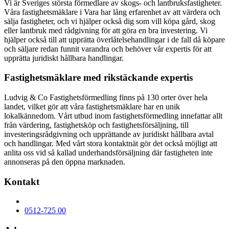
Vi är Sveriges största förmedlare av skogs- och lantbruksfastigheter.
Våra fastighetsmäklare i Vara har lång erfarenhet av att värdera och
sälja fastigheter, och vi hjälper också dig som vill köpa gård, skog
eller lantbruk med rådgivning för att göra en bra investering. Vi
hjälper också till att upprätta överlåtelsehandlingar i de fall då köpare
och säljare redan funnit varandra och behöver vår expertis för att
upprätta juridiskt hållbara handlingar.
Fastighetsmäklare med rikstäckande expertis
Ludvig & Co Fastighetsförmedling finns på 130 orter över hela
landet, vilket gör att våra fastighetsmäklare har en unik
lokalkännedom. Vårt utbud inom fastighetsförmedling innefattar allt
från värdering, fastighetsköp och fastighetsförsäljning, till
investeringsrådgivning och upprättande av juridiskt hållbara avtal
och handlingar. Med vårt stora kontaktnät gör det också möjligt att
anlita oss vid så kallad underhandsförsäljning där fastigheten inte
annonseras på den öppna marknaden.
Kontakt
0512-725 00