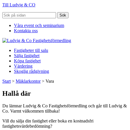
Till Ludvig & CO
Sök
Våra event och seminarium
Kontakta oss
Fastigheter till salu
Sälja fastighet
Köpa fastighet
Värdering
Skoglig rådgivning
Start
>
Mäklarkontor
>
Vara
Hallå där
Du lämnar Ludvig & Co Fastighetsförmedling och går till Ludvig &
Co. Varmt välkommen tillbaka!
Vill du sälja din fastighet eller boka en kostnadsfri
fastighetsvärdebedömning?