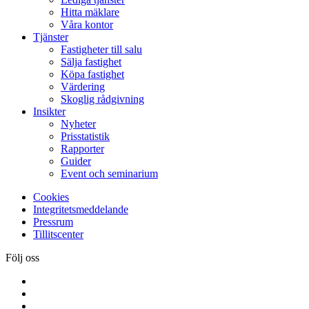
Hitta mäklare
Våra kontor
Tjänster
Fastigheter till salu
Sälja fastighet
Köpa fastighet
Värdering
Skoglig rådgivning
Insikter
Nyheter
Prisstatistik
Rapporter
Guider
Event och seminarium
Cookies
Integritetsmeddelande
Pressrum
Tillitscenter
Följ oss