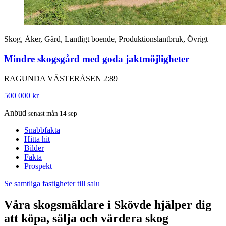
Skog, Åker, Gård, Lantligt boende, Produktionslantbruk, Övrigt
Mindre skogsgård med goda jaktmöjligheter
RAGUNDA VÄSTERÅSEN 2:89
500 000 kr
Anbud
senast mån 14 sep
Snabbfakta
Hitta hit
Bilder
Fakta
Prospekt
Se samtliga fastigheter till salu
Våra skogsmäklare i Skövde hjälper dig
att köpa, sälja och värdera skog