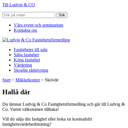
Till Ludvig & CO
Sök
Våra event och seminarium
Kontakta oss
Fastigheter till salu
Sälja fastighet
Köpa fastighet
Värdering
Skoglig rådgivning
Start
>
Mäklarkontor
>
Skövde
Hallå där
Du lämnar Ludvig & Co Fastighetsförmedling och går till Ludvig &
Co. Varmt välkommen tillbaka!
Vill du sälja din fastighet eller boka en kostnadsfri
fastighetsvärdebedömning?