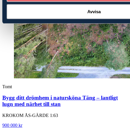
Avvisa
Tomt
Bygg ditt drömhem i natursköna Täng – lantligt
lugn med närhet till stan
KROKOM ÅS-GÄRDE 1:63
900 000 kr