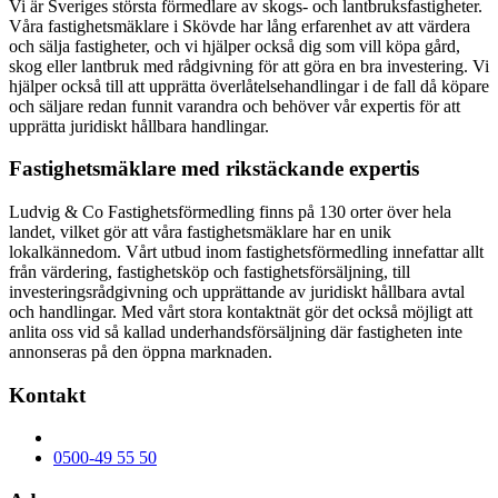
Vi är Sveriges största förmedlare av skogs- och lantbruksfastigheter.
Våra fastighetsmäklare i Skövde har lång erfarenhet av att värdera
och sälja fastigheter, och vi hjälper också dig som vill köpa gård,
skog eller lantbruk med rådgivning för att göra en bra investering. Vi
hjälper också till att upprätta överlåtelsehandlingar i de fall då köpare
och säljare redan funnit varandra och behöver vår expertis för att
upprätta juridiskt hållbara handlingar.
Fastighetsmäklare med rikstäckande expertis
Ludvig & Co Fastighetsförmedling finns på 130 orter över hela
landet, vilket gör att våra fastighetsmäklare har en unik
lokalkännedom. Vårt utbud inom fastighetsförmedling innefattar allt
från värdering, fastighetsköp och fastighetsförsäljning, till
investeringsrådgivning och upprättande av juridiskt hållbara avtal
och handlingar. Med vårt stora kontaktnät gör det också möjligt att
anlita oss vid så kallad underhandsförsäljning där fastigheten inte
annonseras på den öppna marknaden.
Kontakt
0500-49 55 50