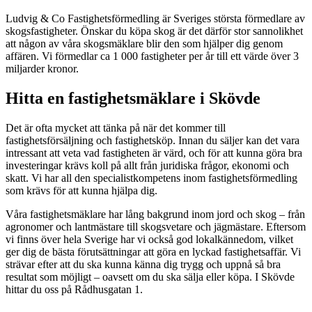
Ludvig & Co Fastighetsförmedling är Sveriges största förmedlare av
skogsfastigheter. Önskar du köpa skog är det därför stor sannolikhet
att någon av våra skogsmäklare blir den som hjälper dig genom
affären. Vi förmedlar ca 1 000 fastigheter per år till ett värde över 3
miljarder kronor.
Hitta en fastighetsmäklare i Skövde
Det är ofta mycket att tänka på när det kommer till
fastighetsförsäljning och fastighetsköp. Innan du säljer kan det vara
intressant att veta vad fastigheten är värd, och för att kunna göra bra
investeringar krävs koll på allt från juridiska frågor, ekonomi och
skatt. Vi har all den specialistkompetens inom fastighetsförmedling
som krävs för att kunna hjälpa dig.
Våra fastighetsmäklare har lång bakgrund inom jord och skog – från
agronomer och lantmästare till skogsvetare och jägmästare. Eftersom
vi finns över hela Sverige har vi också god lokalkännedom, vilket
ger dig de bästa förutsättningar att göra en lyckad fastighetsaffär. Vi
strävar efter att du ska kunna känna dig trygg och uppnå så bra
resultat som möjligt – oavsett om du ska sälja eller köpa. I Skövde
hittar du oss på Rådhusgatan 1.