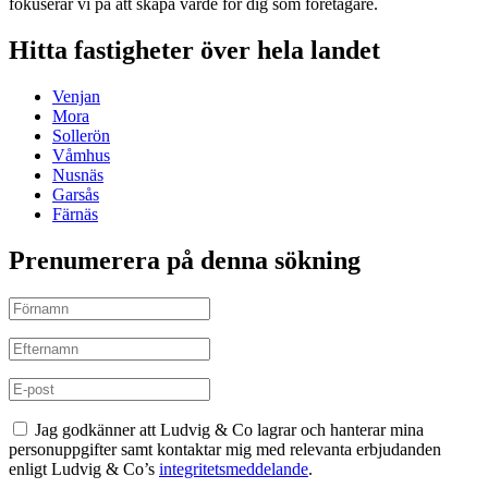
fokuserar vi på att skapa värde för dig som företagare.
Hitta fastigheter över hela landet
Venjan
Mora
Sollerön
Våmhus
Nusnäs
Garsås
Färnäs
Prenumerera på denna sökning
Jag godkänner att Ludvig & Co lagrar och hanterar mina
personuppgifter samt kontaktar mig med relevanta erbjudanden
enligt Ludvig & Co’s
integritetsmeddelande
.