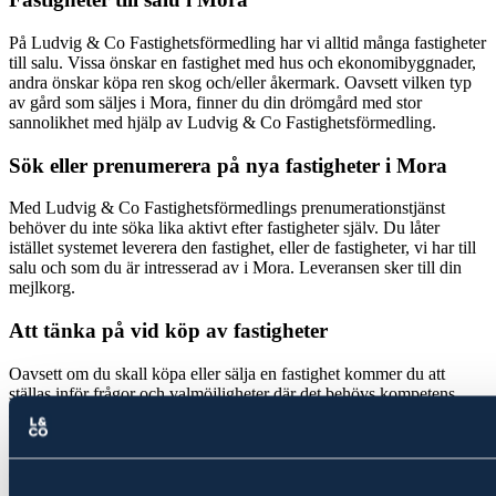
På Ludvig & Co Fastighetsförmedling har vi alltid många fastigheter
till salu. Vissa önskar en fastighet med hus och ekonomibyggnader,
andra önskar köpa ren skog och/eller åkermark. Oavsett vilken typ
av gård som säljes i
Mora
, finner du din drömgård med stor
sannolikhet med hjälp av Ludvig & Co Fastighetsförmedling.
Sök eller prenumerera på nya fastigheter i
Mora
Med Ludvig & Co Fastighetsförmedlings prenumerationstjänst
behöver du inte söka lika aktivt efter fastigheter själv. Du låter
istället systemet leverera den fastighet, eller de fastigheter, vi har till
salu och som du är intresserad av i
Mora
. Leveransen sker till din
mejlkorg.
Att tänka på vid köp av fastigheter
Oavsett om du skall köpa eller sälja en fastighet kommer du att
ställas inför frågor och valmöjligheter där det behövs kompetens
även inom andra områden än vad som innefattar vår tjänst
fastighetsförmedling. Våra
fastighetsmäklare
har starkt stöd av flera
olika viktiga kompetenser du kan dra nytta av, när du skall köpa
eller när en fastighet säljes. Hur ser det ut med EU-stöd och
stödrätter? Är marken utarrenderad och vad betyder det för dina