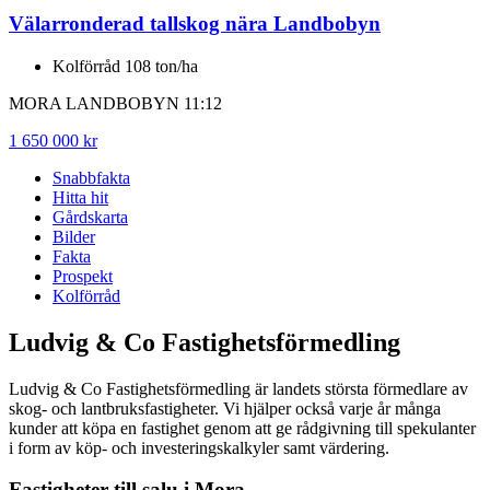
Välarronderad tallskog nära Landbobyn
Kolförråd 108 ton/ha
MORA LANDBOBYN 11:12
1 650 000 kr
Snabbfakta
Hitta hit
Gårdskarta
Bilder
Fakta
Prospekt
Kolförråd
Ludvig & Co Fastighetsförmedling
Ludvig & Co Fastighetsförmedling är landets största förmedlare av
skog- och lantbruksfastigheter. Vi hjälper också varje år många
kunder att köpa en fastighet genom att ge rådgivning till spekulanter
i form av köp- och investeringskalkyler samt värdering.
Fastigheter till salu i
Mora