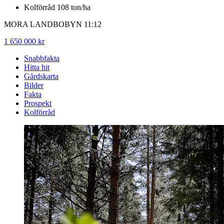
Kolförråd 108 ton/ha
MORA LANDBOBYN 11:12
1 650 000 kr
Snabbfakta
Hitta hit
Gårdskarta
Bilder
Fakta
Prospekt
Kolförråd