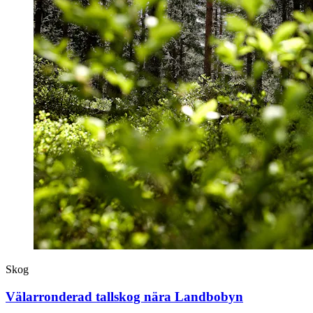
Skog
Välarronderad tallskog nära Landbobyn