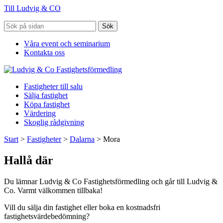
Till Ludvig & CO
Sök
Våra event och seminarium
Kontakta oss
Fastigheter till salu
Sälja fastighet
Köpa fastighet
Värdering
Skoglig rådgivning
Start
>
Fastigheter
>
Dalarna
>
Mora
Hallå där
Du lämnar Ludvig & Co Fastighetsförmedling och går till Ludvig &
Co. Varmt välkommen tillbaka!
Vill du sälja din fastighet eller boka en kostnadsfri
fastighetsvärdebedömning?