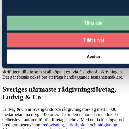
köpekontraktet eller annan typ av överlåtelsehandling.
Fastighetsmäklaren ser här till att tillvarata både köpare och säljares
intressen, som en oberoende mellanman. Det är viktigt för dig som
köpare att känna till, så att du känner dig trygg med att fråga samt få
Tillåt alla
hjälp med för dig viktiga frågor när du ska köpa ditt hus eller gård.
Undersökningsplikt
Tillåt urval
Utgångspunkten är att fastigheter säljes i det skick som de faktiskt
befinner sig i på köpekontraktsdagen och att du som skall köpa, bör
göra en noggrann undersökning. Undersökningsplikten är stark och
Avvisa
bör tas på allvar av dig som köpare. Mäklaren ska informera
köparen om undersökningsplikten. Sådan information lämnas
skriftligen till dig som skall köpa, t.ex. via fastighetsbeskrivningen.
Det går förstås också bra att fråga handläggande fastighetsmäklare.
Sveriges närmaste rådgivningsföretag,
Ludvig & Co
Ludvig & Co är Sveriges största rådgivningsföretag med 1 000
medarbetare på drygt 100 orter. De är den nationella men lokala
helhetsleverantören för ditt företags behov. Med enkla lösningar och
bred kompetens inom
redovisning
,
juridik
,
skatt
och
rådgivning