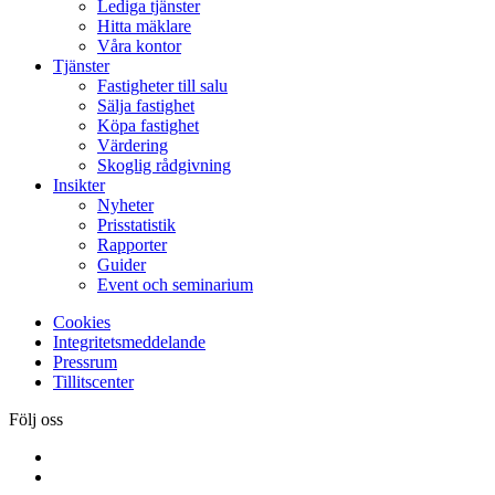
Lediga tjänster
Hitta mäklare
Våra kontor
Tjänster
Fastigheter till salu
Sälja fastighet
Köpa fastighet
Värdering
Skoglig rådgivning
Insikter
Nyheter
Prisstatistik
Rapporter
Guider
Event och seminarium
Cookies
Integritetsmeddelande
Pressrum
Tillitscenter
Följ oss