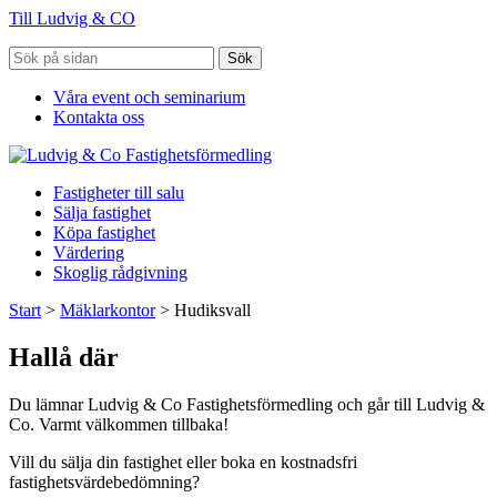
Till Ludvig & CO
Sök
Våra event och seminarium
Kontakta oss
Fastigheter till salu
Sälja fastighet
Köpa fastighet
Värdering
Skoglig rådgivning
Start
>
Mäklarkontor
>
Hudiksvall
Hallå där
Du lämnar Ludvig & Co Fastighetsförmedling och går till Ludvig &
Co. Varmt välkommen tillbaka!
Vill du sälja din fastighet eller boka en kostnadsfri
fastighetsvärdebedömning?