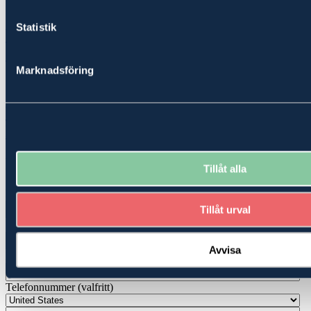
Statistik
Vill du skapa din egen historia? Kontakta
oss!
Marknadsföring
Vill du veta vad din fastighet är värd?
Boka en kostnadsfri värdebedömning!
Kontakta oss
Tillåt alla
Förnamn*
*
Tillåt urval
Efternamn*
*
Avvisa
E-post*
*
Telefonnummer (valfritt)