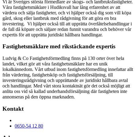
Vi är Sveriges största förmedlare av skogs- och lantbruksfastigheter.
Våra fastighetsmäklare i Hudiksvall har lång erfarenhet av att
värdera och sälja fastigheter, och vi hjälper också dig som vill köpa
gård, skog eller lantbruk med rådgivning för att göra en bra
investering. Vi hjälper också till att upprätta överlåtelsehandlingar i
de fall då köpare och säljare redan funnit varandra och behöver vår
expertis för att upprätta juridiskt hållbara handlingar.
Fastighetsmäklare med rikstäckande expertis
Ludvig & Co Fastighetsförmedling finns på 130 orter över hela
landet, vilket gör att våra fastighetsmäklare har en unik
lokalkännedom. Vårt utbud inom fastighetsförmedling innefattar allt
från värdering, fastighetsköp och fastighetsförsäljning, till
investeringsrådgivning och upprättande av juridiskt hållbara avtal
och handlingar. Med vårt stora kontaktnät gör det också möjligt att
anlita oss vid så kallad underhandsförsäljning där fastigheten inte
annonseras på den öppna marknaden.
Kontakt
0650-54 12 80