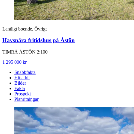
Lantligt boende, Övrigt
Havsnära fritidshus på Åstön
TIMRÅ ÅSTÖN 2:100
1 295 000 kr
Snabbfakta
Hitta hit
Bilder
Fakta
Prospekt
Planritningar