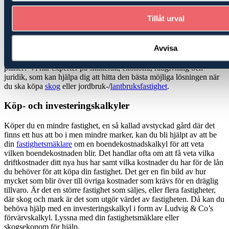
Oavsett om du skall köpa eller sälja en fastighet kommer du att
ställas inför frågor och valmöjligheter där det behövs kompetens
Tillåt urval
även inom andra områden än vad som innefattar vår tjänst
fastighetsförmedling. Våra
fastighetsmäklare
har starkt stöd av flera
olika viktiga kompetenser du kan dra nytta av, när du skall köpa
Avvisa
eller när en fastighet säljes. Hur ser det ut med EU-stöd och
stödrätter? Är marken utarrenderad och vad betyder det för dina
planer? Vi har experter på skatterätt, ekonomi, rådgivning och
juridik, som kan hjälpa dig att hitta den bästa möjliga lösningen när
du ska köpa
skog
eller jordbruk-/
lantbruksfastighet
.
Köp- och investeringskalkyler
Köper du en mindre fastighet, en så kallad avstyckad gård där det
finns ett hus att bo i men mindre marker, kan du bli hjälpt av att be
din
fastighetsmäklare
om en boendekostnadskalkyl för att veta
vilken boendekostnaden blir. Det handlar ofta om att få veta vilka
driftkostnader ditt nya hus har samt vilka kostnader du har för de lån
du behöver för att köpa din fastighet. Det ger en fin bild av hur
mycket som blir över till övriga kostnader som krävs för en dräglig
tillvaro. Är det en större fastighet som säljes, eller flera fastigheter,
där skog och mark är det som utgör värdet av fastigheten. Då kan du
behöva hjälp med en investeringskalkyl i form av Ludvig & Co’s
förvärvskalkyl. Lyssna med din fastighetsmäklare eller
skogsekonom för hjälp.