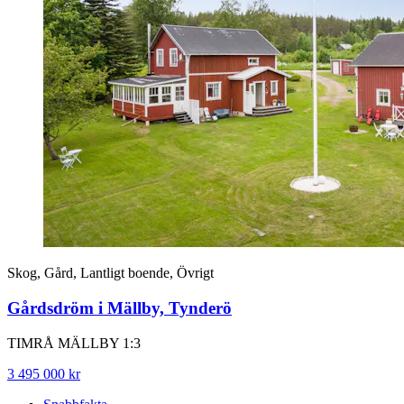
Skog, Gård, Lantligt boende, Övrigt
Gårdsdröm i Mällby, Tynderö
TIMRÅ MÄLLBY 1:3
3 495 000 kr