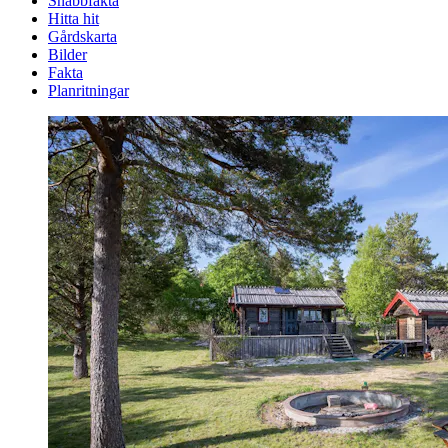
Snabbfakta
Hitta hit
Gårdskarta
Bilder
Fakta
Planritningar