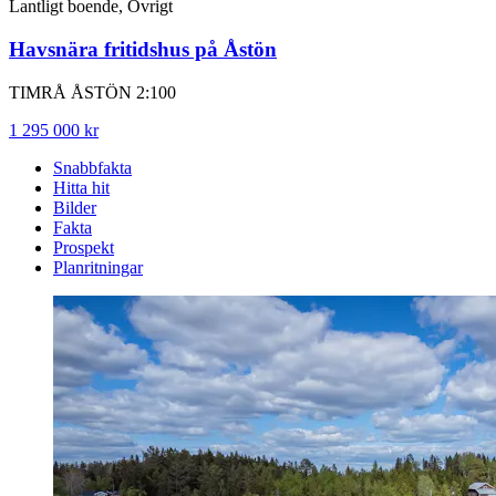
Lantligt boende, Övrigt
Havsnära fritidshus på Åstön
TIMRÅ ÅSTÖN 2:100
1 295 000 kr
Snabbfakta
Hitta hit
Bilder
Fakta
Prospekt
Planritningar