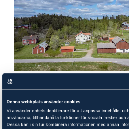
Gård, Lantligt boende
Gård med 27 ha skog och fritidshus vid havet
Denna webbplats använder cookies
Såld
Vi använder enhetsidentifierare för att anpassa innehållet och
4 800 000 kr
Slutpris
användarna, tillhandahålla funktioner för sociala medier och a
Ludvig & Co Fastighetsförmedling
Dessa kan i sin tur kombinera informationen med annan info