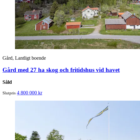
Gård, Lantligt boende
Gård med 27 ha skog och fritidshus vid havet
Såld
4 800 000 kr
Slutpris