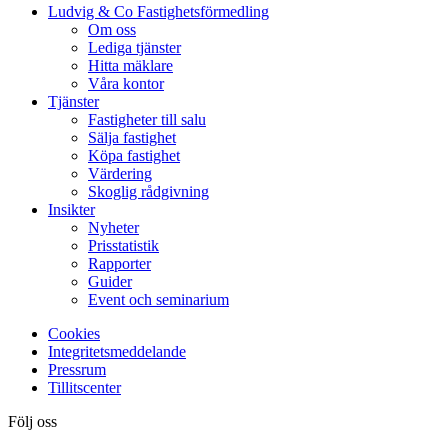
Ludvig & Co Fastighetsförmedling
Om oss
Lediga tjänster
Hitta mäklare
Våra kontor
Tjänster
Fastigheter till salu
Sälja fastighet
Köpa fastighet
Värdering
Skoglig rådgivning
Insikter
Nyheter
Prisstatistik
Rapporter
Guider
Event och seminarium
Cookies
Integritetsmeddelande
Pressrum
Tillitscenter
Följ oss