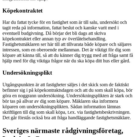
Köpekontraktet
Har du fattat tycke för en fastighet som är till salu, undersökt och
tagit reda på information, fattat beslut och kanske varit med i
eventuell budgivning. Då börjar det bli dags att skriva
köpekontraktet eller annan typ av överlåtelsehandling.
Fastighetsmäklaren ser här till att tillvarata både köpare och säljares
intressen, som en oberoende mellanman. Det är viktigt för dig som
köpare att känna till, så att du känner dig trygg med att fråga samt få
hjälp med för dig viktiga frågor när du ska köpa ditt hus eller gård.
Undersökningsplikt
Utgångspunkten är att fastigheter säljes i det skick som de faktiskt
befinner sig i på köpekontraktsdagen och att du som skall köpa, bör
göra en noggrann undersökning. Undersökningsplikten är stark och
bör tas på allvar av dig som köpare. Mäklaren ska informera
köparen om undersökningsplikten. Sådan information lämnas
skriftligen till dig som skall köpa, t.ex. via fastighetsbeskrivningen.
Det går förstås också bra att fråga handläggande fastighetsmäklare.
Sveriges närmaste rådgivningsföretag,