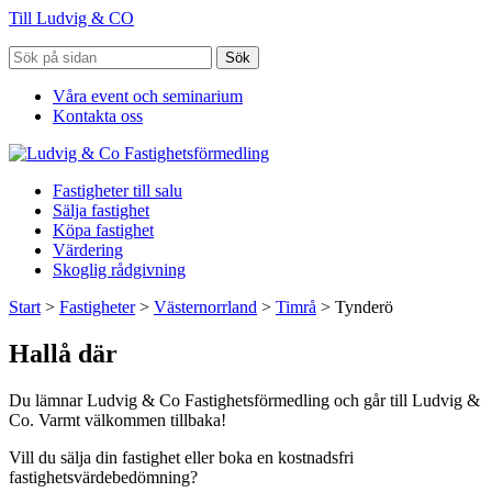
Till Ludvig & CO
Sök
Våra event och seminarium
Kontakta oss
Fastigheter till salu
Sälja fastighet
Köpa fastighet
Värdering
Skoglig rådgivning
Start
>
Fastigheter
>
Västernorrland
>
Timrå
>
Tynderö
Hallå där
Du lämnar Ludvig & Co Fastighetsförmedling och går till Ludvig &
Co. Varmt välkommen tillbaka!
Vill du sälja din fastighet eller boka en kostnadsfri
fastighetsvärdebedömning?