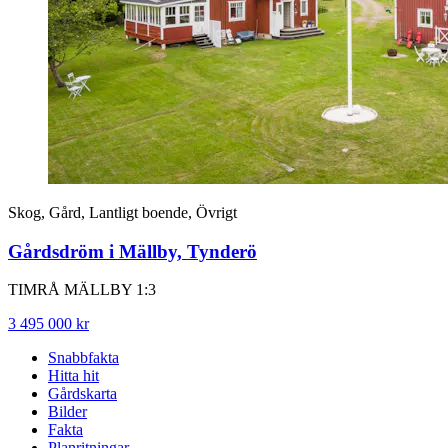
Skog, Gård, Lantligt boende, Övrigt
Gårdsdröm i Mällby, Tynderö
TIMRÅ MÄLLBY 1:3
3 495 000 kr
Snabbfakta
Hitta hit
Gårdskarta
Bilder
Fakta
Planritningar