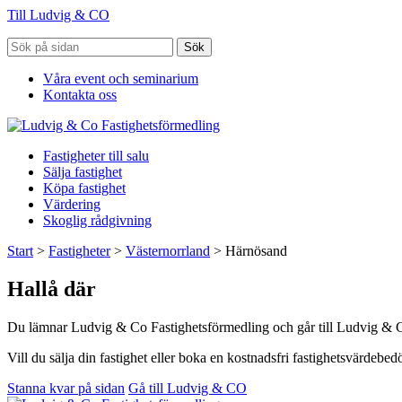
Till Ludvig & CO
Sök
Våra event och seminarium
Kontakta oss
Fastigheter till salu
Sälja fastighet
Köpa fastighet
Värdering
Skoglig rådgivning
Start
>
Fastigheter
>
Västernorrland
>
Härnösand
Hallå där
Du lämnar Ludvig & Co Fastighetsförmedling och går till Ludvig & 
Vill du sälja din fastighet eller boka en kostnadsfri fastighetsvärdeb
Stanna kvar på sidan
Gå till Ludvig & CO