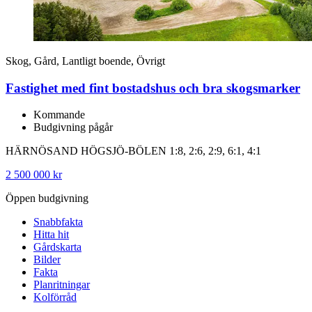
Skog, Gård, Lantligt boende, Övrigt
Fastighet med fint bostadshus och bra skogsmarker
Kommande
Budgivning pågår
HÄRNÖSAND HÖGSJÖ-BÖLEN 1:8, 2:6, 2:9, 6:1, 4:1
2 500 000 kr
Öppen budgivning
Snabbfakta
Hitta hit
Gårdskarta
Bilder
Fakta
Planritningar
Kolförråd