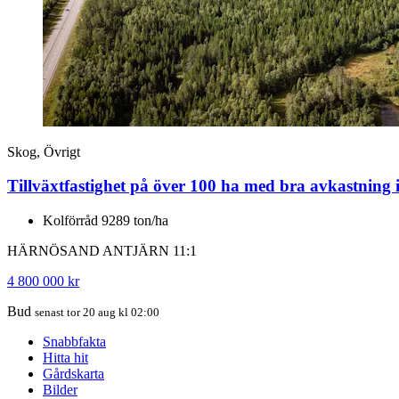
Skog, Övrigt
Tillväxtfastighet på över 100 ha med bra avkastning
Kolförråd 9289 ton/ha
HÄRNÖSAND ANTJÄRN 11:1
4 800 000 kr
Bud
senast tor 20 aug kl 02:00
Snabbfakta
Hitta hit
Gårdskarta
Bilder