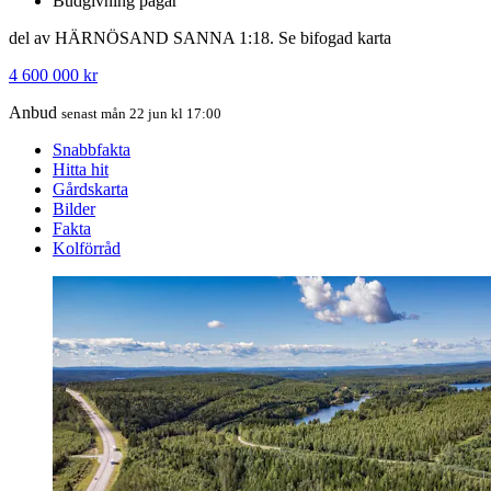
Budgivning pågår
del av HÄRNÖSAND SANNA 1:18. Se bifogad karta
4 600 000 kr
Anbud
senast mån 22 jun kl 17:00
Snabbfakta
Hitta hit
Gårdskarta
Bilder
Fakta
Kolförråd