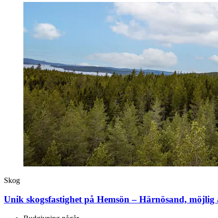
Skog
Unik skogsfastighet på Hemsön – Härnösand, möjlig a