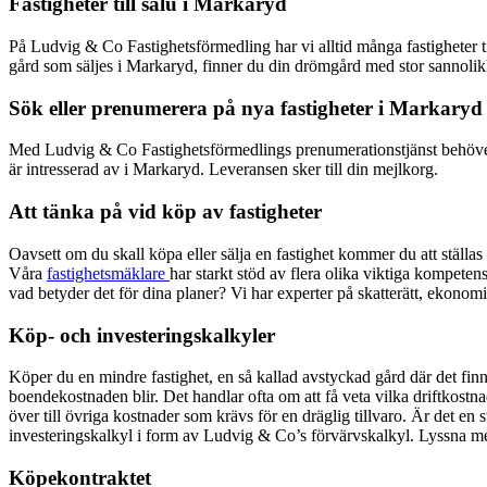
Fastigheter till salu i
Markaryd
På Ludvig & Co Fastighetsförmedling har vi alltid många fastigheter 
gård som säljes i
Markaryd
, finner du din drömgård med stor sannoli
Sök eller prenumerera på nya fastigheter i
Markaryd
Med Ludvig & Co Fastighetsförmedlings prenumerationstjänst behöver du in
är intresserad av i
Markaryd
. Leveransen sker till din mejlkorg.
Att tänka på vid köp av fastigheter
Oavsett om du skall köpa eller sälja en fastighet kommer du att ställ
Våra
fastighetsmäklare
har starkt stöd av flera olika viktiga kompeten
vad betyder det för dina planer? Vi har experter på skatterätt, ekonom
Köp- och investeringskalkyler
Köper du en mindre fastighet, en så kallad avstyckad gård där det finns
boendekostnaden blir. Det handlar ofta om att få veta vilka driftkostna
över till övriga kostnader som krävs för en dräglig tillvaro. Är det en
investeringskalkyl i form av Ludvig & Co’s förvärvskalkyl. Lyssna me
Köpekontraktet