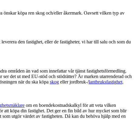
ra önskar köpa ren skog och/eller åkermark. Oavsett vilken typ av
verera den fastighet, eller de fastigheter, vi har till salu och som du
ndra områden än vad som innefattar vår tjänst fastighetsförmedling.
. Hur ser det ut med EU-stöd och stödrätter? Är marken utarrenderad och
a lösningen när du ska köpa
skog
eller jordbruk-/
lantbruksfastighet
.
ighetsmäklare
om en boendekostnadskalkyl för att veta vilken
r att köpa din fastighet. Det ger en fin bild av hur mycket som blir
r det som utgör värdet av fastigheten. Då kan du behöva hjälp med en