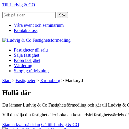
Till Ludvig & CO
Sök
Våra event och seminarium
Kontakta oss
Fastigheter till salu
Sälja fastighet
Köpa fastighet
Värdering
Skoglig rådgivning
Start
>
Fastigheter
>
Kronoberg
>
Markaryd
Hallå där
Du lämnar Ludvig & Co Fastighetsförmedling och går till Ludvig & 
Vill du sälja din fastighet eller boka en kostnadsfri fastighetsvärdeb
Stanna kvar på sidan
Gå till Ludvig & CO