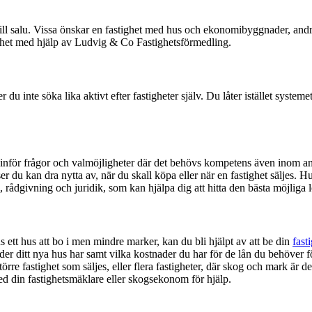
till salu. Vissa önskar en fastighet med hus och ekonomibyggnader, and
khet med hjälp av Ludvig & Co Fastighetsförmedling.
te söka lika aktivt efter fastigheter själv. Du låter istället systemet le
as inför frågor och valmöjligheter där det behövs kompetens även inom a
ser du kan dra nytta av, när du skall köpa eller när en fastighet säljes
i, rådgivning och juridik, som kan hjälpa dig att hitta den bästa möjlig
 ett hus att bo i men mindre marker, kan du bli hjälpt av att be din
fast
der ditt nya hus har samt vilka kostnader du har för de lån du behöver fö
 större fastighet som säljes, eller flera fastigheter, där skog och mark ä
d din fastighetsmäklare eller skogsekonom för hjälp.