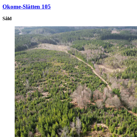
Okome-Slätten 105
Såld