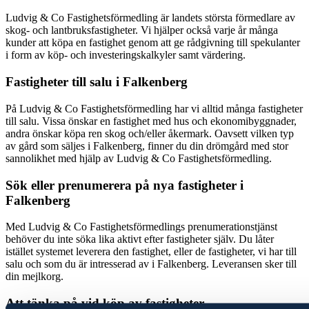
Ludvig & Co Fastighetsförmedling är landets största förmedlare av
skog- och lantbruksfastigheter. Vi hjälper också varje år många
kunder att köpa en fastighet genom att ge rådgivning till spekulanter
i form av köp- och investeringskalkyler samt värdering.
Fastigheter till salu i
Falkenberg
På Ludvig & Co Fastighetsförmedling har vi alltid många fastigheter
till salu. Vissa önskar en fastighet med hus och ekonomibyggnader,
andra önskar köpa ren skog och/eller åkermark. Oavsett vilken typ
av gård som säljes i
Falkenberg
, finner du din drömgård med stor
sannolikhet med hjälp av Ludvig & Co Fastighetsförmedling.
Sök eller prenumerera på nya fastigheter i
Falkenberg
Med Ludvig & Co Fastighetsförmedlings prenumerationstjänst
behöver du inte söka lika aktivt efter fastigheter själv. Du låter
istället systemet leverera den fastighet, eller de fastigheter, vi har till
salu och som du är intresserad av i
Falkenberg
. Leveransen sker till
din mejlkorg.
Att tänka på vid köp av fastigheter