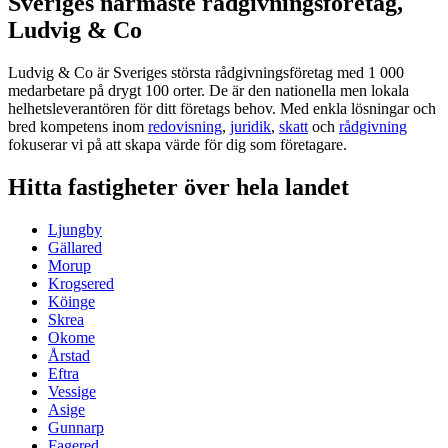
Sveriges närmaste rådgivningsföretag,
Ludvig & Co
Ludvig & Co är Sveriges största rådgivningsföretag med 1 000
medarbetare på drygt 100 orter. De är den nationella men lokala
helhetsleverantören för ditt företags behov. Med enkla lösningar och
bred kompetens inom
redovisning
,
juridik
,
skatt
och
rådgivning
fokuserar vi på att skapa värde för dig som företagare.
Hitta fastigheter över hela landet
Ljungby
Gällared
Morup
Krogsered
Köinge
Skrea
Okome
Årstad
Eftra
Vessige
Asige
Gunnarp
Fagered