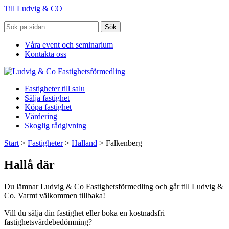
Till Ludvig & CO
Sök
Våra event och seminarium
Kontakta oss
Fastigheter till salu
Sälja fastighet
Köpa fastighet
Värdering
Skoglig rådgivning
Start
>
Fastigheter
>
Halland
>
Falkenberg
Hallå där
Du lämnar Ludvig & Co Fastighetsförmedling och går till Ludvig &
Co. Varmt välkommen tillbaka!
Vill du sälja din fastighet eller boka en kostnadsfri
fastighetsvärdebedömning?