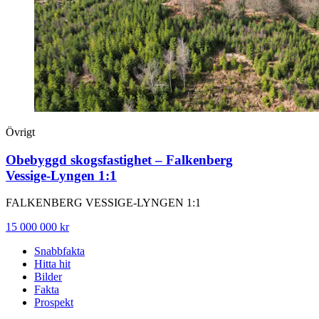
Övrigt
Obebyggd skogsfastighet – Falkenberg
Vessige‑Lyngen 1:1
FALKENBERG VESSIGE-LYNGEN 1:1
15 000 000 kr
Snabbfakta
Hitta hit
Bilder
Fakta
Prospekt