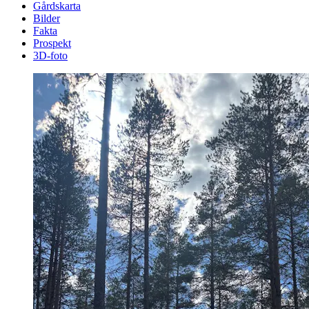
Gårdskarta
Bilder
Fakta
Prospekt
3D-foto