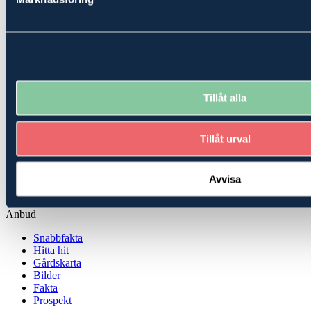
Tillåt alla
Skog
Tillåt urval
Stort och produktivt skogsinnehav i Malung
MALUNG-SÄLEN JÄGRA 1:6
Avvisa
9 750 000 kr
Anbud
Snabbfakta
Hitta hit
Gårdskarta
Bilder
Fakta
Prospekt