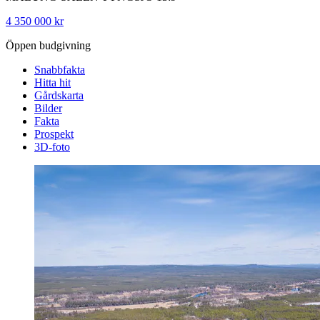
4 350 000 kr
Öppen budgivning
Snabbfakta
Hitta hit
Gårdskarta
Bilder
Fakta
Prospekt
3D-foto