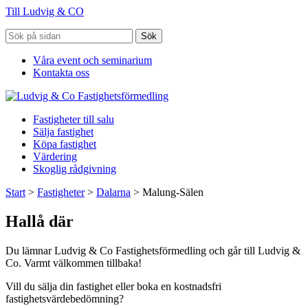
Till Ludvig & CO
Sök
Våra event och seminarium
Kontakta oss
Fastigheter till salu
Sälja fastighet
Köpa fastighet
Värdering
Skoglig rådgivning
Start
>
Fastigheter
>
Dalarna
>
Malung-Sälen
Hallå där
Du lämnar Ludvig & Co Fastighetsförmedling och går till Ludvig &
Co. Varmt välkommen tillbaka!
Vill du sälja din fastighet eller boka en kostnadsfri
fastighetsvärdebedömning?