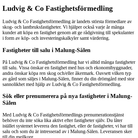
Ludvig & Co Fastighetsförmedling
Ludvig & Co Fastighetsförmedling är landets största förmedlare av
skog- och lantbruksfastigheter. Vi hjälper också varje år många
kunder att köpa en fastighet genom att ge rådgivning till spekulanter
i form av köp- och investeringskalkyler samt värdering.
Fastigheter till salu i
Malung-Sälen
På Ludvig & Co Fastighetsförmedling har vi alltid många fastigheter
till salu. Vissa önskar en fastighet med hus och ekonomibyggnader,
andra önskar köpa ren skog och/eller åkermark. Oavsett vilken typ
av gård som säljes i
Malung-Sälen
, finner du din drömgård med stor
sannolikhet med hjälp av Ludvig & Co Fastighetsförmedling.
Sök eller prenumerera på nya fastigheter i
Malung-
Sälen
Med Ludvig & Co Fastighetsförmedlings prenumerationstjänst
behöver du inte söka lika aktivt efter fastigheter själv. Du låter
istället systemet leverera den fastighet, eller de fastigheter, vi har till
salu och som du är intresserad av i
Malung-Sälen
. Leveransen sker
till din mejlkorg.