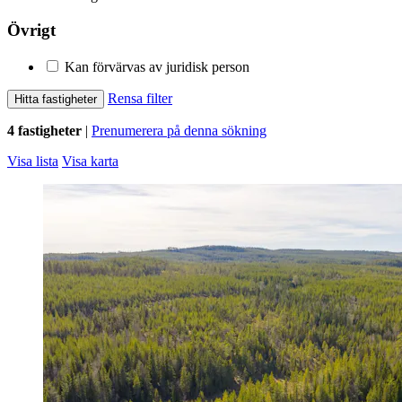
Övrigt
Kan förvärvas av juridisk person
Rensa filter
Hitta fastigheter
4 fastigheter
|
Prenumerera på denna sökning
Visa lista
Visa karta