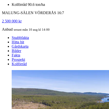
Kolförråd 90.6 ton/ha
MALUNG-SÄLEN VÖRDERÅS 16:7
2 500 000 kr
Anbud
senast mån 10 aug kl 14:00
Snabbfakta
Hitta hit
Gårdskarta
Bilder
Fakta
Prospekt
Kolförråd