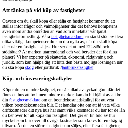
Att tänka på vid köp av fastigheter
Oavsett om du skall köpa eller sälja en fastighet kommer du att
ställas inför frågor och valmöjligheter där det behövs kompetens
även inom andra områden än vad som innefattar vår tjänst
fastighetsförmedling. Våra
fastighetsmäklare
har starkt stöd av flera
olika viktiga kompetenser du kan dra nytta av, när du skall köpa
eller när en fastighet säljes. Hur ser det ut med EU-stöd och
stödrätter? Är marken utarrenderad och vad betyder det för dina
planer? Vi har experter på skatterätt, ekonomi, rådgivning och
juridik, som kan hjälpa dig att hitta den bästa möjliga lösningen när
du ska köpa
skog
eller jordbruk-/
lantbruksfastighet
.
Köp- och investeringskalkyler
Köper du en mindre fastighet, en så kallad avstyckad gård där det
finns ett hus att bo i men mindre marker, kan du bli hjälpt av att be
din
fastighetsmäklare
om en boendekostnadskalkyl för att veta
vilken boendekostnaden blir. Det handlar ofta om att få veta vilka
driftkostnader ditt nya hus har samt vilka kostnader du har för de lån
du behöver för att köpa din fastighet. Det ger en fin bild av hur
mycket som blir över till övriga kostnader som krävs för en dräglig
tillvaro. Är det en större fastighet som säljes, eller flera fastigheter,