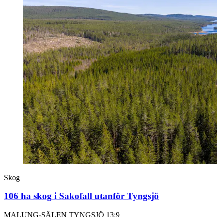
Skog
106 ha skog i Sakofall utanför Tyngsjö
MALUNG-SÄLEN TYNGSJÖ 13:9