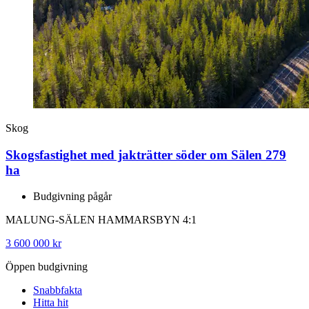
Skog
Skogsfastighet med jakträtter söder om Sälen 279
ha
Budgivning pågår
MALUNG-SÄLEN HAMMARSBYN 4:1
3 600 000 kr
Öppen budgivning
Snabbfakta
Hitta hit