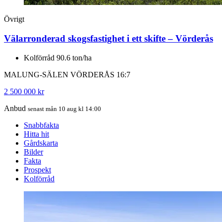
Övrigt
Välarronderad skogsfastighet i ett skifte – Vörderås
Kolförråd 90.6 ton/ha
MALUNG-SÄLEN VÖRDERÅS 16:7
2 500 000 kr
Anbud
senast mån 10 aug kl 14:00
Snabbfakta
Hitta hit
Gårdskarta
Bilder
Fakta
Prospekt
Kolförråd