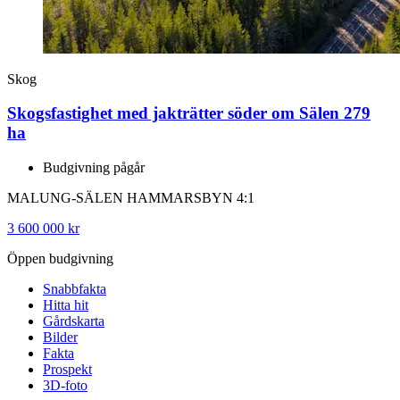
Skog
Skogsfastighet med jakträtter söder om Sälen 279
ha
Budgivning pågår
MALUNG-SÄLEN HAMMARSBYN 4:1
3 600 000 kr
Öppen budgivning
Snabbfakta
Hitta hit
Gårdskarta
Bilder
Fakta
Prospekt
3D-foto