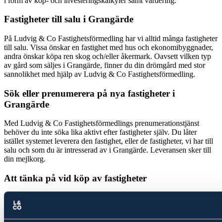
i form av köp- och investeringskalkyler samt värdering.
Fastigheter till salu i
Grangärde
På Ludvig & Co Fastighetsförmedling har vi alltid många fastigheter
till salu. Vissa önskar en fastighet med hus och ekonomibyggnader,
andra önskar köpa ren skog och/eller åkermark. Oavsett vilken typ
av gård som säljes i
Grangärde
, finner du din drömgård med stor
sannolikhet med hjälp av Ludvig & Co Fastighetsförmedling.
Sök eller prenumerera på nya fastigheter i
Grangärde
Med Ludvig & Co Fastighetsförmedlings prenumerationstjänst
behöver du inte söka lika aktivt efter fastigheter själv. Du låter
istället systemet leverera den fastighet, eller de fastigheter, vi har till
salu och som du är intresserad av i
Grangärde
. Leveransen sker till
din mejlkorg.
Att tänka på vid köp av fastigheter
Oavsett om du skall köpa eller sälja en fastighet kommer du att
ställas inför frågor och valmöjligheter där det behövs kompetens
även inom andra områden än vad som innefattar vår tjänst