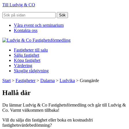
Till Ludvig & CO
Sök
Våra event och seminarium
Kontakta oss
Fastigheter till salu
Sälja fastighet
Köpa fastighet
Värdering
Skoglig rådgivning
Start
>
Fastigheter
>
Dalarna
>
Ludvika
>
Grangärde
Hallå där
Du lämnar Ludvig & Co Fastighetsförmedling och går till Ludvig &
Co. Varmt välkommen tillbaka!
Vill du sälja din fastighet eller boka en kostnadsfri
fastighetsvärdebedömning?