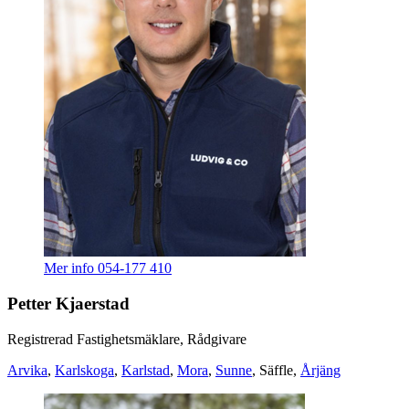
Mer info
054-177 410
Petter Kjaerstad
Registrerad Fastighetsmäklare, Rådgivare
Arvika
,
Karlskoga
,
Karlstad
,
Mora
,
Sunne
, Säffle,
Årjäng