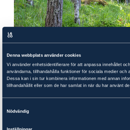
Skog
Skog i Arvika, 60 ha
Denna webbplats använder cookies
Vi använder enhetsidentifierare för att anpassa innehållet och
ARVIKA SÖDRA FJÖLE 1:21, del av (Skifte 2, 4)
användarna, tillhandahålla funktioner för sociala medier och a
4 000 000 kr
Dessa kan i sin tur kombinera informationen med annan info
Anbud
senast sön 16 aug
tillhandahållit eller som de har samlat in när du har använt de
Snabbfakta
Hitta hit
Gårdskarta
Samtyckesval
Bilder
Nödvändig
Fakta
Prospekt
Inställningar