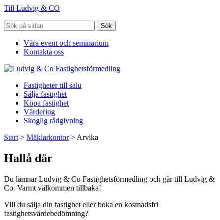
Till Ludvig & CO
Sök
Våra event och seminarium
Kontakta oss
Fastigheter till salu
Sälja fastighet
Köpa fastighet
Värdering
Skoglig rådgivning
Start
>
Mäklarkontor
>
Arvika
Hallå där
Du lämnar Ludvig & Co Fastighetsförmedling och går till Ludvig &
Co. Varmt välkommen tillbaka!
Vill du sälja din fastighet eller boka en kostnadsfri
fastighetsvärdebedömning?