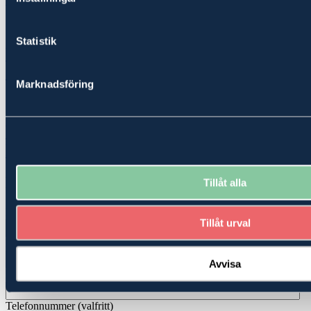
Se samtliga fastigheter till salu i Arvika
Statistik
Vill du skapa din egen historia? Kontakta
oss!
Marknadsföring
Vill du veta vad din fastighet är värd?
Boka en kostnadsfri värdebedömning!
Kontakta oss
Tillåt alla
Förnamn*
*
Tillåt urval
Efternamn*
*
Avvisa
E-post*
*
Telefonnummer (valfritt)