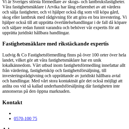
Vi är Sveriges största förmedlare av skogs- och lantbruksfastigheter.
Våra fastighetsmäklare i Arvika har lång erfarenhet av att värdera
och sälja fastigheter, och vi hjälper också dig som vill köpa gård,
skog eller lantbruk med rådgivning för att göra en bra investering. Vi
hjälper också till att upprätta överlåtelsehandlingar i de fall då köpare
och säljare redan funnit varandra och behöver vår expertis för att
upprätta juridiskt hållbara handlingar.
Fastighetsmäklare med rikstäckande expertis
Ludvig & Co Fastighetsförmedling finns på över 100 orter över hela
landet, vilket gör att våra fastighetsmäklare har en unik
lokalkännedom. Vårt utbud inom fastighetsförmedling innefattar allt
från värdering, fastighetsköp och fastighetsförsäljning, till
investeringsrådgivning och upprättande av juridiskt hållbara avtal
och handlingar. Med vårt stora kontaktnät gör det också möjligt att
anlita oss vid så kallad underhandsförsäljning där fastigheten inte
annonseras på den öppna marknaden.
Kontakt
0570-100 75