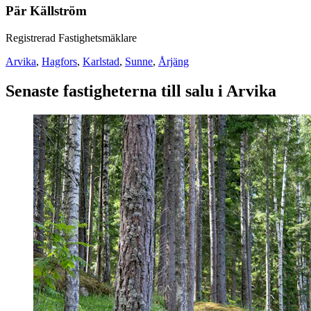
Pär Källström
Registrerad Fastighetsmäklare
Arvika
,
Hagfors
,
Karlstad
,
Sunne
,
Årjäng
Senaste fastigheterna till salu i Arvika