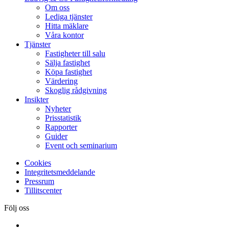
Om oss
Lediga tjänster
Hitta mäklare
Våra kontor
Tjänster
Fastigheter till salu
Sälja fastighet
Köpa fastighet
Värdering
Skoglig rådgivning
Insikter
Nyheter
Prisstatistik
Rapporter
Guider
Event och seminarium
Cookies
Integritetsmeddelande
Pressrum
Tillitscenter
Följ oss