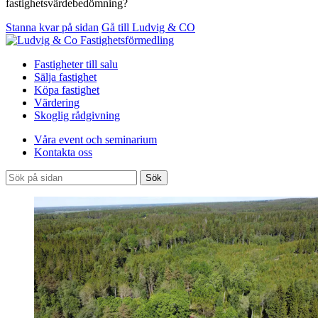
fastighetsvärdebedömning?
Stanna kvar på sidan
Gå till Ludvig & CO
Fastigheter till salu
Sälja fastighet
Köpa fastighet
Värdering
Skoglig rådgivning
Våra event och seminarium
Kontakta oss
Sök