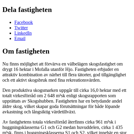
Dela fastigheten
Facebook
Twitter
LinkedIn
Email
Om fastigheten
Nu finns möjlighet att förvärva en välbelägen skogsfastighet om
drygt 16 hektar i Mofalla utanför Hjo. Fastigheten erbjuder en
attraktiv kombination av närhet till flera tätorter, god tillgänglighet
och ett aktivt skogsbruk med fina rekreationsvärden.
Den produktiva skogsmarken uppgår till cirka 16,0 hektar med ett
totalt virkesförråd om 2 648 m³sk enligt skogsrapporten som
upprättats av Skogshubben. Fastigheten har en betydande andel
äldre skog, vilket skapar goda förutsättningar för både löpande
avkastning och långsiktig värdetillväxt.
Av fastighetens totala virkesförråd återfinns cirka 961 m³sk i
huggningsklasserna G1 och G2 medan huvuddelen, cirka 1 435
m³sk, finns i huggningsklasserna S1 och S2, vilket innebär en stor