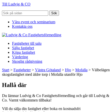
Till Ludvig & CO
Sök
Våra event och seminarium
Kontakta oss
Fastigheter till salu
Sälja fastighet
Köpa fastighet
Värdering
Skoglig rådgivning
Start
>
Fastigheter
>
Västra Götaland
>
Hjo
>
Mofalla
>
Välbelägen
skogsfastighet med äldre torp i Mofalla utanför Hjo
Hallå där
Du lämnar Ludvig & Co Fastighetsförmedling och går till Ludvig &
Co. Varmt välkommen tillbaka!
Vill du sälja din fastighet eller boka en kostnadsfri