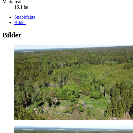
Markareal
16,1 ha
Snabbfakta
Bilder
Bilder