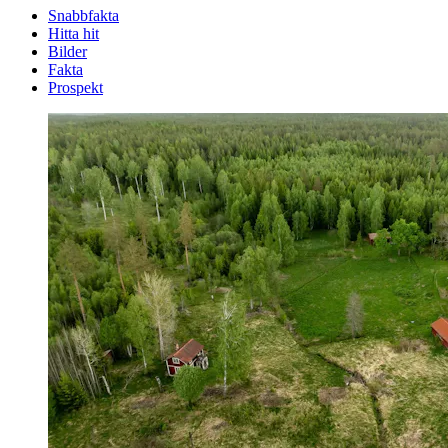
Snabbfakta
Hitta hit
Bilder
Fakta
Prospekt