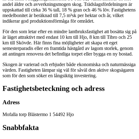
andel äldre och avverkningsmogen skog. Trädslagsfördelningen är
uppskattad till cirka 36 % tall, 18 % gran och 46 % löv. Fastighetens
medelbonitet är beräknad till 7,5 m³sk per hektar och år, vilket
indikerar god produktionsförmåga för området.
För den som letar efter en mindre lantbruksfastighet att bosätta sig på
är läget attraktivt med endast 10 km till Hjo, 8 km till Tibro och 25
km till Skövde. Här finns fina möjligheter att skapa ett eget
semesterparadis eller en framtida hästgård av lagom storlek, genom
att antingen renovera det befintliga torpet eller bygga en ny bostad.
Skogen är varierad och erbjuder både ekonomiska och naturmässiga
värden. Fastigheten lämpar sig väl för såväl den aktive skogsägaren
som för den som söker en långsiktig investering.
Fastighetsbeteckning och adress
Adress
Mofalla torp Blästermo 1
54492 Hjo
Snabbfakta