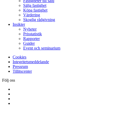
Fastigheter till salu
Sälja fastighet
Köpa fastighet
Värdering
Skoglig rådgivning
Insikter
Nyheter
Prisstatistik
Rapporter
Guider
Event och seminarium
Cookies
Integritetsmeddelande
Pressrum
Tillitscenter
Följ oss