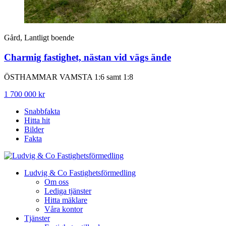
Gård, Lantligt boende
Charmig fastighet, nästan vid vägs ände
ÖSTHAMMAR VAMSTA 1:6 samt 1:8
1 700 000 kr
Snabbfakta
Hitta hit
Bilder
Fakta
Ludvig & Co Fastighetsförmedling
Om oss
Lediga tjänster
Hitta mäklare
Våra kontor
Tjänster