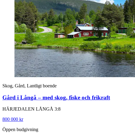
Skog, Gård, Lantligt boende
Gård i Långå – med skog, fiske och frikraft
HÄRJEDALEN LÅNGÅ 3:8
800 000 kr
Öppen budgivning