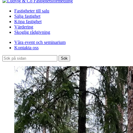
Fastigheter till salu
Sälja fastighet
Köpa fastighet
Värdering
Skoglig rådgivning
Våra event och seminarium
Kontakta oss
Sök