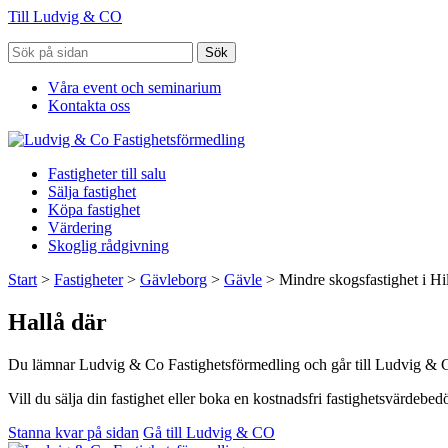
Till Ludvig & CO
Sök
Våra event och seminarium
Kontakta oss
Fastigheter till salu
Sälja fastighet
Köpa fastighet
Värdering
Skoglig rådgivning
Start
>
Fastigheter
>
Gävleborg
>
Gävle
>
Mindre skogsfastighet i Hi
Hallå där
Du lämnar Ludvig & Co Fastighetsförmedling och går till Ludvig & 
Vill du sälja din fastighet eller boka en kostnadsfri fastighetsvärdeb
Stanna kvar på sidan
Gå till Ludvig & CO