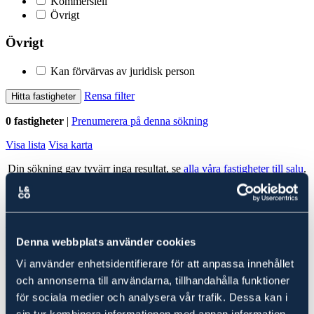
Kommersiell
Övrigt
Övrigt
Kan förvärvas av juridisk person
Rensa filter
Hitta fastigheter
0 fastigheter
|
Prenumerera på denna sökning
Visa lista
Visa karta
Din sökning gav tyvärr inga resultat, se
alla våra fastigheter till salu
.
Alla fastigheter
Ludvig & Co Fastighetsförmedling
Denna webbplats använder cookies
Ludvig & Co Fastighetsförmedling är landets största förmedlare av
Vi använder enhetsidentifierare för att anpassa innehållet
skog- och lantbruksfastigheter. Vi hjälper också varje år många
kunder att köpa en fastighet genom att ge rådgivning till spekulanter
och annonserna till användarna, tillhandahålla funktioner
i form av köp- och investeringskalkyler samt värdering.
för sociala medier och analysera vår trafik. Dessa kan i