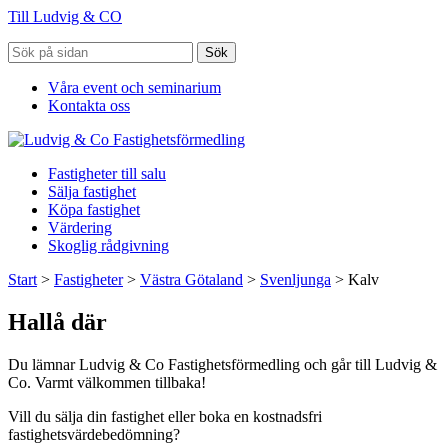
Till Ludvig & CO
Sök
Våra event och seminarium
Kontakta oss
Fastigheter till salu
Sälja fastighet
Köpa fastighet
Värdering
Skoglig rådgivning
Start
>
Fastigheter
>
Västra Götaland
>
Svenljunga
>
Kalv
Hallå där
Du lämnar Ludvig & Co Fastighetsförmedling och går till Ludvig &
Co. Varmt välkommen tillbaka!
Vill du sälja din fastighet eller boka en kostnadsfri
fastighetsvärdebedömning?