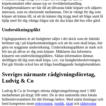
köpekontraktet eller annan typ av överlåtelsehandling.
Fastighetsmäklaren ser här till att tillvarata både köpare och säljares
intressen, som en oberoende mellanman. Det är viktigt för dig som
köpare att känna till, så att du känner dig trygg med att fråga samt få
hjälp med för dig viktiga frågor när du ska köpa ditt hus eller gård.
Undersökningsplikt
Utgångspunkten är att fastigheter säljes i det skick som de faktiskt
befinner sig i på köpekontraktsdagen och att du som skall köpa, bör
göra en noggrann undersökning. Undersökningsplikten är stark och
bör tas på allvar av dig som köpare. Mäklaren ska informera
köparen om undersökningsplikten. Sådan information lämnas
skriftligen till dig som skall köpa, t.ex. via fastighetsbeskrivningen.
Det går förstås också bra att fråga handläggande fastighetsmäklare.
Sveriges närmaste rådgivningsföretag,
Ludvig & Co
Ludvig & Co är Sveriges största rådgivningsföretag med 1 000
medarbetare på drygt 100 orter. De är den nationella men lokala
helhetsleverantören för ditt företags behov. Med enkla lösningar och
bred kompetens inom
redovisning
,
juridik
,
skatt
och
rådgivning