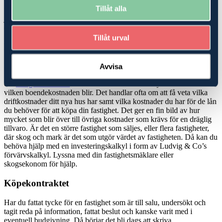
stödrätter? Är marken utarrenderad och vad betyder det för dina
Tillåt alla
planer? Vi har experter på skatterätt, ekonomi, rådgivning och
juridik, som kan hjälpa dig att hitta den bästa möjliga lösningen när
du ska köpa
skog
eller jordbruk-/
lantbruksfastighet
.
Tillåt urval
Köp- och investeringskalkyler
Köper du en mindre fastighet, en så kallad avstyckad gård där det
Avvisa
finns ett hus att bo i men mindre marker, kan du bli hjälpt av att be
din
fastighetsmäklare
om en boendekostnadskalkyl för att veta
vilken boendekostnaden blir. Det handlar ofta om att få veta vilka
driftkostnader ditt nya hus har samt vilka kostnader du har för de lån
du behöver för att köpa din fastighet. Det ger en fin bild av hur
mycket som blir över till övriga kostnader som krävs för en dräglig
tillvaro. Är det en större fastighet som säljes, eller flera fastigheter,
där skog och mark är det som utgör värdet av fastigheten. Då kan du
behöva hjälp med en investeringskalkyl i form av Ludvig & Co’s
förvärvskalkyl. Lyssna med din fastighetsmäklare eller
skogsekonom för hjälp.
Köpekontraktet
Har du fattat tycke för en fastighet som är till salu, undersökt och
tagit reda på information, fattat beslut och kanske varit med i
eventuell budgivning. Då börjar det bli dags att skriva