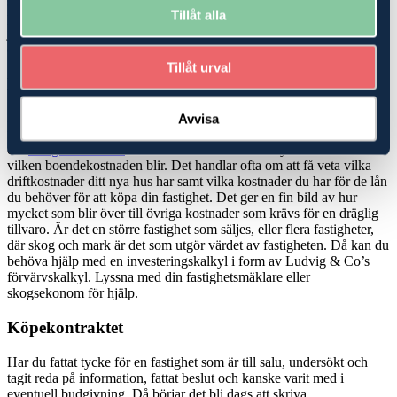
stödrätter? Är marken utarrenderad och vad betyder det för dina
Tillåt alla
planer? Vi har experter på skatterätt, ekonomi, rådgivning och
juridik, som kan hjälpa dig att hitta den bästa möjliga lösningen när
du ska köpa
skog
eller jordbruk-/
lantbruksfastighet
.
Tillåt urval
Köp- och investeringskalkyler
Köper du en mindre fastighet, en så kallad avstyckad gård där det
Avvisa
finns ett hus att bo i men mindre marker, kan du bli hjälpt av att be
din
fastighetsmäklare
om en boendekostnadskalkyl för att veta
vilken boendekostnaden blir. Det handlar ofta om att få veta vilka
driftkostnader ditt nya hus har samt vilka kostnader du har för de lån
du behöver för att köpa din fastighet. Det ger en fin bild av hur
mycket som blir över till övriga kostnader som krävs för en dräglig
tillvaro. Är det en större fastighet som säljes, eller flera fastigheter,
där skog och mark är det som utgör värdet av fastigheten. Då kan du
behöva hjälp med en investeringskalkyl i form av Ludvig & Co’s
förvärvskalkyl. Lyssna med din fastighetsmäklare eller
skogsekonom för hjälp.
Köpekontraktet
Har du fattat tycke för en fastighet som är till salu, undersökt och
tagit reda på information, fattat beslut och kanske varit med i
eventuell budgivning. Då börjar det bli dags att skriva