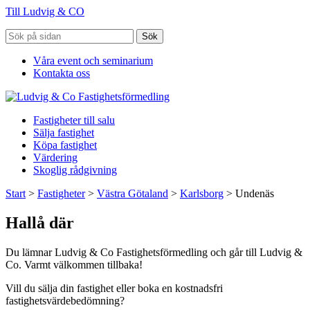
Till Ludvig & CO
Sök
Våra event och seminarium
Kontakta oss
Fastigheter till salu
Sälja fastighet
Köpa fastighet
Värdering
Skoglig rådgivning
Start
>
Fastigheter
>
Västra Götaland
>
Karlsborg
>
Undenäs
Hallå där
Du lämnar Ludvig & Co Fastighetsförmedling och går till Ludvig &
Co. Varmt välkommen tillbaka!
Vill du sälja din fastighet eller boka en kostnadsfri
fastighetsvärdebedömning?