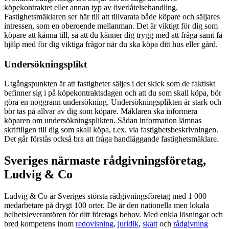
köpekontraktet eller annan typ av överlåtelsehandling.
Fastighetsmäklaren ser här till att tillvarata både köpare och säljares
intressen, som en oberoende mellanman. Det är viktigt för dig som
köpare att känna till, så att du känner dig trygg med att fråga samt få
hjälp med för dig viktiga frågor när du ska köpa ditt hus eller gård.
Undersökningsplikt
Utgångspunkten är att fastigheter säljes i det skick som de faktiskt
befinner sig i på köpekontraktsdagen och att du som skall köpa, bör
göra en noggrann undersökning. Undersökningsplikten är stark och
bör tas på allvar av dig som köpare. Mäklaren ska informera
köparen om undersökningsplikten. Sådan information lämnas
skriftligen till dig som skall köpa, t.ex. via fastighetsbeskrivningen.
Det går förstås också bra att fråga handläggande fastighetsmäklare.
Sveriges närmaste rådgivningsföretag,
Ludvig & Co
Ludvig & Co är Sveriges största rådgivningsföretag med 1 000
medarbetare på drygt 100 orter. De är den nationella men lokala
helhetsleverantören för ditt företags behov. Med enkla lösningar och
bred kompetens inom
redovisning
,
juridik
,
skatt
och
rådgivning