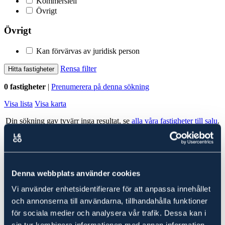
Kommersiell
Övrigt
Övrigt
Kan förvärvas av juridisk person
Rensa filter
Hitta fastigheter
0 fastigheter
|
Prenumerera på denna sökning
Visa lista
Visa karta
Din sökning gav tyvärr inga resultat, se
alla våra fastigheter till salu
.
Alla fastigheter
Ludvig & Co Fastighetsförmedling
Denna webbplats använder cookies
Ludvig & Co Fastighetsförmedling är landets största förmedlare av
Vi använder enhetsidentifierare för att anpassa innehållet
skog- och lantbruksfastigheter. Vi hjälper också varje år många
kunder att köpa en fastighet genom att ge rådgivning till spekulanter
och annonserna till användarna, tillhandahålla funktioner
i form av köp- och investeringskalkyler samt värdering.
för sociala medier och analysera vår trafik. Dessa kan i