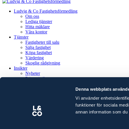
Ludvig & Co Fastighetsförmedling
Om oss
Lediga tjänster
Hitta mäklare
Våra kontor
Tjänster
Fastigheter till salu
Sälja fastighet
Köpa fastighet
Värdering
Skoglig rådgivning
Insikter
Nyheter
Prisstatistik
Rapporter
Guider
Denna webbplats använde
Event och seminarium
Vi använder enhetsidentifie
Cookies
funktioner för sociala med
Integritetsmeddelande
annan information som du ha
Pressrum
Tillitscenter