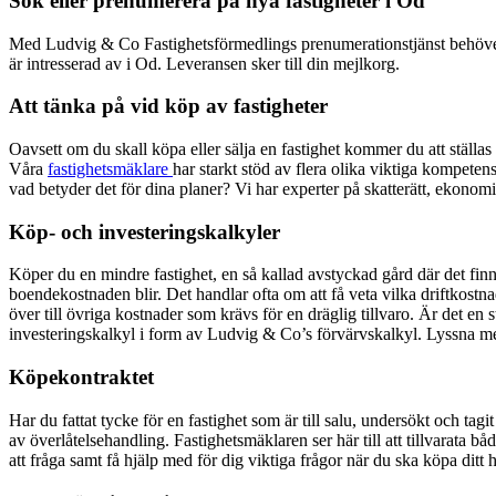
Sök eller prenumerera på nya fastigheter i
Od
Med Ludvig & Co Fastighetsförmedlings prenumerationstjänst behöver du in
är intresserad av i
Od
. Leveransen sker till din mejlkorg.
Att tänka på vid köp av fastigheter
Oavsett om du skall köpa eller sälja en fastighet kommer du att ställ
Våra
fastighetsmäklare
har starkt stöd av flera olika viktiga kompeten
vad betyder det för dina planer? Vi har experter på skatterätt, ekonom
Köp- och investeringskalkyler
Köper du en mindre fastighet, en så kallad avstyckad gård där det finns
boendekostnaden blir. Det handlar ofta om att få veta vilka driftkostna
över till övriga kostnader som krävs för en dräglig tillvaro. Är det en
investeringskalkyl i form av Ludvig & Co’s förvärvskalkyl. Lyssna me
Köpekontraktet
Har du fattat tycke för en fastighet som är till salu, undersökt och tag
av överlåtelsehandling. Fastighetsmäklaren ser här till att tillvarata 
att fråga samt få hjälp med för dig viktiga frågor när du ska köpa ditt h