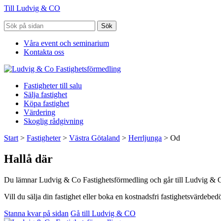
Till Ludvig & CO
Sök
Våra event och seminarium
Kontakta oss
Fastigheter till salu
Sälja fastighet
Köpa fastighet
Värdering
Skoglig rådgivning
Start
>
Fastigheter
>
Västra Götaland
>
Herrljunga
>
Od
Hallå där
Du lämnar Ludvig & Co Fastighetsförmedling och går till Ludvig & 
Vill du sälja din fastighet eller boka en kostnadsfri fastighetsvärdeb
Stanna kvar på sidan
Gå till Ludvig & CO