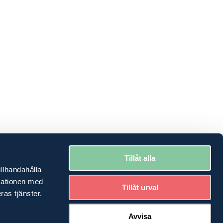
Tillåt alla
illhandahålla
rmationen med
Tillåt urval
ras tjänster.
Avvisa