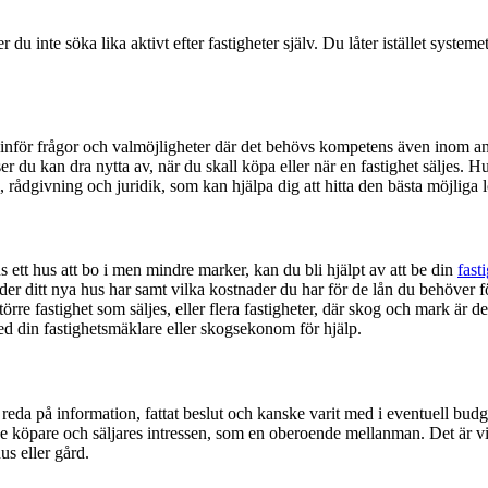
te söka lika aktivt efter fastigheter själv. Du låter istället systemet le
as inför frågor och valmöjligheter där det behövs kompetens även inom a
ser du kan dra nytta av, när du skall köpa eller när en fastighet säljes
i, rådgivning och juridik, som kan hjälpa dig att hitta den bästa möjlig
 ett hus att bo i men mindre marker, kan du bli hjälpt av att be din
fast
der ditt nya hus har samt vilka kostnader du har för de lån du behöver fö
 större fastighet som säljes, eller flera fastigheter, där skog och mark ä
d din fastighetsmäklare eller skogsekonom för hjälp.
it reda på information, fattat beslut och kanske varit med i eventuell bud
både köpare och säljares intressen, som en oberoende mellanman. Det är vi
us eller gård.