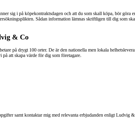
befinner sig i på köpekontraktsdagen och att du som skall köpa, bör gör
kningsplikten. Sådan information lämnas skriftligen till dig som skall 
dvig & Co
tare på drygt 100 orter. De är den nationella men lokala helhetslevera
i på att skapa värde för dig som företagare.
pgifter samt kontaktar mig med relevanta erbjudanden enligt Ludvig 