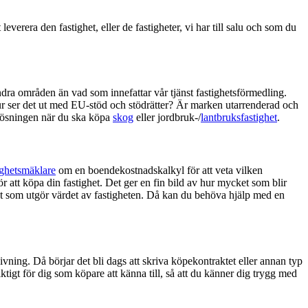
verera den fastighet, eller de fastigheter, vi har till salu och som du
ndra områden än vad som innefattar vår tjänst fastighetsförmedling.
. Hur ser det ut med EU-stöd och stödrätter? Är marken utarrenderad och
a lösningen när du ska köpa
skog
eller jordbruk-/
lantbruksfastighet
.
ighetsmäklare
om en boendekostnadskalkyl för att veta vilken
r att köpa din fastighet. Det ger en fin bild av hur mycket som blir
r det som utgör värdet av fastigheten. Då kan du behöva hjälp med en
givning. Då börjar det bli dags att skriva köpekontraktet eller annan typ
ktigt för dig som köpare att känna till, så att du känner dig trygg med