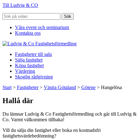
Till Ludvig & CO
Sök
Våra event och seminarium
Kontakta oss
Fastigheter till salu
Sälja fastighet
Köpa fastighet
Värdering
Skoglig rådgivning
Start
>
Fastigheter
>
Västra Götaland
>
Götene
>
Hangelösa
Hallå där
Du lämnar Ludvig & Co Fastighetsförmedling och går till Ludvig &
Co. Varmt välkommen tillbaka!
Vill du sälja din fastighet eller boka en kostnadsfri
fastighetsvärdebedömning?