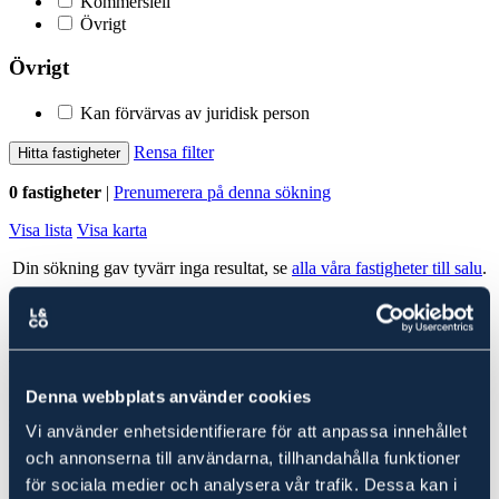
Kommersiell
Övrigt
Övrigt
Kan förvärvas av juridisk person
Rensa filter
Hitta fastigheter
0 fastigheter
|
Prenumerera på denna sökning
Visa lista
Visa karta
Din sökning gav tyvärr inga resultat, se
alla våra fastigheter till salu
.
Alla fastigheter
Ludvig & Co Fastighetsförmedling
Denna webbplats använder cookies
Ludvig & Co Fastighetsförmedling är landets största förmedlare av
skog- och lantbruksfastigheter. Vi hjälper också varje år många
Vi använder enhetsidentifierare för att anpassa innehållet
kunder att köpa en fastighet genom att ge rådgivning till spekulanter
och annonserna till användarna, tillhandahålla funktioner
i form av köp- och investeringskalkyler samt värdering.
för sociala medier och analysera vår trafik. Dessa kan i