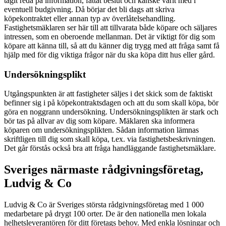
tagit reda på information, fattat beslut och kanske varit med i
eventuell budgivning. Då börjar det bli dags att skriva
köpekontraktet eller annan typ av överlåtelsehandling.
Fastighetsmäklaren ser här till att tillvarata både köpare och säljares
intressen, som en oberoende mellanman. Det är viktigt för dig som
köpare att känna till, så att du känner dig trygg med att fråga samt få
hjälp med för dig viktiga frågor när du ska köpa ditt hus eller gård.
Undersökningsplikt
Utgångspunkten är att fastigheter säljes i det skick som de faktiskt
befinner sig i på köpekontraktsdagen och att du som skall köpa, bör
göra en noggrann undersökning. Undersökningsplikten är stark och
bör tas på allvar av dig som köpare. Mäklaren ska informera
köparen om undersökningsplikten. Sådan information lämnas
skriftligen till dig som skall köpa, t.ex. via fastighetsbeskrivningen.
Det går förstås också bra att fråga handläggande fastighetsmäklare.
Sveriges närmaste rådgivningsföretag,
Ludvig & Co
Ludvig & Co är Sveriges största rådgivningsföretag med 1 000
medarbetare på drygt 100 orter. De är den nationella men lokala
helhetsleverantören för ditt företags behov. Med enkla lösningar och