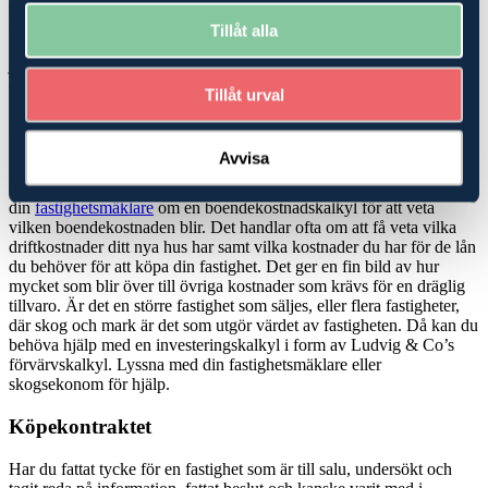
eller när en fastighet säljes. Hur ser det ut med EU-stöd och
stödrätter? Är marken utarrenderad och vad betyder det för dina
Tillåt alla
planer? Vi har experter på skatterätt, ekonomi, rådgivning och
juridik, som kan hjälpa dig att hitta den bästa möjliga lösningen när
du ska köpa
skog
eller jordbruk-/
lantbruksfastighet
.
Tillåt urval
Köp- och investeringskalkyler
Avvisa
Köper du en mindre fastighet, en så kallad avstyckad gård där det
finns ett hus att bo i men mindre marker, kan du bli hjälpt av att be
din
fastighetsmäklare
om en boendekostnadskalkyl för att veta
vilken boendekostnaden blir. Det handlar ofta om att få veta vilka
driftkostnader ditt nya hus har samt vilka kostnader du har för de lån
du behöver för att köpa din fastighet. Det ger en fin bild av hur
mycket som blir över till övriga kostnader som krävs för en dräglig
tillvaro. Är det en större fastighet som säljes, eller flera fastigheter,
där skog och mark är det som utgör värdet av fastigheten. Då kan du
behöva hjälp med en investeringskalkyl i form av Ludvig & Co’s
förvärvskalkyl. Lyssna med din fastighetsmäklare eller
skogsekonom för hjälp.
Köpekontraktet
Har du fattat tycke för en fastighet som är till salu, undersökt och