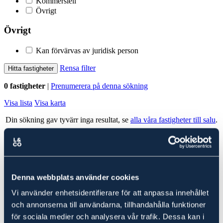
Kommersiell
Övrigt
Övrigt
Kan förvärvas av juridisk person
Rensa filter
Hitta fastigheter
0 fastigheter
|
Prenumerera på denna sökning
Visa lista
Visa karta
Din sökning gav tyvärr inga resultat, se
alla våra fastigheter till salu
.
Alla fastigheter
Ludvig & Co Fastighetsförmedling
Denna webbplats använder cookies
Ludvig & Co Fastighetsförmedling är landets största förmedlare av
skog- och lantbruksfastigheter. Vi hjälper också varje år många
Vi använder enhetsidentifierare för att anpassa innehållet
kunder att köpa en fastighet genom att ge rådgivning till spekulanter
och annonserna till användarna, tillhandahålla funktioner
i form av köp- och investeringskalkyler samt värdering.
för sociala medier och analysera vår trafik. Dessa kan i