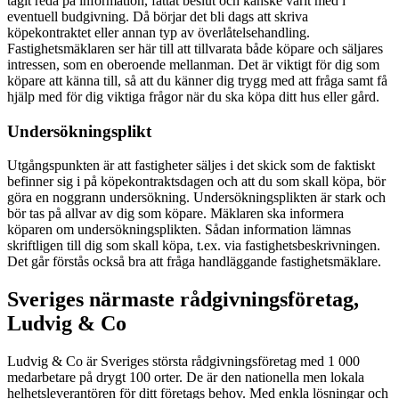
tagit reda på information, fattat beslut och kanske varit med i
eventuell budgivning. Då börjar det bli dags att skriva
köpekontraktet eller annan typ av överlåtelsehandling.
Fastighetsmäklaren ser här till att tillvarata både köpare och säljares
intressen, som en oberoende mellanman. Det är viktigt för dig som
köpare att känna till, så att du känner dig trygg med att fråga samt få
hjälp med för dig viktiga frågor när du ska köpa ditt hus eller gård.
Undersökningsplikt
Utgångspunkten är att fastigheter säljes i det skick som de faktiskt
befinner sig i på köpekontraktsdagen och att du som skall köpa, bör
göra en noggrann undersökning. Undersökningsplikten är stark och
bör tas på allvar av dig som köpare. Mäklaren ska informera
köparen om undersökningsplikten. Sådan information lämnas
skriftligen till dig som skall köpa, t.ex. via fastighetsbeskrivningen.
Det går förstås också bra att fråga handläggande fastighetsmäklare.
Sveriges närmaste rådgivningsföretag,
Ludvig & Co
Ludvig & Co är Sveriges största rådgivningsföretag med 1 000
medarbetare på drygt 100 orter. De är den nationella men lokala
helhetsleverantören för ditt företags behov. Med enkla lösningar och