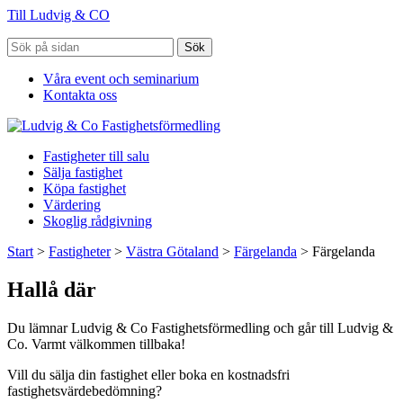
Till Ludvig & CO
Sök
Våra event och seminarium
Kontakta oss
Fastigheter till salu
Sälja fastighet
Köpa fastighet
Värdering
Skoglig rådgivning
Start
>
Fastigheter
>
Västra Götaland
>
Färgelanda
>
Färgelanda
Hallå där
Du lämnar Ludvig & Co Fastighetsförmedling och går till Ludvig &
Co. Varmt välkommen tillbaka!
Vill du sälja din fastighet eller boka en kostnadsfri
fastighetsvärdebedömning?