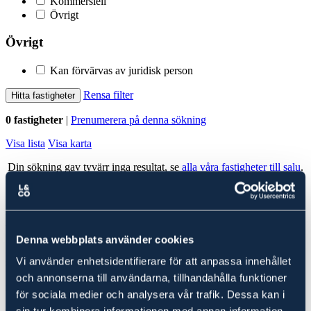
Kommersiell
Övrigt
Övrigt
Kan förvärvas av juridisk person
Rensa filter
Hitta fastigheter
0 fastigheter
|
Prenumerera på denna sökning
Visa lista
Visa karta
Din sökning gav tyvärr inga resultat, se
alla våra fastigheter till salu
.
Alla fastigheter
Ludvig & Co Fastighetsförmedling
Denna webbplats använder cookies
Ludvig & Co Fastighetsförmedling är landets största förmedlare av
Vi använder enhetsidentifierare för att anpassa innehållet
skog- och lantbruksfastigheter. Vi hjälper också varje år många
kunder att köpa en fastighet genom att ge rådgivning till spekulanter
och annonserna till användarna, tillhandahålla funktioner
i form av köp- och investeringskalkyler samt värdering.
för sociala medier och analysera vår trafik. Dessa kan i