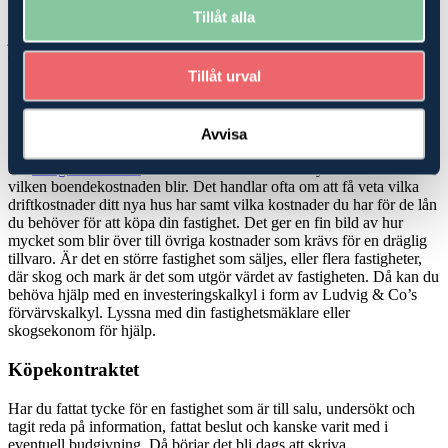
stödrätter? Är marken utarrenderad och vad betyder det för dina
Tillåt alla
planer? Vi har experter på skatterätt, ekonomi, rådgivning och
juridik, som kan hjälpa dig att hitta den bästa möjliga lösningen när
du ska köpa
skog
eller jordbruk-/
lantbruksfastighet
.
Tillåt urval
Köp- och investeringskalkyler
Köper du en mindre fastighet, en så kallad avstyckad gård där det
Avvisa
finns ett hus att bo i men mindre marker, kan du bli hjälpt av att be
din
fastighetsmäklare
om en boendekostnadskalkyl för att veta
vilken boendekostnaden blir. Det handlar ofta om att få veta vilka
driftkostnader ditt nya hus har samt vilka kostnader du har för de lån
du behöver för att köpa din fastighet. Det ger en fin bild av hur
mycket som blir över till övriga kostnader som krävs för en dräglig
tillvaro. Är det en större fastighet som säljes, eller flera fastigheter,
där skog och mark är det som utgör värdet av fastigheten. Då kan du
behöva hjälp med en investeringskalkyl i form av Ludvig & Co’s
förvärvskalkyl. Lyssna med din fastighetsmäklare eller
skogsekonom för hjälp.
Köpekontraktet
Har du fattat tycke för en fastighet som är till salu, undersökt och
tagit reda på information, fattat beslut och kanske varit med i
eventuell budgivning. Då börjar det bli dags att skriva