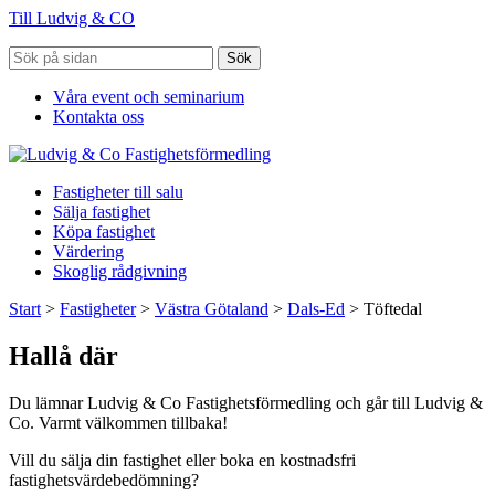
Till Ludvig & CO
Sök
Våra event och seminarium
Kontakta oss
Fastigheter till salu
Sälja fastighet
Köpa fastighet
Värdering
Skoglig rådgivning
Start
>
Fastigheter
>
Västra Götaland
>
Dals-Ed
>
Töftedal
Hallå där
Du lämnar Ludvig & Co Fastighetsförmedling och går till Ludvig &
Co. Varmt välkommen tillbaka!
Vill du sälja din fastighet eller boka en kostnadsfri
fastighetsvärdebedömning?