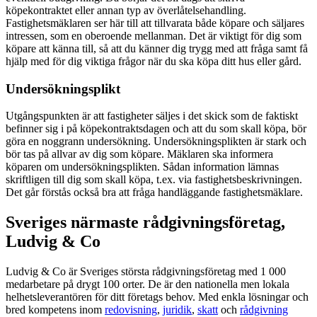
köpekontraktet eller annan typ av överlåtelsehandling.
Fastighetsmäklaren ser här till att tillvarata både köpare och säljares
intressen, som en oberoende mellanman. Det är viktigt för dig som
köpare att känna till, så att du känner dig trygg med att fråga samt få
hjälp med för dig viktiga frågor när du ska köpa ditt hus eller gård.
Undersökningsplikt
Utgångspunkten är att fastigheter säljes i det skick som de faktiskt
befinner sig i på köpekontraktsdagen och att du som skall köpa, bör
göra en noggrann undersökning. Undersökningsplikten är stark och
bör tas på allvar av dig som köpare. Mäklaren ska informera
köparen om undersökningsplikten. Sådan information lämnas
skriftligen till dig som skall köpa, t.ex. via fastighetsbeskrivningen.
Det går förstås också bra att fråga handläggande fastighetsmäklare.
Sveriges närmaste rådgivningsföretag,
Ludvig & Co
Ludvig & Co är Sveriges största rådgivningsföretag med 1 000
medarbetare på drygt 100 orter. De är den nationella men lokala
helhetsleverantören för ditt företags behov. Med enkla lösningar och
bred kompetens inom
redovisning
,
juridik
,
skatt
och
rådgivning