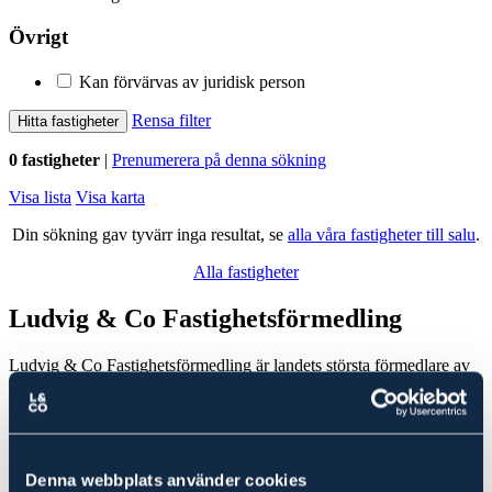
Övrigt
Kan förvärvas av juridisk person
Rensa filter
Hitta fastigheter
0 fastigheter
|
Prenumerera på denna sökning
Visa lista
Visa karta
Din sökning gav tyvärr inga resultat, se
alla våra fastigheter till salu
.
Alla fastigheter
Ludvig & Co Fastighetsförmedling
Ludvig & Co Fastighetsförmedling är landets största förmedlare av
skog- och lantbruksfastigheter. Vi hjälper också varje år många
kunder att köpa en fastighet genom att ge rådgivning till spekulanter
i form av köp- och investeringskalkyler samt värdering.
Fastigheter till salu i
Sala
Denna webbplats använder cookies