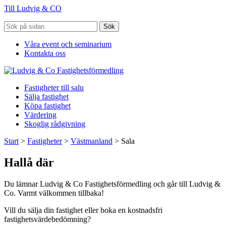
Till Ludvig & CO
Sök
Våra event och seminarium
Kontakta oss
Fastigheter till salu
Sälja fastighet
Köpa fastighet
Värdering
Skoglig rådgivning
Start
>
Fastigheter
>
Västmanland
>
Sala
Hallå där
Du lämnar Ludvig & Co Fastighetsförmedling och går till Ludvig &
Co. Varmt välkommen tillbaka!
Vill du sälja din fastighet eller boka en kostnadsfri
fastighetsvärdebedömning?