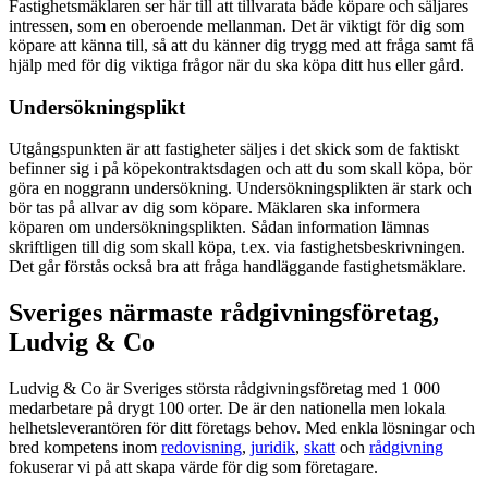
Fastighetsmäklaren ser här till att tillvarata både köpare och säljares
intressen, som en oberoende mellanman. Det är viktigt för dig som
köpare att känna till, så att du känner dig trygg med att fråga samt få
hjälp med för dig viktiga frågor när du ska köpa ditt hus eller gård.
Undersökningsplikt
Utgångspunkten är att fastigheter säljes i det skick som de faktiskt
befinner sig i på köpekontraktsdagen och att du som skall köpa, bör
göra en noggrann undersökning. Undersökningsplikten är stark och
bör tas på allvar av dig som köpare. Mäklaren ska informera
köparen om undersökningsplikten. Sådan information lämnas
skriftligen till dig som skall köpa, t.ex. via fastighetsbeskrivningen.
Det går förstås också bra att fråga handläggande fastighetsmäklare.
Sveriges närmaste rådgivningsföretag,
Ludvig & Co
Ludvig & Co är Sveriges största rådgivningsföretag med 1 000
medarbetare på drygt 100 orter. De är den nationella men lokala
helhetsleverantören för ditt företags behov. Med enkla lösningar och
bred kompetens inom
redovisning
,
juridik
,
skatt
och
rådgivning
fokuserar vi på att skapa värde för dig som företagare.