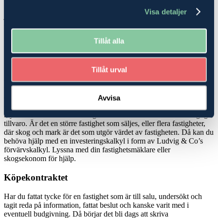
planer? Vi har experter på skatterätt, ekonomi, rådgivning och
Visa detaljer
juridik, som kan hjälpa dig att hitta den bästa möjliga lösningen när
du ska köpa
skog
eller jordbruk-/
lantbruksfastighet
.
Tillåt alla
Köp- och investeringskalkyler
Köper du en mindre fastighet, en så kallad avstyckad gård där det
Tillåt urval
finns ett hus att bo i men mindre marker, kan du bli hjälpt av att be
din
fastighetsmäklare
om en boendekostnadskalkyl för att veta
vilken boendekostnaden blir. Det handlar ofta om att få veta vilka
driftkostnader ditt nya hus har samt vilka kostnader du har för de lån
Avvisa
du behöver för att köpa din fastighet. Det ger en fin bild av hur
mycket som blir över till övriga kostnader som krävs för en dräglig
tillvaro. Är det en större fastighet som säljes, eller flera fastigheter,
där skog och mark är det som utgör värdet av fastigheten. Då kan du
behöva hjälp med en investeringskalkyl i form av Ludvig & Co’s
förvärvskalkyl. Lyssna med din fastighetsmäklare eller
skogsekonom för hjälp.
Köpekontraktet
Har du fattat tycke för en fastighet som är till salu, undersökt och
tagit reda på information, fattat beslut och kanske varit med i
eventuell budgivning. Då börjar det bli dags att skriva