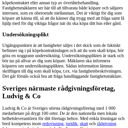
köpekontraktet eller annan typ av överlåtelsehandling.
Fastighetsmäklaren ser här till att tillvarata både köpare och säljares
intressen, som en oberoende mellanman. Det är viktigt för dig som
köpare att känna till, så att du känner dig trygg med att fråga samt få
hjälp med för dig viktiga frågor när du ska köpa ditt hus eller gård.
Undersökningsplikt
Utgångspunkten är att fastigheter säljes i det skick som de faktiskt
befinner sig i på köpekontraktsdagen och att du som skall köpa, bör
göra en noggrann undersökning. Undersökningsplikten är stark och
bör tas på allvar av dig som köpare. Mäklaren ska informera
köparen om undersökningsplikten. Sådan information lämnas
skriftligen till dig som skall köpa, t.ex. via fastighetsbeskrivningen.
Det går förstås också bra att fråga handläggande fastighetsmäklare.
Sveriges närmaste rådgivningsföretag,
Ludvig & Co
Ludvig & Co är Sveriges största rådgivningsföretag med 1 000
medarbetare på drygt 100 orter. De är den nationella men lokala
helhetsleverantören för ditt företags behov. Med enkla lösningar och
bred kompetens inom
redovisning
,
juridik
,
skatt
och
rådgivning