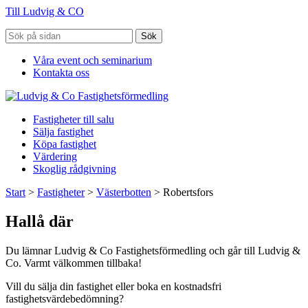
Till Ludvig & CO
Sök
Våra event och seminarium
Kontakta oss
Fastigheter till salu
Sälja fastighet
Köpa fastighet
Värdering
Skoglig rådgivning
Start
>
Fastigheter
>
Västerbotten
>
Robertsfors
Hallå där
Du lämnar Ludvig & Co Fastighetsförmedling och går till Ludvig &
Co. Varmt välkommen tillbaka!
Vill du sälja din fastighet eller boka en kostnadsfri
fastighetsvärdebedömning?