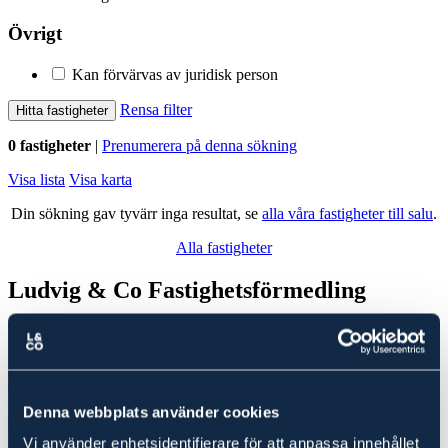
Övrigt
Kan förvärvas av juridisk person
Rensa filter
Hitta fastigheter
0 fastigheter
|
Prenumerera på denna sökning
Visa lista
Visa karta
Din sökning gav tyvärr inga resultat, se
alla våra fastigheter till salu
.
Alla fastigheter
Ludvig & Co Fastighetsförmedling
Ludvig & Co Fastighetsförmedling är landets största förmedlare av
skog- och lantbruksfastigheter. Vi hjälper också varje år många
kunder att köpa en fastighet genom att ge rådgivning till spekulanter
i form av köp- och investeringskalkyler samt värdering.
Denna webbplats använder cookies
Fastigheter till salu i
Robertsfors
Vi använder enhetsidentifierare för att anpassa innehållet