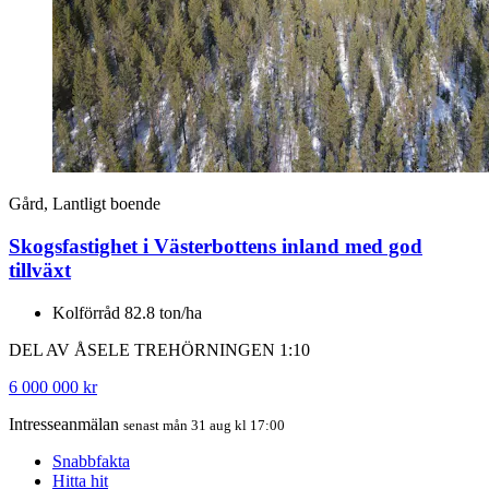
Gård, Lantligt boende
Skogsfastighet i Västerbottens inland med god
tillväxt
Kolförråd 82.8 ton/ha
DEL AV ÅSELE TREHÖRNINGEN 1:10
6 000 000 kr
Intresseanmälan
senast mån 31 aug kl 17:00
Snabbfakta
Hitta hit