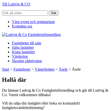
Till Ludvig & CO
Sök
Våra event och seminarium
Kontakta oss
Fastigheter till salu
Sälja fastighet
Köpa fastighet
Värdering
Skoglig rådgivning
Start
>
Fastigheter
>
Västerbotten
>
Åsele
>
Åsele
Hallå där
Du lämnar Ludvig & Co Fastighetsförmedling och går till Ludvig &
Co. Varmt välkommen tillbaka!
Vill du sälja din fastighet eller boka en kostnadsfri
fastighetsvärdebedömning?