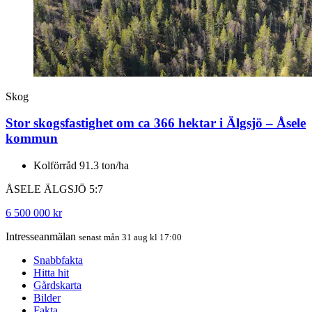
Skog
Stor skogsfastighet om ca 366 hektar i Älgsjö – Åsele
kommun
Kolförråd 91.3 ton/ha
ÅSELE ÄLGSJÖ 5:7
6 500 000 kr
Intresseanmälan
senast mån 31 aug kl 17:00
Snabbfakta
Hitta hit
Gårdskarta
Bilder
Fakta