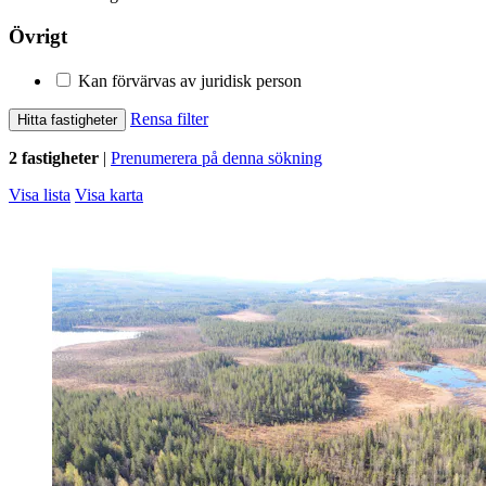
Övrigt
Kan förvärvas av juridisk person
Rensa filter
Hitta fastigheter
2 fastigheter
|
Prenumerera på denna sökning
Visa lista
Visa karta