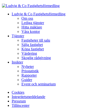
Ludvig & Co Fastighetsförmedling
Om oss
Lediga tjänster
Hitta mäklare
Våra kontor
Tjänster
Fastigheter till salu
Sälja fastighet
Köpa fastighet
Värdering
Skoglig rådgivning
Insikter
Nyheter
Prisstatistik
Rapporter
Guider
Event och seminarium
Cookies
Integritetsmeddelande
Pressrum
Tillitscenter