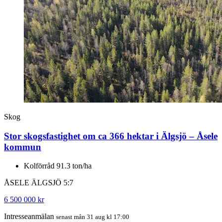
Skog
Stor skogsfastighet om ca 366 hektar i Älgsjö – Åsele
kommun
Kolförråd 91.3 ton/ha
ÅSELE ÄLGSJÖ 5:7
6 500 000 kr
Intresseanmälan
senast mån 31 aug kl 17:00