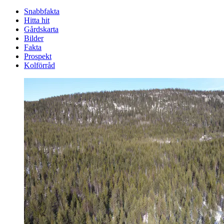
Snabbfakta
Hitta hit
Gårdskarta
Bilder
Fakta
Prospekt
Kolförråd