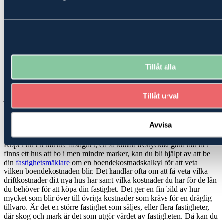
Att tänka på vid köp av fastigheter
Oavsett om du skall köpa eller sälja en fastighet kommer du att
ställas inför frågor och valmöjligheter där det behövs kompetens
även inom andra områden än vad som innefattar vår tjänst
fastighetsförmedling. Våra
fastighetsmäklare
har starkt stöd av flera
olika viktiga kompetenser du kan dra nytta av, när du skall köpa
Tillåt alla
eller när en fastighet säljes. Hur ser det ut med EU-stöd och
stödrätter? Är marken utarrenderad och vad betyder det för dina
planer? Vi har experter på skatterätt, ekonomi, rådgivning och
Tillåt urval
juridik, som kan hjälpa dig att hitta den bästa möjliga lösningen när
du ska köpa
skog
eller jordbruk-/
lantbruksfastighet
.
Köp- och investeringskalkyler
Avvisa
Köper du en mindre fastighet, en så kallad avstyckad gård där det
finns ett hus att bo i men mindre marker, kan du bli hjälpt av att be
din
fastighetsmäklare
om en boendekostnadskalkyl för att veta
vilken boendekostnaden blir. Det handlar ofta om att få veta vilka
driftkostnader ditt nya hus har samt vilka kostnader du har för de lån
du behöver för att köpa din fastighet. Det ger en fin bild av hur
mycket som blir över till övriga kostnader som krävs för en dräglig
tillvaro. Är det en större fastighet som säljes, eller flera fastigheter,
där skog och mark är det som utgör värdet av fastigheten. Då kan du