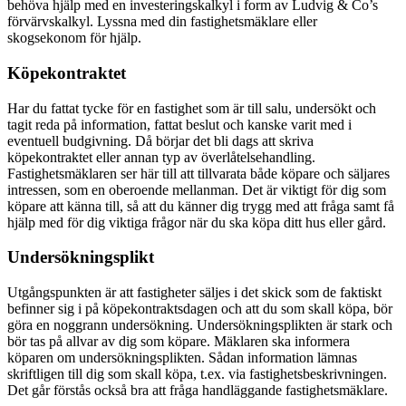
behöva hjälp med en investeringskalkyl i form av Ludvig & Co’s
förvärvskalkyl. Lyssna med din fastighetsmäklare eller
skogsekonom för hjälp.
Köpekontraktet
Har du fattat tycke för en fastighet som är till salu, undersökt och
tagit reda på information, fattat beslut och kanske varit med i
eventuell budgivning. Då börjar det bli dags att skriva
köpekontraktet eller annan typ av överlåtelsehandling.
Fastighetsmäklaren ser här till att tillvarata både köpare och säljares
intressen, som en oberoende mellanman. Det är viktigt för dig som
köpare att känna till, så att du känner dig trygg med att fråga samt få
hjälp med för dig viktiga frågor när du ska köpa ditt hus eller gård.
Undersökningsplikt
Utgångspunkten är att fastigheter säljes i det skick som de faktiskt
befinner sig i på köpekontraktsdagen och att du som skall köpa, bör
göra en noggrann undersökning. Undersökningsplikten är stark och
bör tas på allvar av dig som köpare. Mäklaren ska informera
köparen om undersökningsplikten. Sådan information lämnas
skriftligen till dig som skall köpa, t.ex. via fastighetsbeskrivningen.
Det går förstås också bra att fråga handläggande fastighetsmäklare.