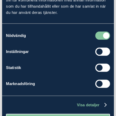
sin tur kombinera informationen med annan information
Fastigheter till salu i
Rimbo
som du har tillhandahållit eller som de har samlat in när
På Ludvig & Co Fastighetsförmedling har vi alltid många fastigheter
du har använt deras tjänster.
till salu. Vissa önskar en fastighet med hus och ekonomibyggnader,
andra önskar köpa ren skog och/eller åkermark. Oavsett vilken typ
av gård som säljes i
Rimbo
, finner du din drömgård med stor
sannolikhet med hjälp av Ludvig & Co Fastighetsförmedling.
Samtyckesval
Nödvändig
Sök eller prenumerera på nya fastigheter i
Rimbo
Med Ludvig & Co Fastighetsförmedlings prenumerationstjänst
Inställningar
behöver du inte söka lika aktivt efter fastigheter själv. Du låter
istället systemet leverera den fastighet, eller de fastigheter, vi har till
salu och som du är intresserad av i
Rimbo
. Leveransen sker till din
Statistik
mejlkorg.
Att tänka på vid köp av fastigheter
Marknadsföring
Oavsett om du skall köpa eller sälja en fastighet kommer du att
ställas inför frågor och valmöjligheter där det behövs kompetens
även inom andra områden än vad som innefattar vår tjänst
fastighetsförmedling. Våra
fastighetsmäklare
har starkt stöd av flera
Visa detaljer
olika viktiga kompetenser du kan dra nytta av, när du skall köpa
eller när en fastighet säljes. Hur ser det ut med EU-stöd och