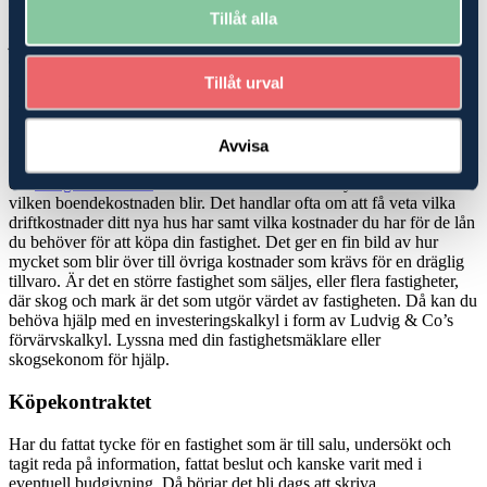
stödrätter? Är marken utarrenderad och vad betyder det för dina
Tillåt alla
planer? Vi har experter på skatterätt, ekonomi, rådgivning och
juridik, som kan hjälpa dig att hitta den bästa möjliga lösningen när
du ska köpa
skog
eller jordbruk-/
lantbruksfastighet
.
Tillåt urval
Köp- och investeringskalkyler
Köper du en mindre fastighet, en så kallad avstyckad gård där det
Avvisa
finns ett hus att bo i men mindre marker, kan du bli hjälpt av att be
din
fastighetsmäklare
om en boendekostnadskalkyl för att veta
vilken boendekostnaden blir. Det handlar ofta om att få veta vilka
driftkostnader ditt nya hus har samt vilka kostnader du har för de lån
du behöver för att köpa din fastighet. Det ger en fin bild av hur
mycket som blir över till övriga kostnader som krävs för en dräglig
tillvaro. Är det en större fastighet som säljes, eller flera fastigheter,
där skog och mark är det som utgör värdet av fastigheten. Då kan du
behöva hjälp med en investeringskalkyl i form av Ludvig & Co’s
förvärvskalkyl. Lyssna med din fastighetsmäklare eller
skogsekonom för hjälp.
Köpekontraktet
Har du fattat tycke för en fastighet som är till salu, undersökt och
tagit reda på information, fattat beslut och kanske varit med i
eventuell budgivning. Då börjar det bli dags att skriva