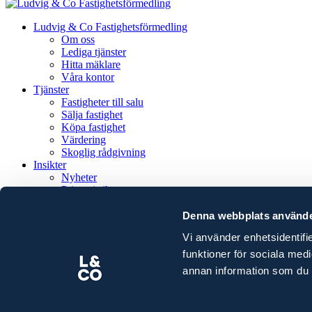
Ludvig & Co Fastighetsförmedling
Om oss
Lediga tjänster
Hitta mäklare
Våra kontor
Tjänster
Fastigheter till salu
Sälja fastighet
Köpa fastighet
Värdering
Skoglig rådgivning
Insikter
Nyheter
Prisstatistik
Rapporter
Guider
Denna webbplats använde
Event och seminarium
Vi använder enhetsidentifie
Cookies
funktioner för sociala med
Integritetsmeddelande
annan information som du ha
Pressrum
Tillitscenter