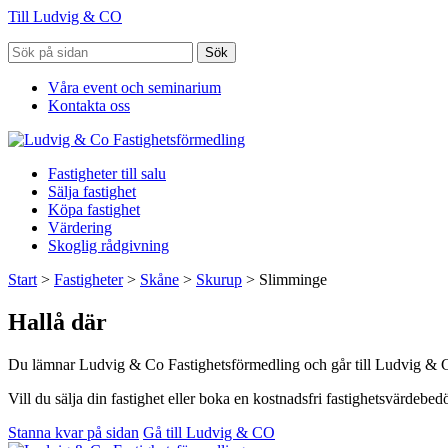
Till Ludvig & CO
Sök
Våra event och seminarium
Kontakta oss
Fastigheter till salu
Sälja fastighet
Köpa fastighet
Värdering
Skoglig rådgivning
Start
>
Fastigheter
>
Skåne
>
Skurup
>
Slimminge
Hallå där
Du lämnar Ludvig & Co Fastighetsförmedling och går till Ludvig & 
Vill du sälja din fastighet eller boka en kostnadsfri fastighetsvärdeb
Stanna kvar på sidan
Gå till Ludvig & CO