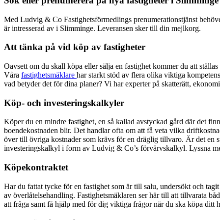
Sök eller prenumerera på nya fastigheter i
Slimminge
Med Ludvig & Co Fastighetsförmedlings prenumerationstjänst behöver du in
är intresserad av i
Slimminge
. Leveransen sker till din mejlkorg.
Att tänka på vid köp av fastigheter
Oavsett om du skall köpa eller sälja en fastighet kommer du att ställ
Våra
fastighetsmäklare
har starkt stöd av flera olika viktiga kompeten
vad betyder det för dina planer? Vi har experter på skatterätt, ekonom
Köp- och investeringskalkyler
Köper du en mindre fastighet, en så kallad avstyckad gård där det finns
boendekostnaden blir. Det handlar ofta om att få veta vilka driftkostna
över till övriga kostnader som krävs för en dräglig tillvaro. Är det en
investeringskalkyl i form av Ludvig & Co’s förvärvskalkyl. Lyssna me
Köpekontraktet
Har du fattat tycke för en fastighet som är till salu, undersökt och tag
av överlåtelsehandling. Fastighetsmäklaren ser här till att tillvarata 
att fråga samt få hjälp med för dig viktiga frågor när du ska köpa ditt h