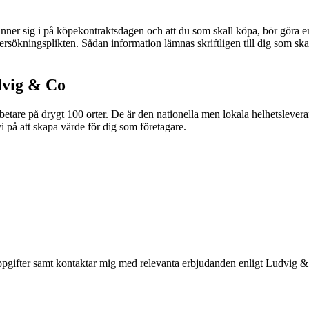
befinner sig i på köpekontraktsdagen och att du som skall köpa, bör gör
kningsplikten. Sådan information lämnas skriftligen till dig som skall 
dvig & Co
tare på drygt 100 orter. De är den nationella men lokala helhetslevera
i på att skapa värde för dig som företagare.
pgifter samt kontaktar mig med relevanta erbjudanden enligt Ludvig 