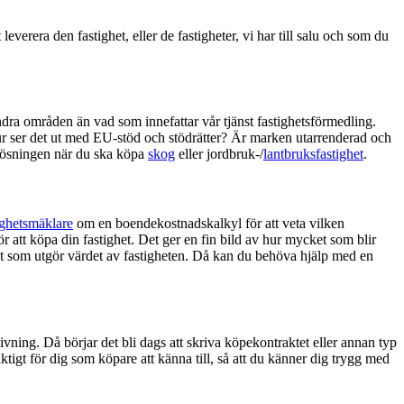
verera den fastighet, eller de fastigheter, vi har till salu och som du
ndra områden än vad som innefattar vår tjänst fastighetsförmedling.
. Hur ser det ut med EU-stöd och stödrätter? Är marken utarrenderad och
a lösningen när du ska köpa
skog
eller jordbruk-/
lantbruksfastighet
.
ighetsmäklare
om en boendekostnadskalkyl för att veta vilken
r att köpa din fastighet. Det ger en fin bild av hur mycket som blir
r det som utgör värdet av fastigheten. Då kan du behöva hjälp med en
givning. Då börjar det bli dags att skriva köpekontraktet eller annan typ
ktigt för dig som köpare att känna till, så att du känner dig trygg med