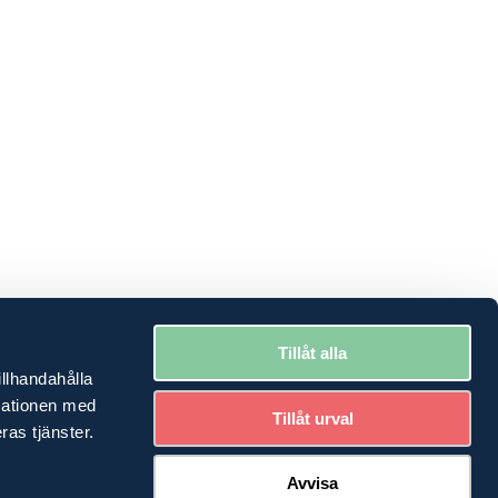
Tillåt alla
illhandahålla
rmationen med
Tillåt urval
ras tjänster.
Avvisa