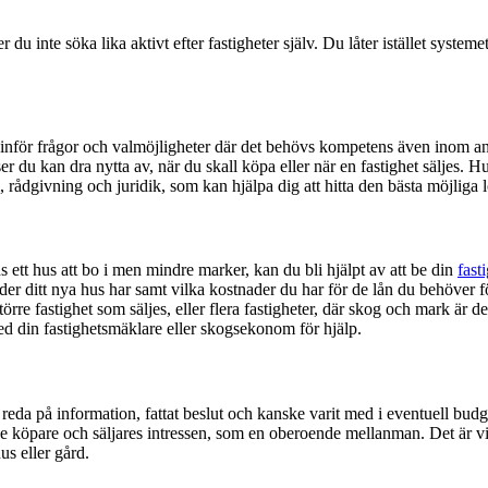
te söka lika aktivt efter fastigheter själv. Du låter istället systemet le
as inför frågor och valmöjligheter där det behövs kompetens även inom a
ser du kan dra nytta av, när du skall köpa eller när en fastighet säljes
i, rådgivning och juridik, som kan hjälpa dig att hitta den bästa möjlig
 ett hus att bo i men mindre marker, kan du bli hjälpt av att be din
fast
der ditt nya hus har samt vilka kostnader du har för de lån du behöver fö
 större fastighet som säljes, eller flera fastigheter, där skog och mark ä
d din fastighetsmäklare eller skogsekonom för hjälp.
it reda på information, fattat beslut och kanske varit med i eventuell bud
både köpare och säljares intressen, som en oberoende mellanman. Det är vi
us eller gård.