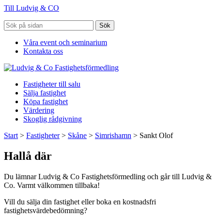
Till Ludvig & CO
Sök
Våra event och seminarium
Kontakta oss
Fastigheter till salu
Sälja fastighet
Köpa fastighet
Värdering
Skoglig rådgivning
Start
>
Fastigheter
>
Skåne
>
Simrishamn
>
Sankt Olof
Hallå där
Du lämnar Ludvig & Co Fastighetsförmedling och går till Ludvig &
Co. Varmt välkommen tillbaka!
Vill du sälja din fastighet eller boka en kostnadsfri
fastighetsvärdebedömning?