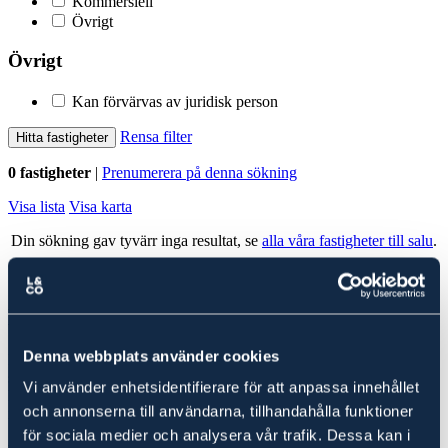
Kommersiell
Övrigt
Övrigt
Kan förvärvas av juridisk person
Rensa filter
Hitta fastigheter
0 fastigheter
|
Prenumerera på denna sökning
Visa lista
Visa karta
Din sökning gav tyvärr inga resultat, se
alla våra fastigheter till salu
.
Alla fastigheter
Ludvig & Co Fastighetsförmedling
Denna webbplats använder cookies
Ludvig & Co Fastighetsförmedling är landets största förmedlare av
skog- och lantbruksfastigheter. Vi hjälper också varje år många
Vi använder enhetsidentifierare för att anpassa innehållet
kunder att köpa en fastighet genom att ge rådgivning till spekulanter
och annonserna till användarna, tillhandahålla funktioner
i form av köp- och investeringskalkyler samt värdering.
för sociala medier och analysera vår trafik. Dessa kan i