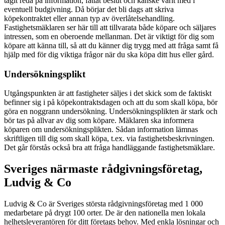
tagit reda på information, fattat beslut och kanske varit med i
eventuell budgivning. Då börjar det bli dags att skriva
köpekontraktet eller annan typ av överlåtelsehandling.
Fastighetsmäklaren ser här till att tillvarata både köpare och säljares
intressen, som en oberoende mellanman. Det är viktigt för dig som
köpare att känna till, så att du känner dig trygg med att fråga samt få
hjälp med för dig viktiga frågor när du ska köpa ditt hus eller gård.
Undersökningsplikt
Utgångspunkten är att fastigheter säljes i det skick som de faktiskt
befinner sig i på köpekontraktsdagen och att du som skall köpa, bör
göra en noggrann undersökning. Undersökningsplikten är stark och
bör tas på allvar av dig som köpare. Mäklaren ska informera
köparen om undersökningsplikten. Sådan information lämnas
skriftligen till dig som skall köpa, t.ex. via fastighetsbeskrivningen.
Det går förstås också bra att fråga handläggande fastighetsmäklare.
Sveriges närmaste rådgivningsföretag,
Ludvig & Co
Ludvig & Co är Sveriges största rådgivningsföretag med 1 000
medarbetare på drygt 100 orter. De är den nationella men lokala
helhetsleverantören för ditt företags behov. Med enkla lösningar och