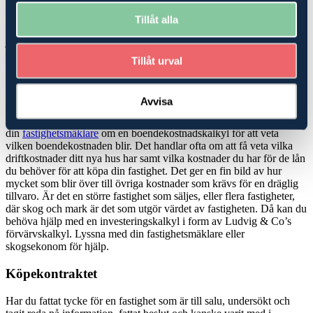
eller när en fastighet säljes. Hur ser det ut med EU-stöd och
stödrätter? Är marken utarrenderad och vad betyder det för dina
Tillåt alla
planer? Vi har experter på skatterätt, ekonomi, rådgivning och
juridik, som kan hjälpa dig att hitta den bästa möjliga lösningen när
du ska köpa
skog
eller jordbruk-/
lantbruksfastighet
.
Tillåt urval
Köp- och investeringskalkyler
Avvisa
Köper du en mindre fastighet, en så kallad avstyckad gård där det
finns ett hus att bo i men mindre marker, kan du bli hjälpt av att be
din
fastighetsmäklare
om en boendekostnadskalkyl för att veta
vilken boendekostnaden blir. Det handlar ofta om att få veta vilka
driftkostnader ditt nya hus har samt vilka kostnader du har för de lån
du behöver för att köpa din fastighet. Det ger en fin bild av hur
mycket som blir över till övriga kostnader som krävs för en dräglig
tillvaro. Är det en större fastighet som säljes, eller flera fastigheter,
där skog och mark är det som utgör värdet av fastigheten. Då kan du
behöva hjälp med en investeringskalkyl i form av Ludvig & Co’s
förvärvskalkyl. Lyssna med din fastighetsmäklare eller
skogsekonom för hjälp.
Köpekontraktet
Har du fattat tycke för en fastighet som är till salu, undersökt och