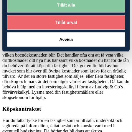
stödrätter? Är marken utarrenderad och vad betyder det för dina
Tillåt alla
planer? Vi har experter på skatterätt, ekonomi, rådgivning och
juridik, som kan hjälpa dig att hitta den bästa möjliga lösningen när
du ska köpa
skog
eller jordbruk-/
lantbruksfastighet
.
Tillåt urval
Köp- och investeringskalkyler
Köper du en mindre fastighet, en så kallad avstyckad gård där det
Avvisa
finns ett hus att bo i men mindre marker, kan du bli hjälpt av att be
din
fastighetsmäklare
om en boendekostnadskalkyl för att veta
vilken boendekostnaden blir. Det handlar ofta om att få veta vilka
driftkostnader ditt nya hus har samt vilka kostnader du har för de lån
du behöver för att köpa din fastighet. Det ger en fin bild av hur
mycket som blir över till övriga kostnader som krävs för en dräglig
tillvaro. Är det en större fastighet som säljes, eller flera fastigheter,
där skog och mark är det som utgör värdet av fastigheten. Då kan du
behöva hjälp med en investeringskalkyl i form av Ludvig & Co’s
förvärvskalkyl. Lyssna med din fastighetsmäklare eller
skogsekonom för hjälp.
Köpekontraktet
Har du fattat tycke för en fastighet som är till salu, undersökt och
tagit reda på information, fattat beslut och kanske varit med i
eventuell budgivning. Då börjar det bli dags att skriva