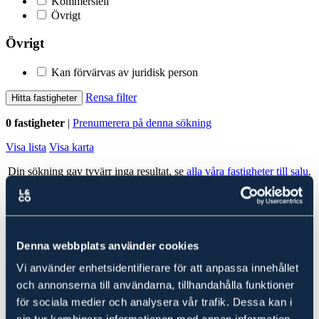
Kommersiell
Övrigt
Övrigt
Kan förvärvas av juridisk person
Rensa filter
Hitta fastigheter
0 fastigheter
|
Prenumerera på denna sökning
Visa lista
Visa karta
Din sökning gav tyvärr inga resultat, se
alla våra fastigheter till salu
.
Alla fastigheter
Ludvig & Co Fastighetsförmedling
Denna webbplats använder cookies
Ludvig & Co Fastighetsförmedling är landets största förmedlare av
Vi använder enhetsidentifierare för att anpassa innehållet
skog- och lantbruksfastigheter. Vi hjälper också varje år många
kunder att köpa en fastighet genom att ge rådgivning till spekulanter
och annonserna till användarna, tillhandahålla funktioner
i form av köp- och investeringskalkyler samt värdering.
för sociala medier och analysera vår trafik. Dessa kan i