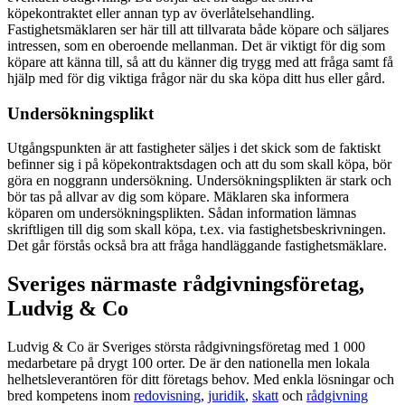
köpekontraktet eller annan typ av överlåtelsehandling.
Fastighetsmäklaren ser här till att tillvarata både köpare och säljares
intressen, som en oberoende mellanman. Det är viktigt för dig som
köpare att känna till, så att du känner dig trygg med att fråga samt få
hjälp med för dig viktiga frågor när du ska köpa ditt hus eller gård.
Undersökningsplikt
Utgångspunkten är att fastigheter säljes i det skick som de faktiskt
befinner sig i på köpekontraktsdagen och att du som skall köpa, bör
göra en noggrann undersökning. Undersökningsplikten är stark och
bör tas på allvar av dig som köpare. Mäklaren ska informera
köparen om undersökningsplikten. Sådan information lämnas
skriftligen till dig som skall köpa, t.ex. via fastighetsbeskrivningen.
Det går förstås också bra att fråga handläggande fastighetsmäklare.
Sveriges närmaste rådgivningsföretag,
Ludvig & Co
Ludvig & Co är Sveriges största rådgivningsföretag med 1 000
medarbetare på drygt 100 orter. De är den nationella men lokala
helhetsleverantören för ditt företags behov. Med enkla lösningar och
bred kompetens inom
redovisning
,
juridik
,
skatt
och
rådgivning