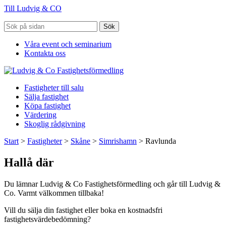
Till Ludvig & CO
Sök
Våra event och seminarium
Kontakta oss
Fastigheter till salu
Sälja fastighet
Köpa fastighet
Värdering
Skoglig rådgivning
Start
>
Fastigheter
>
Skåne
>
Simrishamn
>
Ravlunda
Hallå där
Du lämnar Ludvig & Co Fastighetsförmedling och går till Ludvig &
Co. Varmt välkommen tillbaka!
Vill du sälja din fastighet eller boka en kostnadsfri
fastighetsvärdebedömning?