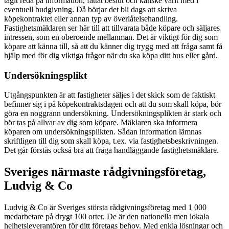
tagit reda på information, fattat beslut och kanske varit med i
eventuell budgivning. Då börjar det bli dags att skriva
köpekontraktet eller annan typ av överlåtelsehandling.
Fastighetsmäklaren ser här till att tillvarata både köpare och säljares
intressen, som en oberoende mellanman. Det är viktigt för dig som
köpare att känna till, så att du känner dig trygg med att fråga samt få
hjälp med för dig viktiga frågor när du ska köpa ditt hus eller gård.
Undersökningsplikt
Utgångspunkten är att fastigheter säljes i det skick som de faktiskt
befinner sig i på köpekontraktsdagen och att du som skall köpa, bör
göra en noggrann undersökning. Undersökningsplikten är stark och
bör tas på allvar av dig som köpare. Mäklaren ska informera
köparen om undersökningsplikten. Sådan information lämnas
skriftligen till dig som skall köpa, t.ex. via fastighetsbeskrivningen.
Det går förstås också bra att fråga handläggande fastighetsmäklare.
Sveriges närmaste rådgivningsföretag,
Ludvig & Co
Ludvig & Co är Sveriges största rådgivningsföretag med 1 000
medarbetare på drygt 100 orter. De är den nationella men lokala
helhetsleverantören för ditt företags behov. Med enkla lösningar och