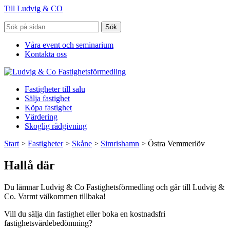
Till Ludvig & CO
Sök
Våra event och seminarium
Kontakta oss
Fastigheter till salu
Sälja fastighet
Köpa fastighet
Värdering
Skoglig rådgivning
Start
>
Fastigheter
>
Skåne
>
Simrishamn
>
Östra Vemmerlöv
Hallå där
Du lämnar Ludvig & Co Fastighetsförmedling och går till Ludvig &
Co. Varmt välkommen tillbaka!
Vill du sälja din fastighet eller boka en kostnadsfri
fastighetsvärdebedömning?