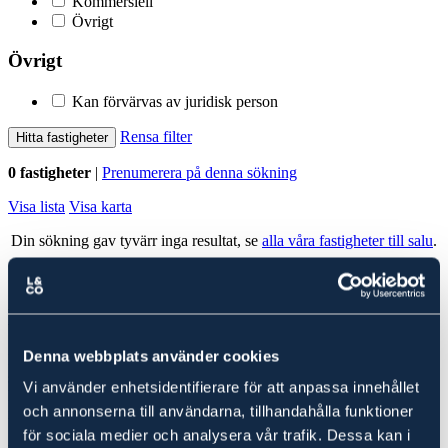
Kommersiell
Övrigt
Övrigt
Kan förvärvas av juridisk person
Rensa filter
Hitta fastigheter
0 fastigheter
|
Prenumerera på denna sökning
Visa lista
Visa karta
Din sökning gav tyvärr inga resultat, se
alla våra fastigheter till salu
.
Alla fastigheter
Ludvig & Co Fastighetsförmedling
Denna webbplats använder cookies
Ludvig & Co Fastighetsförmedling är landets största förmedlare av
skog- och lantbruksfastigheter. Vi hjälper också varje år många
Vi använder enhetsidentifierare för att anpassa innehållet
kunder att köpa en fastighet genom att ge rådgivning till spekulanter
och annonserna till användarna, tillhandahålla funktioner
i form av köp- och investeringskalkyler samt värdering.
för sociala medier och analysera vår trafik. Dessa kan i