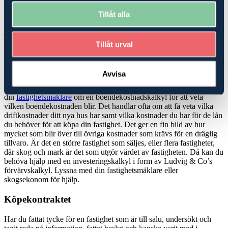
eller när en fastighet säljes. Hur ser det ut med EU-stöd och
stödrätter? Är marken utarrenderad och vad betyder det för dina
Tillåt alla
planer? Vi har experter på skatterätt, ekonomi, rådgivning och
juridik, som kan hjälpa dig att hitta den bästa möjliga lösningen när
du ska köpa
skog
eller jordbruk-/
lantbruksfastighet
.
Tillåt urval
Köp- och investeringskalkyler
Avvisa
Köper du en mindre fastighet, en så kallad avstyckad gård där det
finns ett hus att bo i men mindre marker, kan du bli hjälpt av att be
din
fastighetsmäklare
om en boendekostnadskalkyl för att veta
vilken boendekostnaden blir. Det handlar ofta om att få veta vilka
driftkostnader ditt nya hus har samt vilka kostnader du har för de lån
du behöver för att köpa din fastighet. Det ger en fin bild av hur
mycket som blir över till övriga kostnader som krävs för en dräglig
tillvaro. Är det en större fastighet som säljes, eller flera fastigheter,
där skog och mark är det som utgör värdet av fastigheten. Då kan du
behöva hjälp med en investeringskalkyl i form av Ludvig & Co’s
förvärvskalkyl. Lyssna med din fastighetsmäklare eller
skogsekonom för hjälp.
Köpekontraktet
Har du fattat tycke för en fastighet som är till salu, undersökt och